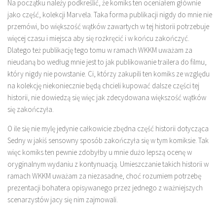
Na początku należy podkreślić, że komiks ten oceniałem głównie
jako część, kolekcji Marvela. Taka forma publikacji nigdy do mnie nie
przemówi, bo większość wątków zawartych w tej historii potrzebuje
więcej czasu i miejsca aby się rozkręcić i w końcu zakończyć.
Dlatego też publikację tego tomu w ramach WKKM uważam za
nieudaną bo według mnie jest to jak publikowanie trailera do filmu,
który nigdy nie powstanie. Ci, którzy zakupili ten komiks ze względu
na kolekcję niekoniecznie będą chcieli kupować dalsze części tej
historii, nie dowiedzą się więc jak zdecydowana większość wątków
się zakończyła.
O ile się nie mylę jedynie całkowicie zbędna część historii dotycząca
Sedny w jakiś sensowny sposób zakończyła się w tym komiksie. Tak
więc komiks ten pewnie zdobyłby u mnie dużo lepszą ocenę w
oryginalnym wydaniu z kontynuacją. Umieszczanie takich historii w
ramach WKKM uważam za niezasadne, choć rozumiem potrzebę
prezentacji bohatera opisywanego przez jednego z ważniejszych
scenarzystów jacy się nim zajmowali.