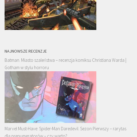
NAJNOWSZE RECENZJE
Batman. Miasto szaleństwa – recenzja komiksu Christiana Warda |
Gotham w stylu horroru
Marvel Must-Have: Spider-Man Daredevil. Sezon Pierwszy – rarytas
dla prenumeratorów – czy warto?