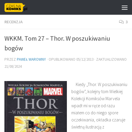
Skip to content
RECENZJA
3
WKKM. Tom 27 – Thor. W poszukiwaniu
bogów
PRZEZ
PAWEŁ WAROWNY
· OPUBLIKOWANO
05/12/2013
· ZAKTUALIZOWANO
21/08/2024
Kiedy „Thor. W poszukiwaniu
bogów”, kolejny tom Wielkiej
Kolekcji Komiksów Marvela
wpadł mi w ręce od razu
miałem co do niego spore
oczekiwania, okładka czaruje
świetną ilustracją z