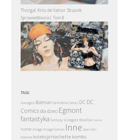
Thorgal. Kriss de Valnor. Strażnik
Sprawiedliwości. Tom 8
TAGI:
DC
DC
Batman
Avengers
Dark Horse Comics
Egmont
Comics
dla dzieci
fantastyka
Grzegorz Rosiński
fantasy
horror
Inne
humor
Image
Image Comics
Jean Van
kolekcja Hachette
komiks
Hamme