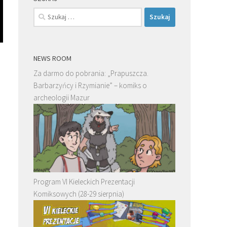
Szukaj:
NEWS ROOM
Za darmo do pobrania: „Prapuszcza.
Barbarzyńcy i Rzymianie” – komiks o
archeologii Mazur
Program VI Kieleckich Prezentacji
Komiksowych (28-29 sierpnia)