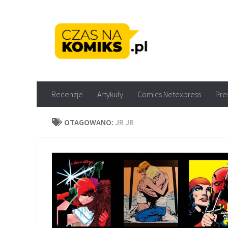
Skip to content
Recenzje komiksów M
Recenzje
Artykuły
Comics Netexpress
Pre
OTAGOWANO:
JR JR