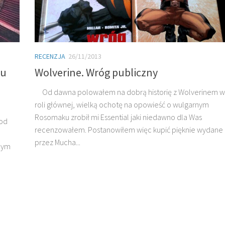
RECENZJA
26/11/2013
iu
Wolverine. Wróg publiczny
Od dawna polowałem na dobrą historię z Wolverinem w
roli głównej, wielką ochotę na opowieść o wulgarnym
Rosomaku zrobił mi Essential jaki niedawno dla Was
 od
recenzowałem. Postanowiłem więc kupić pięknie wydane
przez Mucha...
ącym