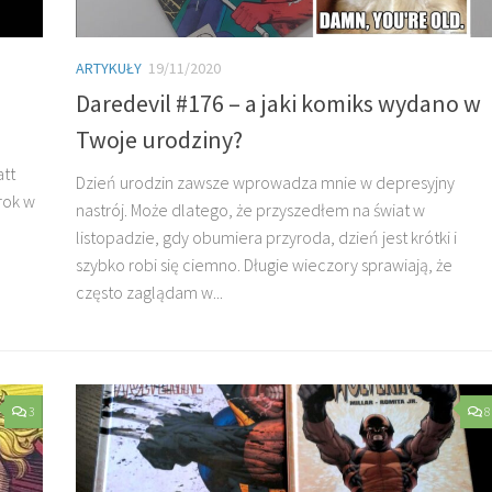
ARTYKUŁY
19/11/2020
Daredevil #176 – a jaki komiks wydano w
Twoje urodziny?
tt
Dzień urodzin zawsze wprowadza mnie w depresyjny
rok w
nastrój. Może dlatego, że przyszedłem na świat w
listopadzie, gdy obumiera przyroda, dzień jest krótki i
szybko robi się ciemno. Długie wieczory sprawiają, że
często zaglądam w...
3
8