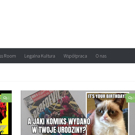
arvel, DC Comics, Image, newsy, konkursy. Wszystko o komiksach
ss Room
Legalna Kultura
Współpraca
O nas
1
0