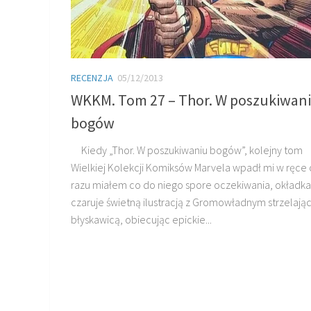
RECENZJA
05/12/2013
WKKM. Tom 27 – Thor. W poszukiwan
bogów
Kiedy „Thor. W poszukiwaniu bogów”, kolejny tom
Wielkiej Kolekcji Komiksów Marvela wpadł mi w ręce
razu miałem co do niego spore oczekiwania, okładka
czaruje świetną ilustracją z Gromowładnym strzelaj
błyskawicą, obiecując epickie...