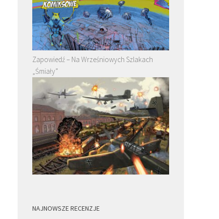
Zapowiedź – Na Wrześniowych Szlakach
„Śmiały”
NAJNOWSZE RECENZJE