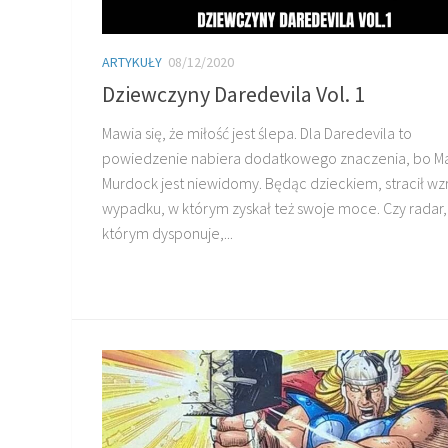
ARTYKUŁY
08/12/2020
Dziewczyny Daredevila Vol. 1
Mawia się, że miłość jest ślepa. Dla Daredevila to
powiedzenie nabiera dodatkowego znaczenia, bo Ma
Murdock jest niewidomy. Będąc dzieckiem, stracił wz
wypadku, w którym zyskał też swoje moce. Czy radar,
którym dysponuje,...