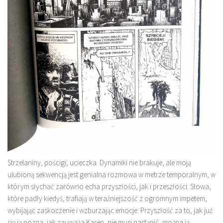
Strzelaniny, pościgi, ucieczka. Dynamiki nie brakuje, ale moją
ulubioną sekwencją jest genialna rozmowa w metrze temporalnym, w
którym słychać zarówno echa przyszłości, jak i przeszłości. Słowa,
które padły kiedyś, trafiają w teraźniejszość z ogromnym impetem,
wybijając zaskoczenie i wzburzając emocje. Przyszłość za to, jak już
się ją pozna, jak zauważa Karen, nie musi nastąpić, można ją