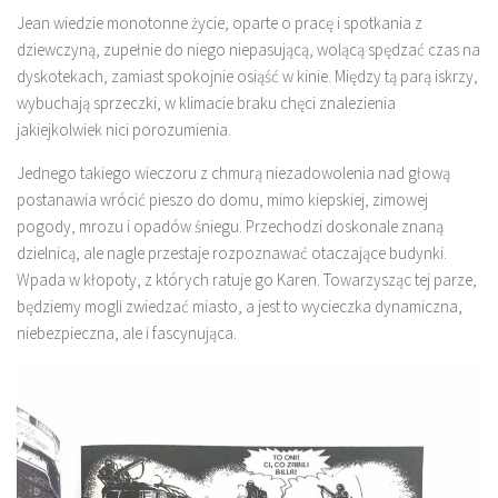
Jean wiedzie monotonne życie, oparte o pracę i spotkania z
dziewczyną, zupełnie do niego niepasującą, wolącą spędzać czas na
dyskotekach, zamiast spokojnie osiąść w kinie. Między tą parą iskrzy,
wybuchają sprzeczki, w klimacie braku chęci znalezienia
jakiejkolwiek nici porozumienia.
Jednego takiego wieczoru z chmurą niezadowolenia nad głową
postanawia wrócić pieszo do domu, mimo kiepskiej, zimowej
pogody, mrozu i opadów śniegu. Przechodzi doskonale znaną
dzielnicą, ale nagle przestaje rozpoznawać otaczające budynki.
Wpada w kłopoty, z których ratuje go Karen. Towarzysząc tej parze,
będziemy mogli zwiedzać miasto, a jest to wycieczka dynamiczna,
niebezpieczna, ale i fascynująca.