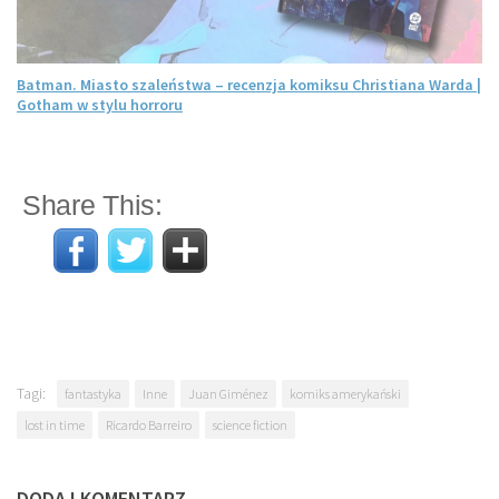
Batman. Miasto szaleństwa – recenzja komiksu Christiana Warda |
Gotham w stylu horroru
Share This:
Tagi:
fantastyka
Inne
Juan Giménez
komiks amerykański
lost in time
Ricardo Barreiro
science fiction
DODAJ KOMENTARZ