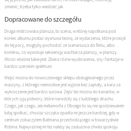
zmienić, trzeba tylko wiedzieć jak.
Dopracowane do szczegółu
Druga mistrzowska plansza, to scena, w której napotkana pod
koniec albumu postać wysnuwa teorię, że wydarzenia, które przeżyli
do tej pory, mogłyby pochodzić ze scenariusza do filmu, albo…
komiksu, co wywołuje sekwencję wachlarza planszy, w planszy.
Miasto
właśnie takie jest. Zbiera różne wyobrażenia, sny i fantazje w
bardzo szerokim spektrum.
Wejść można do nowoczesnego sklepu obsługiwanego przez
maszyny, z którego niemożliwe jest wyjście bez zapłaty, a kara za
wykroczenie jest bardzo surowa. Zejść też można do kanałów, w
których żyją potwory, które narodziły się z ludzkiego strachu.
Czego, jak czego, ale metamorfa z Obcego to się nie spodziewałem
tutaj spotkać, chociaż szczęka opadła mi jeszcze bardziej, gdy w
centrum zobaczyłem Batmana przechodzącego w towarzystwie
Robina. Najwyraźniej im też należy się zasłużona chwila spokoju.