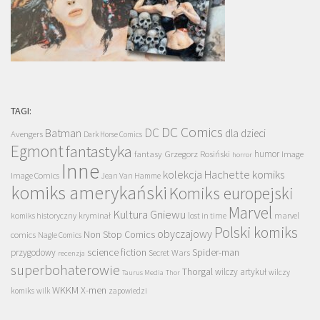
TAGI:
DC Comics
DC
Batman
dla dzieci
Avengers
Dark Horse Comics
Egmont
fantastyka
Grzegorz Rosiński
humor
fantasy
Image
horror
Inne
kolekcja Hachette
komiks
Image Comics
Jean Van Hamme
komiks amerykański
Komiks europejski
Marvel
Kultura Gniewu
komiks historyczny
kryminał
lost in time
marvel
Polski komiks
obyczajowy
Non Stop Comics
comics
Nagle Comics
science fiction
Spider-man
przygodowy
Secret Wars
recenzja
superbohaterowie
Thorgal
wilczy artykuł
wilczy
Taurus Media
Thor
WKKM
X-men
komiks
wilk
zapowiedzi