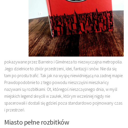
pokazywane przez Barreiro i Giméneza to niezwyczajna metropolia.
Jego dzielnice to zbiór przestrzeni, idei, fantazji i snów. Nie da się
tam po prostu trafić. Tak jak na wyspę niewidniejącą na żadnej mapie.
Prawdopodobnie to z tego powodu nieszczęśni mieszkańcy
nazywani są rozbitkami. Ot, któregoś nieszczęsnego dnia, w myśl
miejskich legend skręcili w zaułek, którym wcześniej nigdy nie
spacerowali i dostali się gdzieś poza standardowo pojmowany czas
i przestrzeń.
Miasto pełne rozbitków