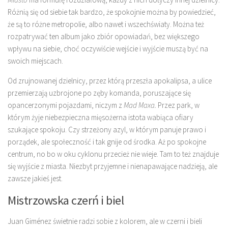
Różnią się od siebie tak bardzo, że spokojnie można by powiedzieć,
że są to różne metropolie, albo nawet i wszechświaty. Można też
rozpatrywać ten album jako zbiór opowiadań, bez większego
wpływu na siebie, choć oczywiście wejście i wyjście muszą być na
swoich miejscach.
Od zrujnowanej dzielnicy, przez którą przeszła apokalipsa, a ulice
przemierzają uzbrojone po zęby komanda, poruszające się
opancerzonymi pojazdami, niczym z
Mad Maxa.
Przez park, w
którym żyje niebezpieczna mięsożerna istota wabiąca ofiary
szukające spokoju. Czy strzeżony azyl, w którym panuje prawo i
porządek, ale społeczność i tak gnije od środka. Aż po spokojne
centrum, no bo w oku cyklonu przecież nie wieje. Tam to też znajduje
się wyjście z miasta. Niezbyt przyjemne i nienapawające nadzieją, ale
zawsze jakieś jest.
Mistrzowska czerń i biel
Juan Giménez świetnie radzi sobie z kolorem, ale w czerni i bieli