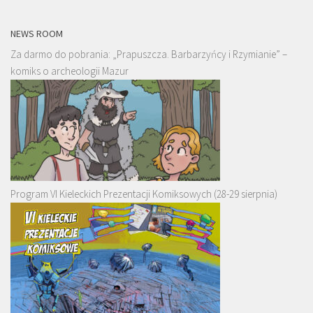
NEWS ROOM
Za darmo do pobrania: „Prapuszcza. Barbarzyńcy i Rzymianie” –
komiks o archeologii Mazur
Program VI Kieleckich Prezentacji Komiksowych (28-29 sierpnia)