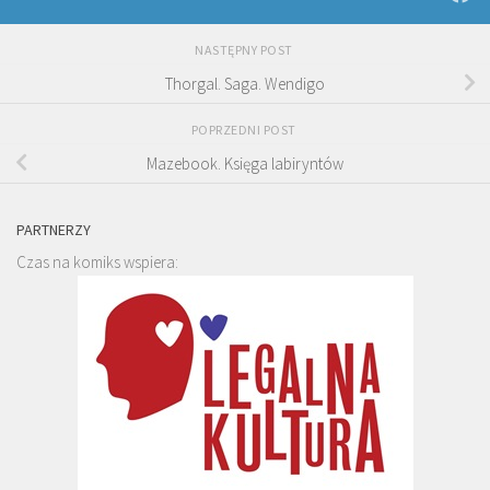
NASTĘPNY POST
Thorgal. Saga. Wendigo
POPRZEDNI POST
Mazebook. Księga labiryntów
PARTNERZY
Czas na komiks wspiera: