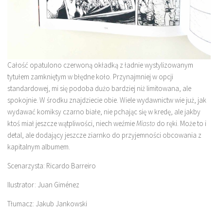
Całość opatulono czerwoną okładką z ładnie wystylizowanym
tytułem zamkniętym w błędne koło. Przynajmniej w opcji
standardowej, mi się podoba dużo bardziej niż limitowana, ale
spokojnie. W środku znajdziecie obie. Wiele wydawnictw wie już, jak
wydawać komiksy czarno białe, nie pchając się w kredę, ale jakby
ktoś miał jeszcze wątpliwości, niech weźmie
Miasto
do ręki. Może to i
detal, ale dodający jeszcze ziarnko do przyjemności obcowania z
kapitalnym albumem.
Scenarzysta: Ricardo Barreiro
Ilustrator: Juan Giménez
Tłumacz: Jakub Jankowski