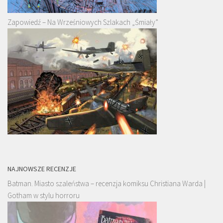
Zapowiedź – Na Wrześniowych Szlakach „Śmiały”
NAJNOWSZE RECENZJE
Batman. Miasto szaleństwa – recenzja komiksu Christiana Warda |
Gotham w stylu horroru