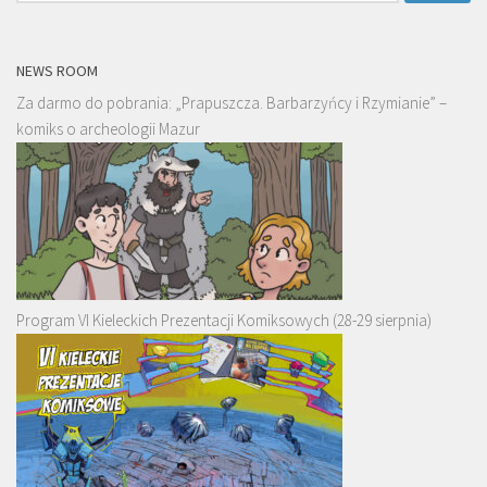
NEWS ROOM
Za darmo do pobrania: „Prapuszcza. Barbarzyńcy i Rzymianie” –
komiks o archeologii Mazur
Program VI Kieleckich Prezentacji Komiksowych (28-29 sierpnia)