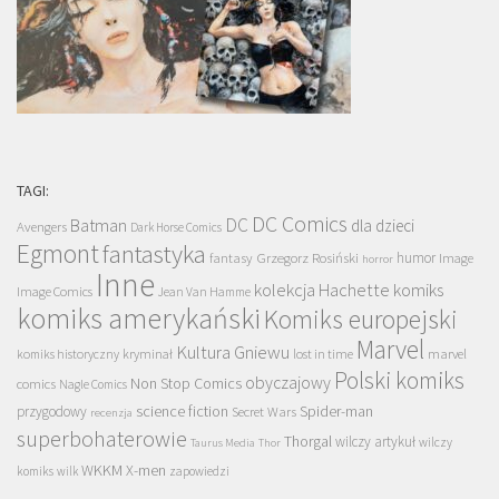
TAGI:
DC Comics
DC
Batman
dla dzieci
Avengers
Dark Horse Comics
Egmont
fantastyka
Grzegorz Rosiński
humor
fantasy
Image
horror
Inne
kolekcja Hachette
komiks
Image Comics
Jean Van Hamme
komiks amerykański
Komiks europejski
Marvel
Kultura Gniewu
komiks historyczny
kryminał
lost in time
marvel
Polski komiks
obyczajowy
Non Stop Comics
comics
Nagle Comics
science fiction
Spider-man
przygodowy
Secret Wars
recenzja
superbohaterowie
Thorgal
wilczy artykuł
wilczy
Taurus Media
Thor
WKKM
X-men
komiks
wilk
zapowiedzi