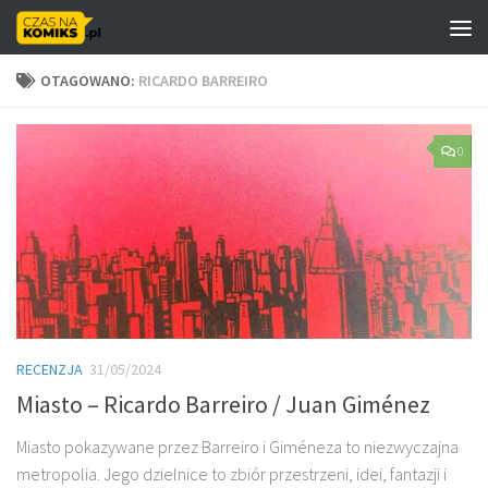
Skip to content
OTAGOWANO:
RICARDO BARREIRO
0
RECENZJA
31/05/2024
Miasto – Ricardo Barreiro / Juan Giménez
Miasto pokazywane przez Barreiro i Giméneza to niezwyczajna
metropolia. Jego dzielnice to zbiór przestrzeni, idei, fantazji i