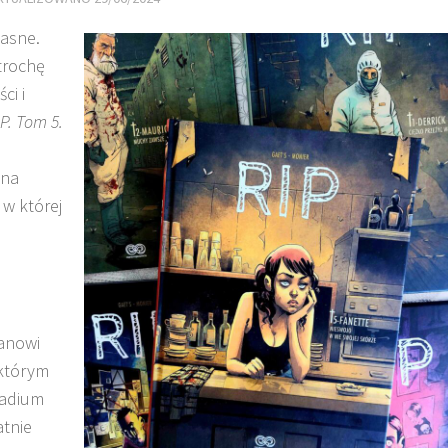
jasne.
 trochę
ci i
P. Tom 5.
 na
 w której
anowi
 którym
tadium
atnie