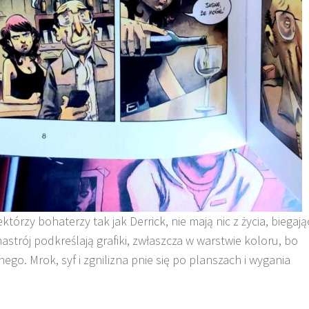
ektórzy bohaterzy tak jak Derrick, nie mają nic z życia, biegają
strój podkreślają grafiki, zwłaszcza w warstwie koloru, bo
o. Mrok, syf i zgnilizna pnie się po planszach i wygania