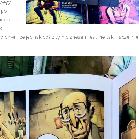
owego
 po
pieczenie
k
chwili, że jednak coś z tym biznesem jest nie tak i raczej nie