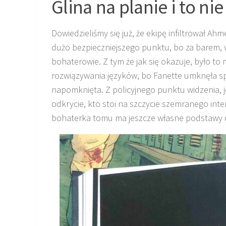
Glina na planie i to ni
Dowiedzieliśmy się już, że ekipę infiltrował Ahm
dużo bezpieczniejszego punktu, bo za barem, w
bohaterowie. Z tym że jak się okazuje, było to
rozwiązywania języków, bo Fanette umknęła spo
napomknięta. Z policyjnego punktu widzenia, j
odkrycie, kto stoi na szczycie szemranego inte
bohaterka tomu ma jeszcze własne podstawy d