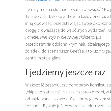
Ile razy można słuchać tę samą opowieść? No 
Tyle razy, ilu było świadków, a każdy przekaże
inną opowieść, przedstawiając swoje okolicznoś
drogę prowadzącą do wspólnych wydarzeń.
RI
Fanette. Nieswojo w nie swojej skórze
to już
przedostatnia odsłona kryminału działającego
żołądek, do scenariusza Gaet’sa. I to już druga,
centrum staje glina.
I jedziemy jeszcze raz
Większość zespołu, czy bohaterów komiksu st
„ekipa sprzątająca” miejsce, często zbrodni, w
odnajdowane są zwłoki. Czasem w głębokim s
rozpadu. Bywało już, że w trakcie lektury delik