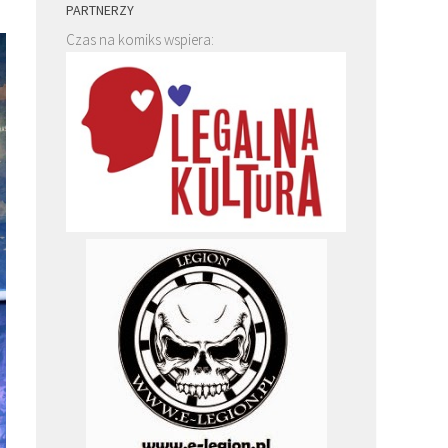
PARTNERZY
Czas na komiks wspiera: