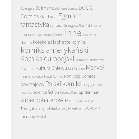
DC
DC
Batman
Avengers
Dark Horse Comics
Egmont
Comics
dla dzieci
fantastyka
Grzegorz Rosiński
fantasy
horror
Inne
humor
Image
Image Comics
Jean Van
kolekcja Hachette
komiks
Hamme
komiks amerykański
Komiks europejski
komiks historyczny
Marvel
Kultura Gniewu
kryminał
lost in time
Non Stop Comics
marvel comics
Nagle Comics
Polski komiks
obyczajowy
przygodowy
science fiction
Spider-man
Secret Wars
recenzja
superbohaterowie
Taurus Media
Thor
Thorgal
WKKM
X-
wilczy artykuł
wilczy komiks
wilk
men
zapowiedzi