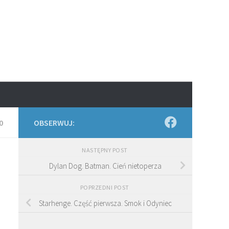
0
OBSERWUJ:
NASTĘPNY POST
Dylan Dog. Batman. Cień nietoperza
POPRZEDNI POST
Starhenge. Część pierwsza. Smok i Odyniec