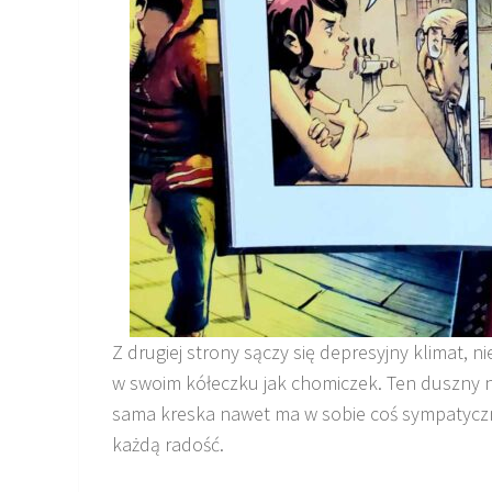
Z drugiej strony sączy się depresyjny klimat, ni
w swoim kółeczku jak chomiczek. Ten duszny na
sama kreska nawet ma w sobie coś sympatyczneg
każdą radość.