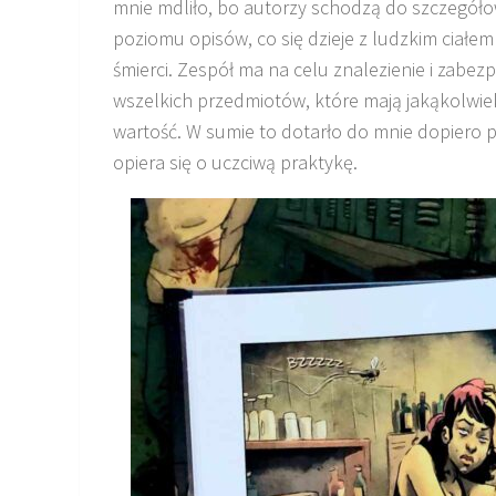
mnie mdliło, bo autorzy schodzą do szczegół
poziomu opisów, co się dzieje z ludzkim ciałem
śmierci. Zespół ma na celu znalezienie i zabez
wszelkich przedmiotów, które mają jakąkolwie
wartość. W sumie to dotarło do mnie dopiero po 
opiera się o uczciwą praktykę.