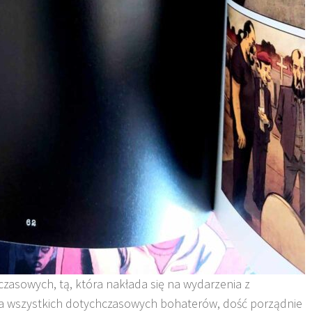
czasowych, tą, która nakłada się na wydarzenia z
ła wszystkich dotychczasowych bohaterów, dość porządnie