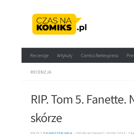
Skip to content
Recenzje komiksów M
Recenzje
Artykuły
Comics Netexpress
Pre
RECENZJA
RIP. Tom 5. Fanette.
skórze
PRZEZ
SYLWESTER WILK
· OPUBLIKOWANO
29/06/2024
· Z