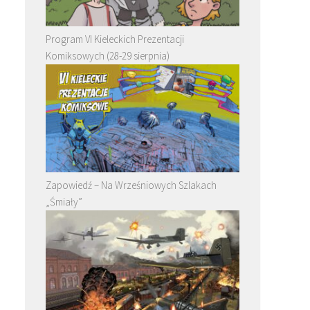
Program VI Kieleckich Prezentacji
Komiksowych (28-29 sierpnia)
Zapowiedź – Na Wrześniowych Szlakach
„Śmiały”