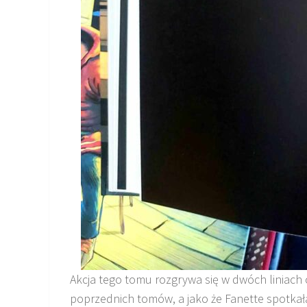
Akcja tego tomu rozgrywa się w dwóch liniach 
poprzednich tomów, a jako że Fanette spotka