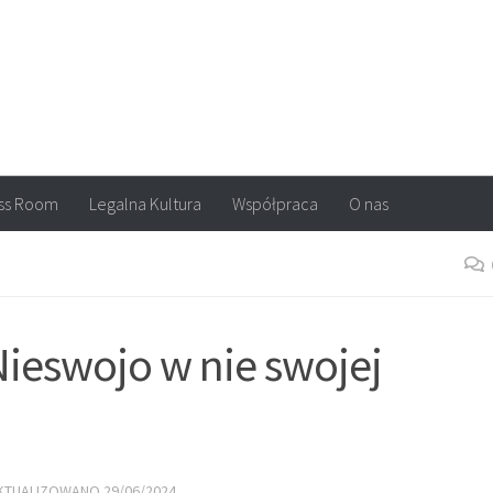
arvel, DC Comics, Image, newsy, konkursy. Wszystko o komiksach
ss Room
Legalna Kultura
Współpraca
O nas
 Nieswojo w nie swojej
AKTUALIZOWANO
29/06/2024