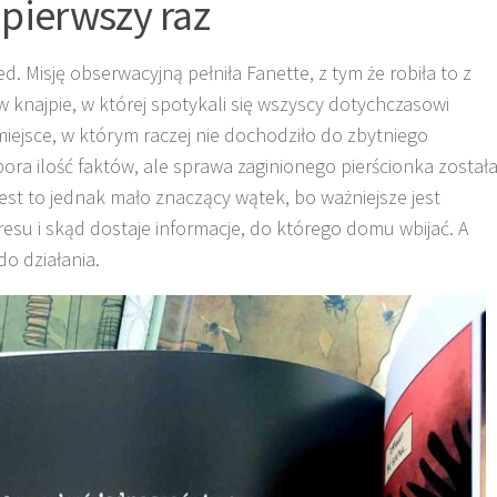
e pierwszy raz
ed. Misję obserwacyjną pełniła Fanette, z tym że robiła to z
 knajpie, w której spotykali się wszyscy dotychczasowi
 miejsce, w którym raczej nie dochodziło do zbytniego
ra ilość faktów, ale sprawa zaginionego pierścionka został
est to jednak mało znaczący wątek, bo ważniejsze jest
resu i skąd dostaje informacje, do którego domu wbijać. A
o działania.