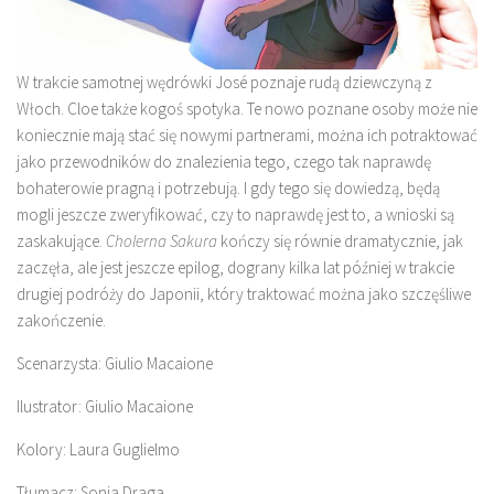
W trakcie samotnej wędrówki José poznaje rudą dziewczyną z
Włoch. Cloe także kogoś spotyka. Te nowo poznane osoby może nie
koniecznie mają stać się nowymi partnerami, można ich potraktować
jako przewodników do znalezienia tego, czego tak naprawdę
bohaterowie pragną i potrzebują. I gdy tego się dowiedzą, będą
mogli jeszcze zweryfikować, czy to naprawdę jest to, a wnioski są
zaskakujące.
Cholerna Sakura
kończy się równie dramatycznie, jak
zaczęła, ale jest jeszcze epilog, dograny kilka lat później w trakcie
drugiej podróży do Japonii, który traktować można jako szczęśliwe
zakończenie.
Scenarzysta: Giulio Macaione
Ilustrator: Giulio Macaione
Kolory: Laura Guglielmo
Tłumacz: Sonia Draga