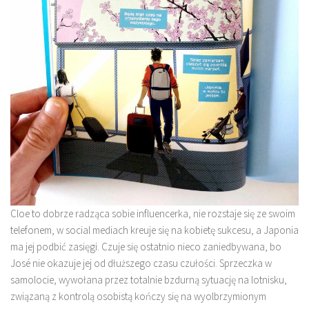
Cloe to dobrze radząca sobie influencerka, nie rozstaje się ze swoim
telefonem, w social mediach kreuje się na kobietę sukcesu, a Japonia
ma jej podbić zasięgi. Czuje się ostatnio nieco zaniedbywana, bo
José nie okazuje jej od dłuższego czasu czułości. Sprzeczka w
samolocie, wywołana przez totalnie bzdurną sytuację na lotnisku,
związaną z kontrolą osobistą kończy się na wyolbrzymionym