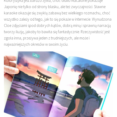
Kolorystyka jest bardzo żywa, choć Giulio Macaione pokazuje
Japonię nie tylko od strony blasku, ale też zwyczajności. Sławne
karaoke okazuje się zwykłą zabawą bez wielkiego rozmachu, choć
wszystko zależy od tego, jak to się pokaże w internecie. Wynudzona
Cloe zdjęciami spod dobrych kątów, dobrą miną i sprawną narracją
tworzy iluzję, jakoby to bawiła się fantastycznie. Rzeczywistość jest
zgoła inna, przeżywa jeden z trudniejszych, ale może i
najważniejszych okresów w swoim życiu.