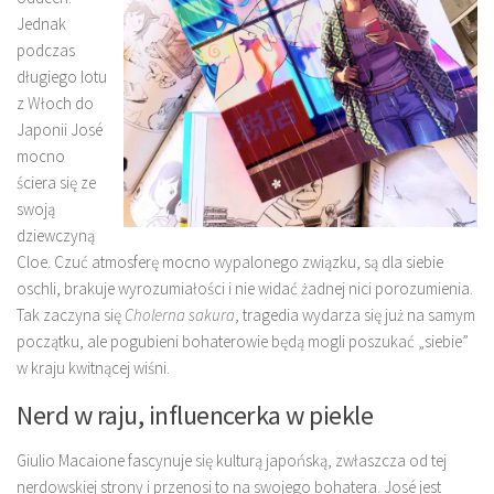
Jednak
podczas
długiego lotu
z Włoch do
Japonii José
mocno
ściera się ze
swoją
dziewczyną
Cloe. Czuć atmosferę mocno wypalonego związku, są dla siebie
oschli, brakuje wyrozumiałości i nie widać żadnej nici porozumienia.
Tak zaczyna się
Cholerna sakura
, tragedia wydarza się już na samym
początku, ale pogubieni bohaterowie będą mogli poszukać „siebie”
w kraju kwitnącej wiśni.
Nerd w raju, influencerka w piekle
Giulio Macaione fascynuje się kulturą japońską, zwłaszcza od tej
nerdowskiej strony i przenosi to na swojego bohatera. José jest