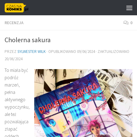
Skip to content
RECENZJA
0
Cholerna sakura
PRZEZ
SYLWESTER WILK
· OPUBLIKOWANO
09/06/2024
· ZAKTUALIZOWANO
20/06/2024
To miała być
podróż
marzeń,
pełna
aktywnego
wypoczynku,
ale też
pozwalająca
złapać
oddech.