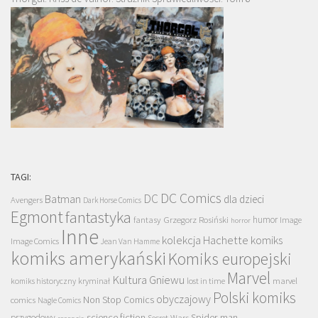
TAGI:
DC Comics
DC
Batman
dla dzieci
Avengers
Dark Horse Comics
Egmont
fantastyka
Grzegorz Rosiński
humor
fantasy
Image
horror
Inne
kolekcja Hachette
komiks
Image Comics
Jean Van Hamme
komiks amerykański
Komiks europejski
Marvel
Kultura Gniewu
komiks historyczny
kryminał
lost in time
marvel
Polski komiks
obyczajowy
Non Stop Comics
comics
Nagle Comics
science fiction
Spider-man
przygodowy
Secret Wars
recenzja