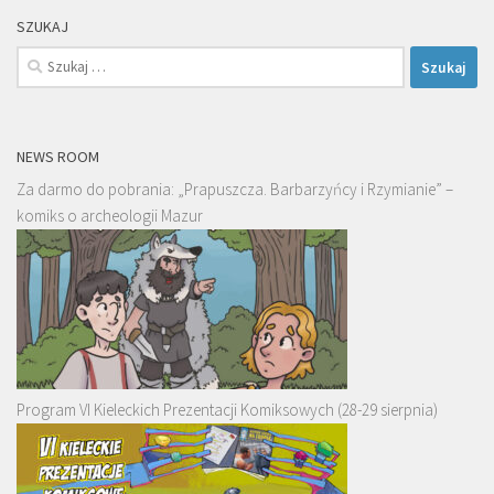
SZUKAJ
Szukaj:
NEWS ROOM
Za darmo do pobrania: „Prapuszcza. Barbarzyńcy i Rzymianie” –
komiks o archeologii Mazur
Program VI Kieleckich Prezentacji Komiksowych (28-29 sierpnia)