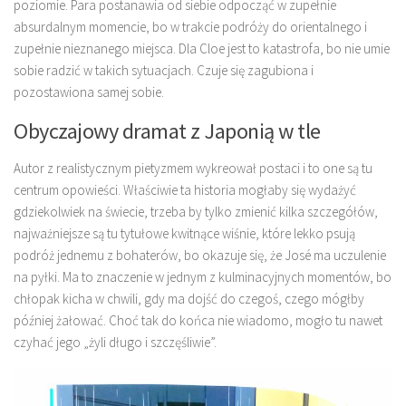
poziomie. Para postanawia od siebie odpocząć w zupełnie
absurdalnym momencie, bo w trakcie podróży do orientalnego i
zupełnie nieznanego miejsca. Dla Cloe jest to katastrofa, bo nie umie
sobie radzić w takich sytuacjach. Czuje się zagubiona i
pozostawiona samej sobie.
Obyczajowy dramat z Japonią w tle
Autor z realistycznym pietyzmem wykreował postaci i to one są tu
centrum opowieści. Właściwie ta historia mogłaby się wydażyć
gdziekolwiek na świecie, trzeba by tylko zmienić kilka szczegółów,
najważniejsze są tu tytułowe kwitnące wiśnie, które lekko psują
podróż jednemu z bohaterów, bo okazuje się, że José ma uczulenie
na pyłki. Ma to znaczenie w jednym z kulminacyjnych momentów, bo
chłopak kicha w chwili, gdy ma dojść do czegoś, czego mógłby
później żałować. Choć tak do końca nie wiadomo, mogło tu nawet
czyhać jego „żyli długo i szczęśliwie”.