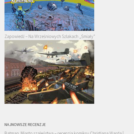
Zapowiedź – Na Wrześniowych Szlakach „Śmiały”
NAJNOWSZE RECENZJE
Batman. Miasto szaleństwa – recenzja komiksu Christiana Warda |