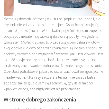
Można się dowiedzieć trochę o kulturze i popkulturze Japonii, ale
czytelnik nie jest zarzucony informacjami. Osobiście nie czuję się,
abym był „otaku”, no ale też kraj kwitnącej wiśni nie jest mi zupełnie
obcy. Spodziewałem się większej eksploracji pod tym względem,
tymczasem
Cholerna sakura
to przede wszystkim pełna zwrotów
akcji opowieść o dwójce bardzo różniących się od siebie osób i ich
podróży zarówno pod względem fizycznym, jak i uczuciowym. Jest
to dość przyjemne czytadło, choć kilka razy czułem się mocno
zirytowany zachowaniem bohaterów. Stawałem często po stronie
Cloe, José potraktował ją bardzo ostro i zachował się egoistycznie i
nieadekwatnie. Kilka razy zadziałała też na mnie zasada lustra,
zobaczyłem jak głupio sam się zachowuję, gdy działam pod
wpływem emocji, a to nigdy nie jest nic przyjemnego.
W stronę dobrego zakończenia