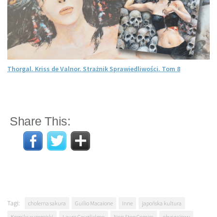
Thorgal. Kriss de Valnor. Strażnik Sprawiedliwości. Tom 8
Share This:
Tagi:
cholerna sakura
Guilio Macaione
Inne
japońska kultura
Komiks europejski
Laura Geuglielmo
Non Stop Comics
obyczajowy