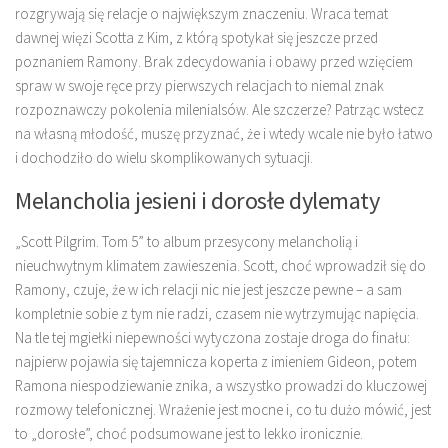
rozgrywają się relacje o największym znaczeniu. Wraca temat
dawnej więzi Scotta z Kim, z którą spotykał się jeszcze przed
poznaniem Ramony. Brak zdecydowania i obawy przed wzięciem
spraw w swoje ręce przy pierwszych relacjach to niemal znak
rozpoznawczy pokolenia milenialsów. Ale szczerze? Patrząc wstecz
na własną młodość, muszę przyznać, że i wtedy wcale nie było łatwo
i dochodziło do wielu skomplikowanych sytuacji.
Melancholia jesieni i dorosłe dylematy
„Scott Pilgrim. Tom 5” to album przesycony melancholią i
nieuchwytnym klimatem zawieszenia. Scott, choć wprowadził się do
Ramony, czuje, że w ich relacji nic nie jest jeszcze pewne – a sam
kompletnie sobie z tym nie radzi, czasem nie wytrzymując napięcia.
Na tle tej mgiełki niepewności wytyczona zostaje droga do finału:
najpierw pojawia się tajemnicza koperta z imieniem Gideon, potem
Ramona niespodziewanie znika, a wszystko prowadzi do kluczowej
rozmowy telefonicznej. Wrażenie jest mocne i, co tu dużo mówić, jest
to „dorosłe”, choć podsumowane jest to lekko ironicznie.