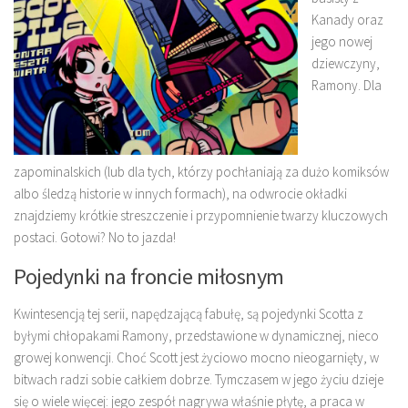
Kanady oraz
jego nowej
dziewczyny,
Ramony. Dla
zapominalskich (lub dla tych, którzy pochłaniają za dużo komiksów
albo śledzą historie w innych formach), na odwrocie okładki
znajdziemy krótkie streszczenie i przypomnienie twarzy kluczowych
postaci. Gotowi? No to jazda!
Pojedynki na froncie miłosnym
Kwintesencją tej serii, napędzającą fabułę, są pojedynki Scotta z
byłymi chłopakami Ramony, przedstawione w dynamicznej, nieco
growej konwencji. Choć Scott jest życiowo mocno nieogarnięty, w
bitwach radzi sobie całkiem dobrze. Tymczasem w jego życiu dzieje
się o wiele więcej: jego zespół nagrywa właśnie płytę, a praca w