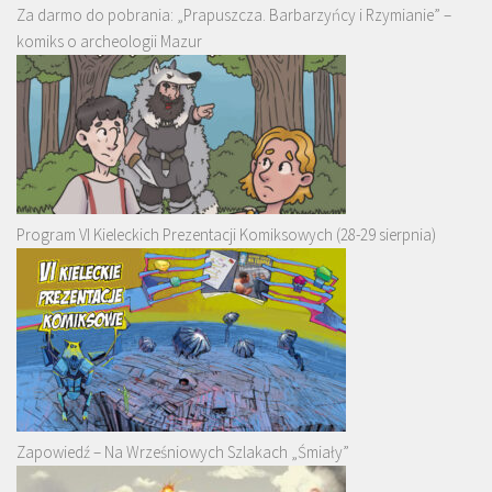
Za darmo do pobrania: „Prapuszcza. Barbarzyńcy i Rzymianie” –
komiks o archeologii Mazur
Program VI Kieleckich Prezentacji Komiksowych (28-29 sierpnia)
Zapowiedź – Na Wrześniowych Szlakach „Śmiały”