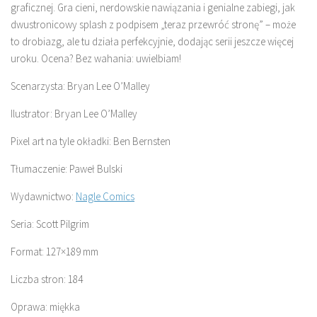
graficznej. Gra cieni, nerdowskie nawiązania i genialne zabiegi, jak
dwustronicowy splash z podpisem „teraz przewróć stronę” – może
to drobiazg, ale tu działa perfekcyjnie, dodając serii jeszcze więcej
uroku. Ocena? Bez wahania: uwielbiam!
Scenarzysta: Bryan Lee O’Malley
Ilustrator: Bryan Lee O’Malley
Pixel art na tyle okładki: Ben Bernsten
Tłumaczenie: Paweł Bulski
Wydawnictwo:
Nagle Comics
Seria: Scott Pilgrim
Format: 127×189 mm
Liczba stron: 184
Oprawa: miękka