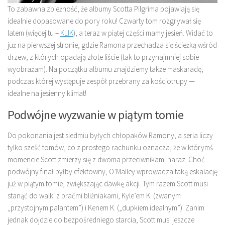
To zabawna zbieżność, że albumy Scotta Pilgrima pojawiają się
idealnie dopasowane do pory roku! Czwarty tom rozgrywał się
latem (więcej tu –
KLIK
), a teraz w piątej części mamy jesień. Widać to
już na pierwszej stronie, gdzie Ramona przechadza się ścieżką wśród
drzew, z których opadają złote liście (tak to przynajmniej sobie
wyobrażam). Na początku albumu znajdziemy także maskaradę,
podczas której występuje zespół przebrany za kościotrupy —
idealne na jesienny klimat!
Podwójne wyzwanie w piątym tomie
Do pokonania jest siedmiu byłych chłopaków Ramony, a seria liczy
tylko sześć tomów, co z prostego rachunku oznacza, że w którymś
momencie Scott zmierzy się z dwoma przeciwnikami naraz. Choć
podwójny finał byłby efektowny, O’Malley wprowadza taką eskalację
już w piątym tomie, zwiększając dawkę akcji. Tym razem Scott musi
stanąć do walki z braćmi bliźniakami, Kyle’em K. (zwanym
„przystojnym palantem”) i Kenem K. („dupkiem idealnym”). Zanim
jednak dojdzie do bezpośredniego starcia, Scott musi jeszcze