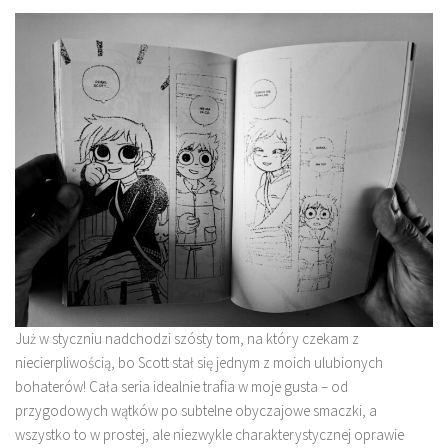
Już w styczniu nadchodzi szósty tom, na który czekam z
niecierpliwością, bo Scott stał się jednym z moich ulubionych
bohaterów! Cała seria idealnie trafia w moje gusta – od
przygodowych wątków po subtelne obyczajowe smaczki, a
wszystko to w prostej, ale niezwykle charakterystycznej oprawie