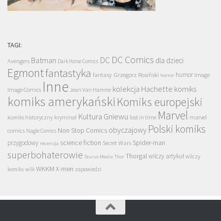
TAGI:
DC Comics
DC
Batman
dla dzieci
Avengers
Dark Horse Comics
Egmont
fantastyka
Grzegorz Rosiński
humor
fantasy
Image
horror
Inne
kolekcja Hachette
komiks
Image Comics
Jean Van Hamme
komiks amerykański
Komiks europejski
Marvel
Kultura Gniewu
komiks historyczny
kryminał
lost in time
marvel
Polski komiks
obyczajowy
Non Stop Comics
comics
Nagle Comics
science fiction
Spider-man
przygodowy
Secret Wars
recenzja
superbohaterowie
Thorgal
wilczy artykuł
wilczy
Taurus Media
Thor
WKKM
X-men
komiks
wilk
zapowiedzi