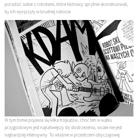
poradzić sobie z robotami, które bliźniacy sprytnie skonstruowali,
by ich wyręczyły w brudnej robocie.
W tym tomie pojawia się kilka trójkątów, choć ten w wątku
przygodowym jest najłatwiejszy do dostrzeżenia, wcale nie jest
najbardziej intensywny. To właśnie w przestrzeni obyczajowej