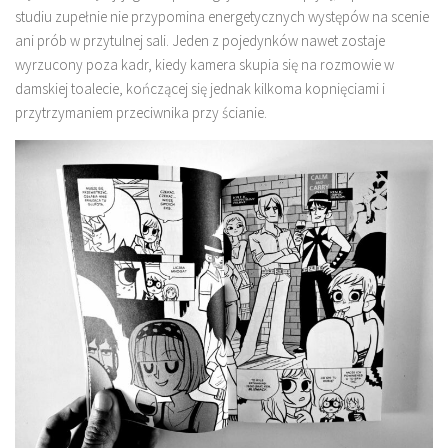
studiu zupełnie nie przypomina energetycznych występów na scenie
ani prób w przytulnej sali. Jeden z pojedynków nawet zostaje
wyrzucony poza kadr, kiedy kamera skupia się na rozmowie w
damskiej toalecie, kończącej się jednak kilkoma kopnięciami i
przytrzymaniem przeciwnika przy ścianie.