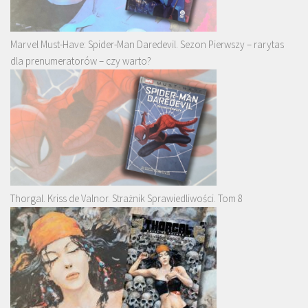
Marvel Must-Have: Spider-Man Daredevil. Sezon Pierwszy – rarytas
dla prenumeratorów – czy warto?
Thorgal. Kriss de Valnor. Strażnik Sprawiedliwości. Tom 8