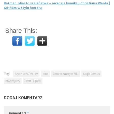
Batman. Miasto szaleństwa – recenzja komiksu Christiana Warda |
Gotham w stylu horroru
Share This:
Tagi:
Bryan Lee O'Malley
Inne
komiks amerykański
Nagle Comics
obyczajowy
Scott Pilgrim
DODAJ KOMENTARZ
Komentarz
*