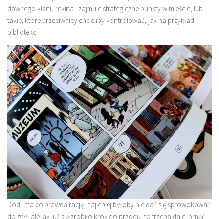
dawnego klanu rekina i zajmuje strategiczne punkty w mieście, lub
takie, które przeciwnicy chcieliby kontrolować, jak na przykład
bibliotekę.
Dodji ma co prawda rację, najlepiej byłoby nie dać się sprowokować
do gry, ale jak już się zrobiło krok do przodu, to trzeba dalej brnąć.