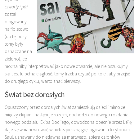
czwarty i pół
został
otagowany
na fioletowo
(do tej pory
tomy były
oznaczane na
zielono), co
można niby interpretować jako nowe otwarcie, ale nie oszukujmy
się. Jest tu pełna ciągłość, tomy trzeba czytać po kolei, aby przejść
do drugiego cyklu, warto znać pierwszy.
Świat bez dorosłych
Opuszczony przez dorosłych świat zamieszkują dzieci i mimo że
między ekipami następuje rozejm, dochodzi do nowego rozdania i
nowego podziału. Ekipa Dodjiego, dowodzona obecnie przez Leïlę
daje się wmanewrować w niebezpieczną grę tagowania terytorium.
Saul, uznawany do niedawna za martwego, zbiera członków