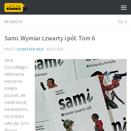
Skip to content
RECENZJA
0
Sami. Wymiar czwarty i pół. Tom 6
PRZEZ
SYLWESTER WILK
·
31/07/2023
Seria
Gazzottiego i
Vehlmanna
weszła na
kolejny
poziom, ale
nadal więcej
nie wiadomo,
niż zostało
odkryte.
Sami.
Wymiar