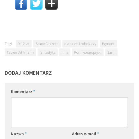
Tagi:
9-12 lat
Bruno Gazzotti
dla dzieci i młodzieży
Egmont
Fabien Vehlmann
fantastyka
Inne
Komiks europejski
Sami
DODAJ KOMENTARZ
Komentarz
*
Nazwa
*
Adres e-mail
*