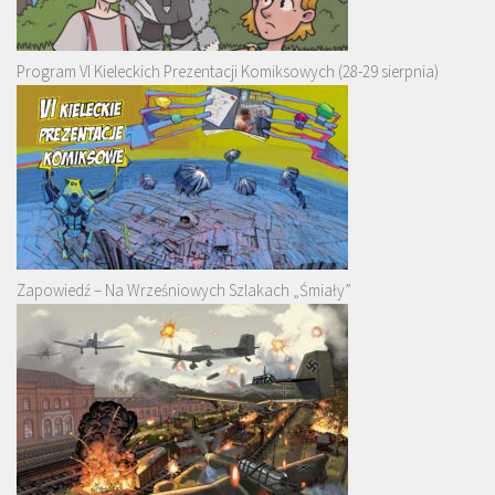
Program VI Kieleckich Prezentacji Komiksowych (28-29 sierpnia)
Zapowiedź – Na Wrześniowych Szlakach „Śmiały”