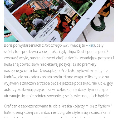
Boris po wydarzeniach z
Mrocznego wiru
(więcej tu –
klik
), cały
szósty tom przebywa w ciemności i gdy ekipa Dodjiego ma go już
zostawić w tyle, następuje zwrot akcji, dzieciaki wpadają w potrzask i
będą znajdować się w nieciekawej pozycji, aż do premiery
następnego odcinka. Dziewiątkę można było wyłowić w jednym z
kadrów, ale na końcu została podkreślona waga tej liczby, ale na
wyjawienie znaczenia trzeba będzie jeszcze poczekać. Nie lubię, gdy
autorzy zostawiają czytelnika w rozkroku, ale dzięki tym zabiegom
utrzymuje się moje zainteresowanie tą serią, wiec no, niech będzie.
Graficznie zaprezentowana tu obła kreska kojarzy mi się z
Ptysiem i
Billem
, serią której za bardzo nie lubię, ale zżyłem się z dzieciakami