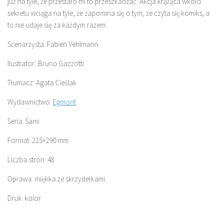
już na tyle, że przestało mi to przeszkadzać. Akcja krążąca wkoło
sekretu wciąga na tyle, że zapomina się o tym, że czyta się komiks, a
to nie udaje się za każdym razem.
Scenarzysta: Fabien Vehlmann
Ilustrator: Bruno Gazzotti
Tłumacz: Agata Cieślak
Wydawnictwo:
Egmont
Seria: Sami
Format: 215×290 mm
Liczba stron: 48
Oprawa: miękka ze skrzydełkami
Druk: kolor