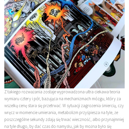
Z takiego rozważania zostaje wyprowadzona ultra ciekawa teoria
wymiaru cztery i pół, bazująca na mechanizmach mózgu, który za
wszelką cenę stara się przetrwać. W sytuacji zagrożenia śmiercią, czy
wręcz w momencie umierania, metabolizm przyśpiesza na tyle, że
poszczególne sekundy zdają się trwać wieczność, albo przynajmniej
na tyle długo, by dać czas do namysłu, jak by można było się