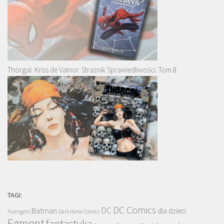
Thorgal. Kriss de Valnor. Strażnik Sprawiedliwości. Tom 8
TAGI:
DC Comics
DC
Batman
dla dzieci
Avengers
Dark Horse Comics
Egmont
fantastyka