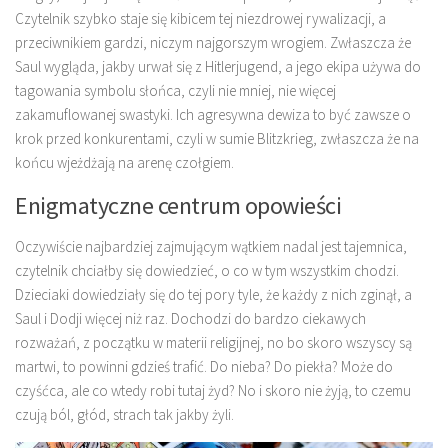
Czytelnik szybko staje się kibicem tej niezdrowej rywalizacji, a
przeciwnikiem gardzi, niczym najgorszym wrogiem. Zwłaszcza że
Saul wygląda, jakby urwał się z Hitlerjugend, a jego ekipa używa do
tagowania symbolu słońca, czyli nie mniej, nie więcej
zakamuflowanej swastyki. Ich agresywna dewiza to być zawsze o
krok przed konkurentami, czyli w sumie Blitzkrieg, zwłaszcza że na
końcu wjeżdżają na arenę czołgiem.
Enigmatyczne centrum opowieści
Oczywiście najbardziej zajmującym wątkiem nadal jest tajemnica,
czytelnik chciałby się dowiedzieć, o co w tym wszystkim chodzi.
Dzieciaki dowiedziały się do tej pory tyle, że każdy z nich zginął, a
Saul i Dodji więcej niż raz. Dochodzi do bardzo ciekawych
rozważań, z początku w materii religijnej, no bo skoro wszyscy są
martwi, to powinni gdzieś trafić. Do nieba? Do piekła? Może do
czyśćca, ale co wtedy robi tutaj żyd? No i skoro nie żyją, to czemu
czują ból, głód, strach tak jakby żyli.