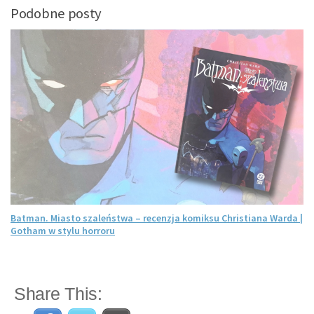
Podobne posty
Batman. Miasto szaleństwa – recenzja komiksu Christiana Warda |
Gotham w stylu horroru
Share This: