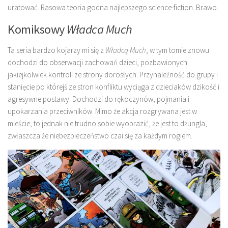
uratować. Rasowa teoria godna najlepszego science-fiction. Brawo.
Komiksowy
Władca Much
Ta seria bardzo kojarzy mi się z
Władcą Much
, w tym tomie znowu
dochodzi do obserwacji zachowań dzieci, pozbawionych
jakiejkolwiek kontroli ze strony dorosłych. Przynależność do grupy i
stanięcie po którejś ze stron konfliktu wyciąga z dzieciaków dzikość i
agresywne postawy. Dochodzi do rękoczynów, pojmania i
upokarzania przeciwników. Mimo że akcja rozgrywana jest w
mieście, to jednak nie trudno sobie wyobrazić, że jest to dżungla,
zwłaszcza że niebezpieczeństwo czai się za każdym rogiem.