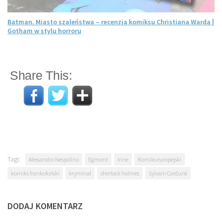
Batman. Miasto szaleństwa – recenzja komiksu Christiana Warda |
Gotham w stylu horroru
Share This:
Tagi:
Alessandro Nespolino
Egmont
Inne
Komiks europejski
komiks frankofoński
kryminał
sherlock holmes
Sylvain Cordurié
DODAJ KOMENTARZ