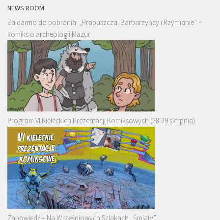
NEWS ROOM
Za darmo do pobrania: „Prapuszcza. Barbarzyńcy i Rzymianie” –
komiks o archeologii Mazur
Program VI Kieleckich Prezentacji Komiksowych (28-29 sierpnia)
Zapowiedź – Na Wrześniowych Szlakach „Śmiały”