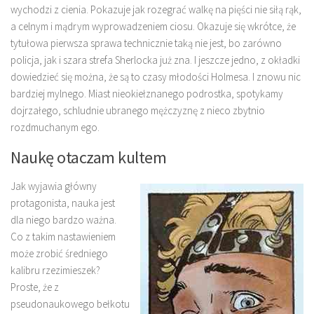
wychodzi z cienia. Pokazuje jak rozegrać walkę na pięści nie siłą rąk,
a celnym i mądrym wyprowadzeniem ciosu. Okazuje się wkrótce, że
tytułowa pierwsza sprawa technicznie taką nie jest, bo zarówno
policja, jak i szara strefa Sherlocka już zna. I jeszcze jedno, z okładki
dowiedzieć się można, że są to czasy młodości Holmesa. I znowu nic
bardziej mylnego. Miast nieokiełznanego podrostka, spotykamy
dojrzałego, schludnie ubranego mężczyznę z nieco zbytnio
rozdmuchanym ego.
Naukę otaczam kultem
Jak wyjawia główny
protagonista, nauka jest
dla niego bardzo ważna.
Co z takim nastawieniem
może zrobić średniego
kalibru rzezimieszek?
Proste, że z
pseudonaukowego bełkotu