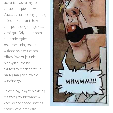
uczynić maszynkę do
zarabiania pieniędzy.
Zawsze znajdzie się głupek,
któremu ładnymi słówkami
zaimponujesz, robiąc kaszę
z mózgu. Gdy na oczach
spocznie mgiełka
oszołomienia, oszust
wkłada rękę w kieszeń
ofiary i wyjmuje z niej
pieniądze. Prosty i
skuteczny mechanizm, z
nauką mający niewiele
wspólnego.
Tajemnicę, jaką to piekielną
maszynę zbudowano w
komiksie
Sherlock Holmes.
Crime Alleys. Pierwsza