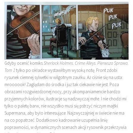
Gdyby ocenić komiks
Sherlock Holmes. Crime Alleys. Pierwsza Sprawa.
Tom 1
tylko po okładce wystawiłbym wysoką notę. Front zdobi
rysunek ciemnej sylwetki w wilgotnym zaułku. Aż ciśnie się na usta:
mroooook! Zaglądam do środka i już tak ciekawie nie jest. Poza
obrazami rozgwieżdżonej nocy, przy akompaniamencie bardzo
przyjemnych kolorów, ilustracje są nadzwyczaj mdłe. I nie chodzi mi
tylko o paletę barw, nie wszystko musi się pstrzyć niczym majtki
Supermana, aby było interesujące. Najzwyczajniej w świecie nie ma
na co popatrzeć. Dodatkowo kadrowanie uzupełnia linię
poprawności, w dynamicznych scenach akcji rysownik przekrzywia