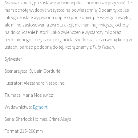
Sprawa. Tom 1
, pozostawię w ciemnej alei, choć muszę przyznać, że
mam ochotę wydobyć wszystko na powierzchnię. Dodam tylko, że
intryga zostaje wyjawiona dopiero pod koniec pierwszego zeszytu,
ale mimo zastosowania zwrotu akcji, nie mam najmniejszej ochoty
na dokończenie historii. Jako zwieńczenie wystarczy mi obraz
uzdolnionego muzycznie przyjaciela Sherlocka, z czerwoną kulką w
ustach, bardzo podobną do tej, którą znamy z
Pulp Fiction
.
Sylwester
Scenarzysta: Sylvain Cordurié
Ilustrator: Alessandro Nespolino
Tłumacz: Maria Mosiewicz
Wydawnictwo:
Egmont
Seria: Sherlock Holmes. Crime Alleys
Format: 215×290 mm