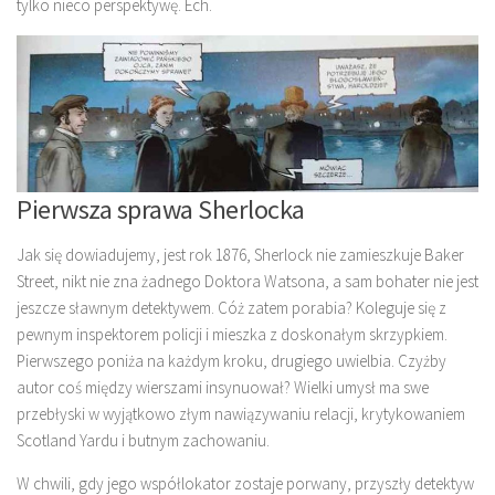
tylko nieco perspektywę. Ech.
Pierwsza sprawa Sherlocka
Jak się dowiadujemy, jest rok 1876, Sherlock nie zamieszkuje Baker
Street, nikt nie zna żadnego Doktora Watsona, a sam bohater nie jest
jeszcze sławnym detektywem. Cóż zatem porabia? Koleguje się z
pewnym inspektorem policji i mieszka z doskonałym skrzypkiem.
Pierwszego poniża na każdym kroku, drugiego uwielbia. Czyżby
autor coś między wierszami insynuował? Wielki umysł ma swe
przebłyski w wyjątkowo złym nawiązywaniu relacji, krytykowaniem
Scotland Yardu i butnym zachowaniu.
W chwili, gdy jego współlokator zostaje porwany, przyszły detektyw