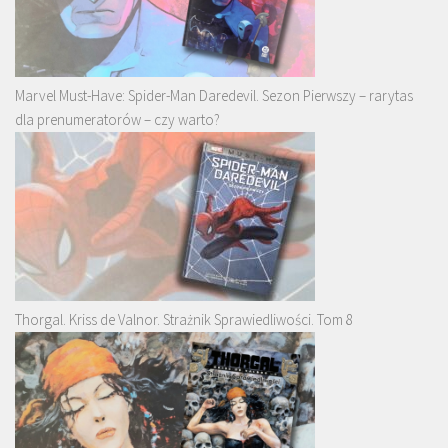
Marvel Must-Have: Spider-Man Daredevil. Sezon Pierwszy – rarytas
dla prenumeratorów – czy warto?
Thorgal. Kriss de Valnor. Strażnik Sprawiedliwości. Tom 8