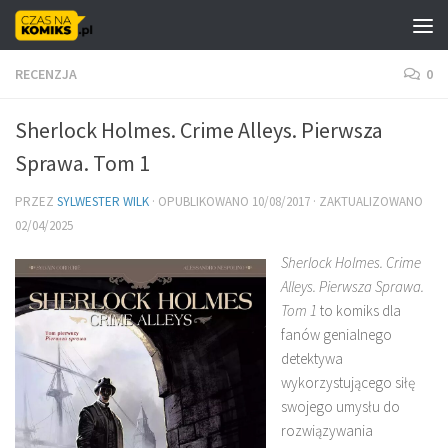
Skip to content
RECENZJA
0
Sherlock Holmes. Crime Alleys. Pierwsza
Sprawa. Tom 1
PRZEZ
SYLWESTER WILK
· OPUBLIKOWANO
10/08/2017
· ZAKTUALIZOWANO
02/04/2025
Sherlock Holmes. Crime
Alleys. Pierwsza Sprawa.
Tom 1
to komiks dla
fanów genialnego
detektywa
wykorzystującego siłę
swojego umysłu do
rozwiązywania