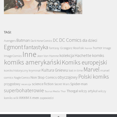
TAGI:
DC Comics
DC
Batman
dla dzieci
Avengers
Dark Horse Comics
Egmont
fantastyka
Grzegorz Rosiński
humor
fantasy
Image
horror
Inne
kolekcja Hachette
komiks
Image Comics
Jean Van Hamme
komiks amerykański
Komiks europejski
Marvel
Kultura Gniewu
komiks historyczny
kryminał
lost in time
marvel
Polski komiks
obyczajowy
Non Stop Comics
comics
Nagle Comics
science fiction
Spider-man
przygodowy
Secret Wars
recenzja
superbohaterowie
Thorgal
wilczy artykuł
wilczy
Taurus Media
Thor
WKKM
X-men
komiks
wilk
zapowiedzi