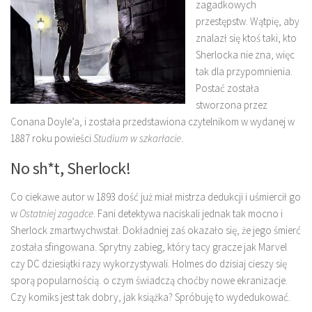
zagadkowych
przestępstw. Wątpię, aby
znalazł się ktoś taki, kto
Sherlocka nie zna, więc
tak dla przypomnienia.
Postać została
stworzona przez
Conana Doyle’a, i została przedstawiona czytelnikom w wydanej w
1887 roku powieści
Studium w szkarłacie
.
No sh*t, Sherlock!
Co ciekawe autor w 1893 dość już miał mistrza dedukcji i uśmiercił go
w
Ostatniej zagadce
. Fani detektywa naciskali jednak tak mocno i
Sherlock zmartwychwstał. Dokładniej zaś okazało się, że jego śmierć
została sfingowana. Sprytny zabieg, który tacy gracze jak Marvel
czy DC dziesiątki razy wykorzystywali. Holmes do dzisiaj cieszy się
sporą popularnością. o czym świadczą choćby nowe ekranizacje.
Czy komiks jest tak dobry, jak książka? Spróbuję to wydedukować.