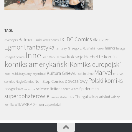
TAGI:
DC Comics
DC
Batman
dla dzieci
Avengers
Dark Horse Comics
Egmont
fantastyka
Grzegorz Rosiński
humor
fantasy
Image
horror
Inne
kolekcja Hachette
komiks
Image Comics
Jean Van Hamme
komiks amerykański
Komiks europejski
Marvel
Kultura Gniewu
komiks historyczny
kryminał
lost in time
marvel
Polski komiks
obyczajowy
Non Stop Comics
comics
Nagle Comics
science fiction
Spider-man
przygodowy
Secret Wars
recenzja
superbohaterowie
Thorgal
wilczy artykuł
wilczy
Taurus Media
Thor
WKKM
X-men
komiks
wilk
zapowiedzi