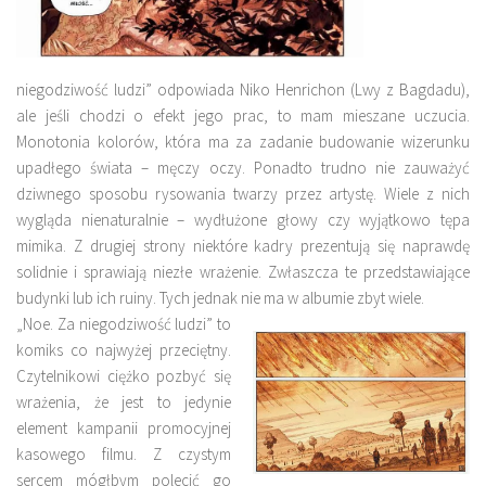
niegodziwość ludzi” odpowiada Niko Henrichon (Lwy z Bagdadu),
ale jeśli chodzi o efekt jego prac, to mam mieszane uczucia.
Monotonia kolorów, która ma za zadanie budowanie wizerunku
upadłego świata – męczy oczy. Ponadto trudno nie zauważyć
dziwnego sposobu rysowania twarzy przez artystę. Wiele z nich
wygląda nienaturalnie – wydłużone głowy czy wyjątkowo tępa
mimika. Z drugiej strony niektóre kadry prezentują się naprawdę
solidnie i sprawiają niezłe wrażenie. Zwłaszcza te przedstawiające
budynki lub ich ruiny. Tych jednak nie ma w albumie zbyt wiele.
„Noe. Za niegodziwość ludzi” to
komiks co najwyżej przeciętny.
Czytelnikowi ciężko pozbyć się
wrażenia, że jest to jedynie
element kampanii promocyjnej
kasowego filmu. Z czystym
sercem mógłbym polecić go