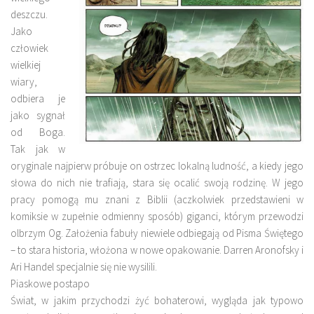
deszczu.
Jako
człowiek
wielkiej
wiary,
odbiera je
jako sygnał
od Boga.
Tak jak w
oryginale najpierw próbuje on ostrzec lokalną ludność, a kiedy jego
słowa do nich nie trafiają, stara się ocalić swoją rodzinę. W jego
pracy pomogą mu znani z Biblii (aczkolwiek przedstawieni w
komiksie w zupełnie odmienny sposób) giganci, którym przewodzi
olbrzym Og. Założenia fabuły niewiele odbiegają od Pisma Świętego
– to stara historia, włożona w nowe opakowanie. Darren Aronofsky i
Ari Handel specjalnie się nie wysilili.
Piaskowe postapo
Świat, w jakim przychodzi żyć bohaterowi, wygląda jak typowo