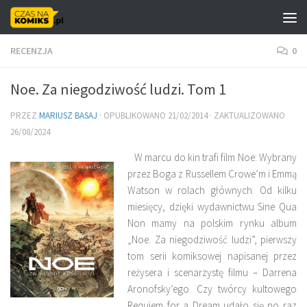
Skip to content
RECENZJA
0
Noe. Za niegodziwość ludzi. Tom 1
PRZEZ
MARIUSZ BASAJ
· OPUBLIKOWANO
21/02/2014
· ZAKTUALIZOWANO
26/08/2024
W marcu do kin trafi film Noe: Wybrany
przez Boga z Russellem Crowe’m i Emmą
Watson w rolach głównych. Od kilku
miesięcy, dzięki wydawnictwu Sine Qua
Non mamy na polskim rynku album
„Noe. Za niegodziwość ludzi”, pierwszy
tom serii komiksowej napisanej przez
reżysera i scenarzystę filmu – Darrena
Aronofsky’ego. Czy twórcy kultowego
Requiem for a Dream udało się po raz