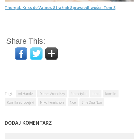
Thorgal. Kriss de Valnor. Strażnik Sprawiedliwości. Tom 8
Share This:
Tagi:
Ari Handel
Darren Aronofsky
fantastyka
Inne
komiks
Komiks europejski
Niko Henrichon
Noe
Sine Qua Non
DODAJ KOMENTARZ