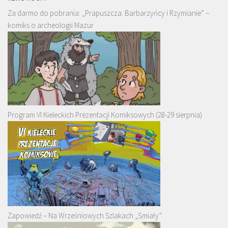
Za darmo do pobrania: „Prapuszcza. Barbarzyńcy i Rzymianie” –
komiks o archeologii Mazur
Program VI Kieleckich Prezentacji Komiksowych (28-29 sierpnia)
Zapowiedź – Na Wrześniowych Szlakach „Śmiały”