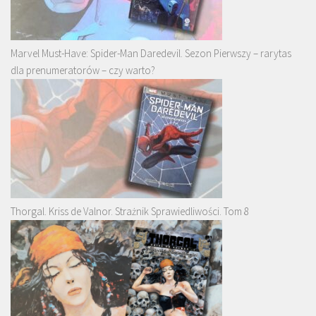
Marvel Must-Have: Spider-Man Daredevil. Sezon Pierwszy – rarytas
dla prenumeratorów – czy warto?
Thorgal. Kriss de Valnor. Strażnik Sprawiedliwości. Tom 8