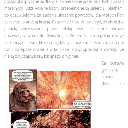
postapokaliptyczne pustkowie, zamieszkane przez odartych z zasad
moralnych ludzi. Kolejne kadry przepełnione są śmiercią i piachem,
co oczywiście ma za zadanie ukazanie powodów, dla których Pan
zamierza ukarać tę krainę. Czasem aż trudno uwierzyć, że chodzi o
planetę zamieszkaną przez ludzką rasę – niektóre obrazki
pasowałyby wręcz do Gwiezdnych Wojen. Na szczególną uwagę
zasługują olbrzymi, którzy niegdyś byli aniołami. Przyznam, że to oni
robią najlepsze wrażenie w komiksie. Prawdopodobnie dlatego, że
nie są zwyczajną kalką biblijnego oryginału.
Za oprawę
graficzną
albumu
„Noe. Za