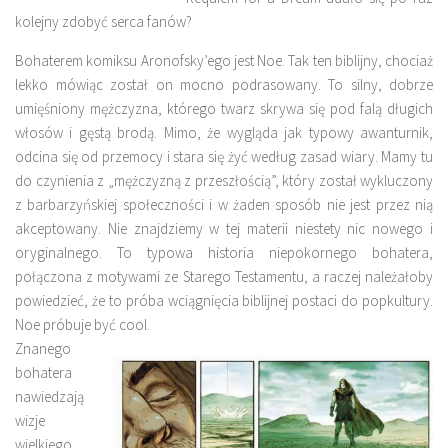
kolejny zdobyć serca fanów?
Bohaterem komiksu Aronofsky’ego jest Noe. Tak ten biblijny, chociaż
lekko mówiąc został on mocno podrasowany. To silny, dobrze
umięśniony mężczyzna, którego twarz skrywa się pod falą długich
włosów i gęstą brodą. Mimo, że wygląda jak typowy awanturnik,
odcina się od przemocy i stara się żyć według zasad wiary. Mamy tu
do czynienia z „mężczyzną z przeszłością”, który został wykluczony
z barbarzyńskiej społeczności i w żaden sposób nie jest przez nią
akceptowany. Nie znajdziemy w tej materii niestety nic nowego i
oryginalnego. To typowa historia niepokornego bohatera,
połączona z motywami ze Starego Testamentu, a raczej należałoby
powiedzieć, że to próba wciągnięcia biblijnej postaci do popkultury.
Noe próbuje być cool.
Znanego
bohatera
nawiedzają
wizje
wielkiego