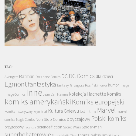
TAGI:
DC Comics
DC
Batman
dla dzieci
Avengers
Dark Horse Comics
Egmont
fantastyka
Grzegorz Rosiński
humor
fantasy
Image
horror
Inne
kolekcja Hachette
komiks
Image Comics
Jean Van Hamme
komiks amerykański
Komiks europejski
Marvel
Kultura Gniewu
komiks historyczny
kryminał
lost in time
marvel
Polski komiks
obyczajowy
Non Stop Comics
comics
Nagle Comics
science fiction
Spider-man
przygodowy
Secret Wars
recenzja
superbohaterowie
Thorgal
wilczy artykuł
wilczy
Taurus Media
Thor