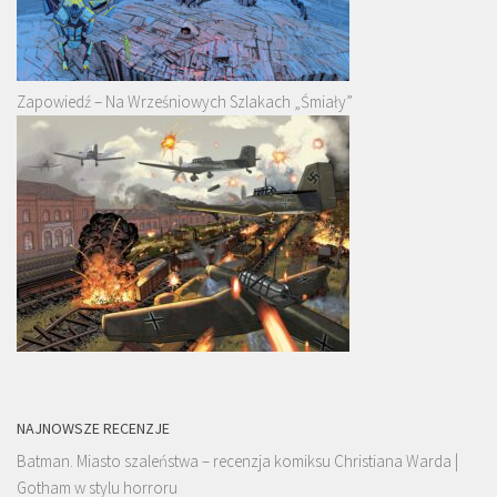
Zapowiedź – Na Wrześniowych Szlakach „Śmiały”
NAJNOWSZE RECENZJE
Batman. Miasto szaleństwa – recenzja komiksu Christiana Warda |
Gotham w stylu horroru