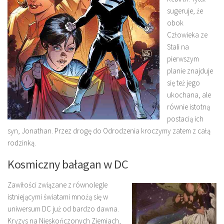
sugeruje, że
obok
Człowieka ze
Stali na
pierwszym
planie znajduje
się też jego
ukochana, ale
równie istotną
postacią ich
syn, Jonathan. Przez drogę do Odrodzenia kroczymy zatem z całą
rodzinką.
Kosmiczny bałagan w DC
Zawiłości związane z równolegle
istniejącymi światami mnożą się w
uniwersum DC już od bardzo dawna.
Kryzys na Nieskończonych Ziemiach,