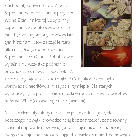
Flashpoint, Konwergencja. A teraz
Supermanowi wraz z familią przyszło
żyć na Ziemi, na której już żyje inny
Superman. Czytelnik oczywiście nie
musi być zaznajomiony ze wszystkimi
tymi historiami, żeby zacząć lekturę
albumu: „Droga do odrodzenia.
Superman. Lois i Clark”. Bohaterowie
wyjaśnią mu wszystko pośrednio,
prowadząc rozmowy między sobą. A
że te dialogi będą sztuczne i drętwe? Cóż, jakoś trzeba było
wprowadzić neofitów, a im szybciej, tym lepiej. Dla starych
wyjadaczy są na pocieszenie smaczki w rodzaju skrzynki pocztowej
państwa White (celowo tego nie objaśniam).
Niekture elementy fabuły nie są specjalnie zaskakujące, ale
poszczególne wątki prowadzone są bez zastrzeżeń, zastosowany
schemat naprawdę może wciągać. Jest tajemnica, jest napięcie, jest
swego rodzaju finał. Nie oczekując zbyt wiele od mainstreamowego