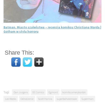
Batman. Miasto szaleństwa – recenzja komiksu Christiana Warda |
Gotham w stylu horroru
Share This:
Tagi:
Dan Jurgens
DC Comics
Egmont
komiks amerykański
Lee Weeks
Odrodzenie
Scott Hanna
superbohaterowie
Superman