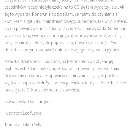
czytelników raczej nie tyle czeka na to CO się tam wydarzy, ale JAK
się to wydarzy. Ponownie podkreślam, że mamy do czynienia z
komiksem z gatunku mainstreamowego superhero, tak więc pretensji
co do przewidywalności fabuły raczej rościć nie wypada. Superman
wraz z rodziną wydają się odnajdywać w nowym świecie, w którym
przyszło im mieszkać, ale pojawiają się nowe okoliczności. Syn
dorasta i zaczyna zadawać naturalne w jego przypadku pytania.
Pisarska działalność Lois zaczyna bezpośrednio dotykać jej
najbliższych. Clark mierzy się ze starymi i nowymi przeciwnikami.
Docieramy do końca tej opowieści i zatrzymujemy się w punkcie
wyjścia z naprawdę dużym potencjałem fabularnym. Pozostaje mieć
nadzieję, że Odrodzenie nas nie zawiedzie.
Scenarzysta: Dan Jurgens
Ilustrator: Lee Weeks
Tłumacz: Jakub Syty