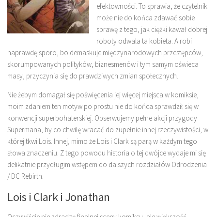
efektowności. To sprawia, że czytelnik
może nie do końca zdawać sobie
sprawę z tego, jak ciężki kawał dobrej
roboty odwala ta kobieta. A robi
naprawdę sporo, bo demaskuje międzynarodowych przestępców,
skorumpowanych polityków, biznesmenów i tym samym oświeca
masy, przyczynia się do prawdziwych zmian społecznych.
Nie żebym domagał się poświęcenia jej więcej miejsca w komiksie,
moim zdaniem ten motyw po prostu nie do końca sprawdził się w
konwencji superbohaterskiej. Obserwujemy pełne akcji przygody
Supermana, by co chwilę wracać do zupełnie innej rzeczywistości, w
której tkwi Lois. Innej, mimo że Lois i Clark są parą w każdym tego
słowa znaczeniu. Z tego powodu historia o tej dwójce wydaje mi się
delikatnie przydługim wstępem do dalszych rozdziałów Odrodzenia
/ DC Rebirth.
Lois i Clark i Jonathan
Oczywiście nie zdradzę finalnej sceny komiksu, ale większość