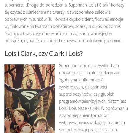
superhero, „Droga do odrodzenia. Superman. Lois i Clark” kończy
się czytać z uśmiechem na twarzy. Nawet pomimo zaledwie
poprawnych rysunków. Tu i ówdzie ciężko zidentyfikować emocje
wymalowane na twarzach bohaterów, zdarzyła się też pozornie
lewitująca ławka. Ale narzekać nie ma co, kadrowanie jest w
porządku, dynamika ruchu jest ukazywana na dobrym poziomie.
Lois i Clark, czy Clark i Lois?
Superman robi to co zwykle. Lata
dookoła Ziemii i ratuje ludzi przed
zgubnymi skutkami klęsk
żywiołowych, działalności
superzłoczyńców, czy głupich
programów telewizyjnych. Natomiast
Lois? Lois pisze książki. W porównaniu
z zapobieganiem tornadom i
wyłapywaniem spadających z mostu
samochodów jej zajęcie traci na