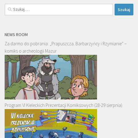
Szukaj:
NEWS ROOM
Za darmo do pobrania: „Prapuszcza. Barbarzyńcy i Rzymianie” –
komiks o archeologii Mazur
Program VI Kieleckich Prezentacji Komiksowych (28-29 sierpnia)