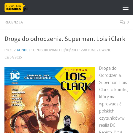
Skip to content
RECENZJA
0
Droga do odrodzenia. Superman. Lois i Clark
PRZEZ
KONDEJ
· OPUBLIKOWANO
18/08/2017
· ZAKTUALIZOWANO
02/04/2025
Droga do
Odrodzenia.
Superman. Lois i
Clark to komiks,
który ma
wprowadzić
polskich
czytelników w
realia DC
Rebirth. Tytuł