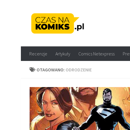
Skip to content
Recenzje komiksów M
Recenzje
Artykuły
Comics Netexpress
Pre
OTAGOWANO:
ODRODZENIE