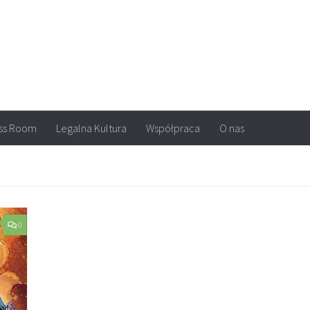
arvel, DC Comics, Image, newsy, konkursy. Wszystko o komiksach
ss Room
Legalna Kultura
Współpraca
O nas
0