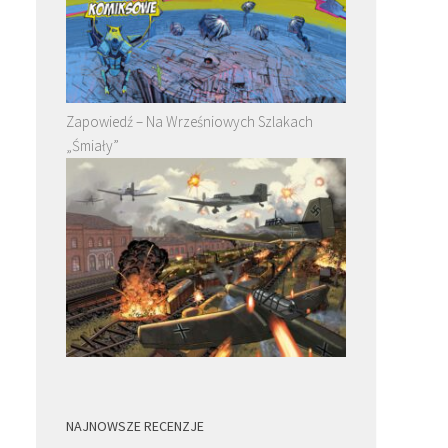
Zapowiedź – Na Wrześniowych Szlakach
„Śmiały”
NAJNOWSZE RECENZJE