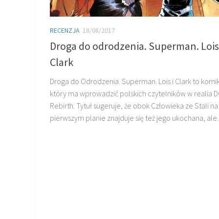
RECENZJA
18/08/2017
Droga do odrodzenia. Superman. Lois 
Clark
Droga do Odrodzenia. Superman. Lois i Clark to komik
który ma wprowadzić polskich czytelników w realia 
Rebirth. Tytuł sugeruje, że obok Człowieka ze Stali na
pierwszym planie znajduje się też jego ukochana, ale..