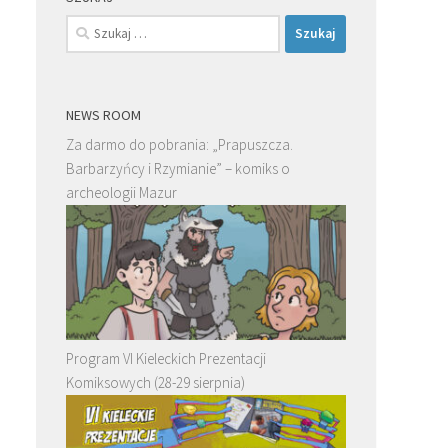
Szukaj:
NEWS ROOM
Za darmo do pobrania: „Prapuszcza.
Barbarzyńcy i Rzymianie” – komiks o
archeologii Mazur
Program VI Kieleckich Prezentacji
Komiksowych (28-29 sierpnia)