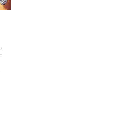
i
s,
DC
.