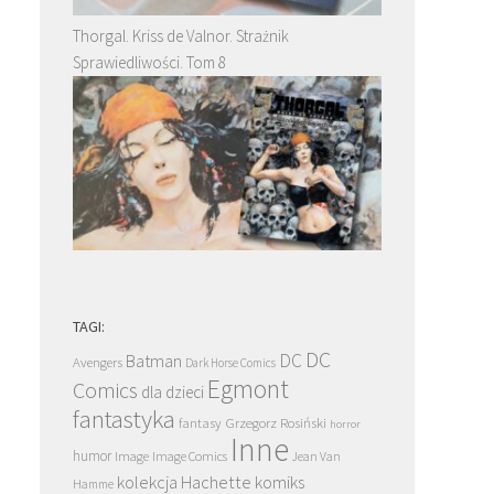
Thorgal. Kriss de Valnor. Strażnik
Sprawiedliwości. Tom 8
TAGI:
DC
DC
Batman
Avengers
Dark Horse Comics
Egmont
Comics
dla dzieci
fantastyka
Grzegorz Rosiński
fantasy
horror
Inne
humor
Image
Image Comics
Jean Van
kolekcja Hachette
komiks
Hamme