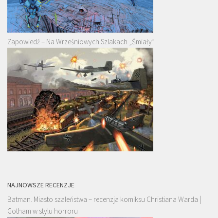
Zapowiedź – Na Wrześniowych Szlakach „Śmiały”
NAJNOWSZE RECENZJE
Batman. Miasto szaleństwa – recenzja komiksu Christiana Warda |
Gotham w stylu horroru