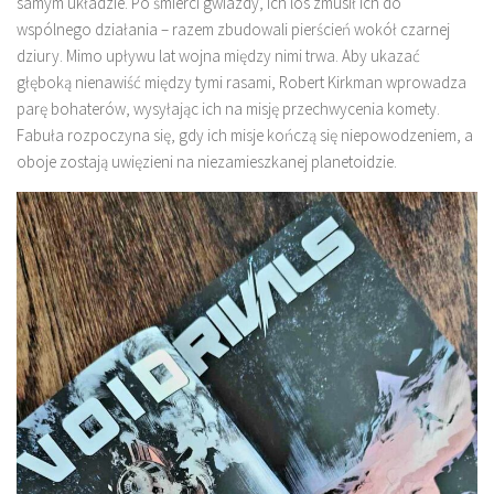
samym układzie. Po śmierci gwiazdy, ich los zmusił ich do
wspólnego działania – razem zbudowali pierścień wokół czarnej
dziury. Mimo upływu lat wojna między nimi trwa. Aby ukazać
głęboką nienawiść między tymi rasami, Robert Kirkman wprowadza
parę bohaterów, wysyłając ich na misję przechwycenia komety.
Fabuła rozpoczyna się, gdy ich misje kończą się niepowodzeniem, a
oboje zostają uwięzieni na niezamieszkanej planetoidzie.