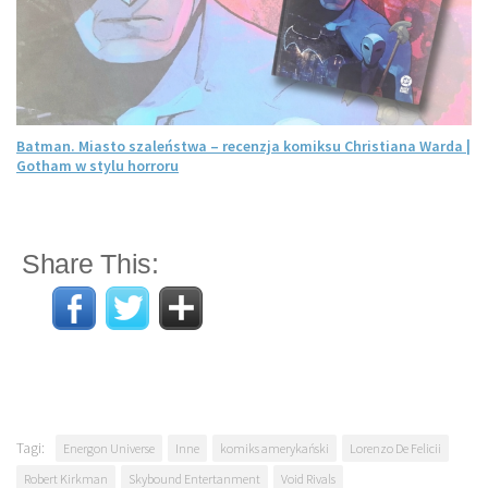
Batman. Miasto szaleństwa – recenzja komiksu Christiana Warda |
Gotham w stylu horroru
Share This:
Tagi:
Energon Universe
Inne
komiks amerykański
Lorenzo De Felicii
Robert Kirkman
Skybound Entertanment
Void Rivals