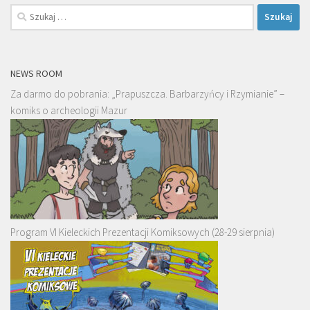
Szukaj:
NEWS ROOM
Za darmo do pobrania: „Prapuszcza. Barbarzyńcy i Rzymianie” –
komiks o archeologii Mazur
Program VI Kieleckich Prezentacji Komiksowych (28-29 sierpnia)