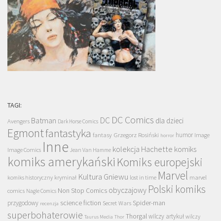
TAGI:
DC Comics
DC
Batman
dla dzieci
Avengers
Dark Horse Comics
Egmont
fantastyka
Grzegorz Rosiński
humor
fantasy
Image
horror
Inne
kolekcja Hachette
komiks
Image Comics
Jean Van Hamme
komiks amerykański
Komiks europejski
Marvel
Kultura Gniewu
komiks historyczny
kryminał
lost in time
marvel
Polski komiks
obyczajowy
Non Stop Comics
comics
Nagle Comics
science fiction
Spider-man
przygodowy
Secret Wars
recenzja
superbohaterowie
Thorgal
wilczy artykuł
wilczy
Taurus Media
Thor