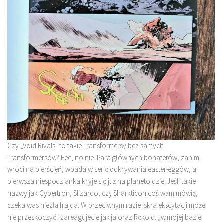
Czy „Void Rivals” to takie Transformersy bez samych
Transformersów? Eee, no nie. Para głównych bohaterów, zanim
wróci na pierścień, wpada w serię odkrywania easter-eggów, a
pierwsza niespodzianka kryje się już na planetoidzie. Jeśli takie
nazwy jak Cybertron, Slizardo, czy Sharkticon coś wam mówią,
czeka was niezła frajda. W przeciwnym razie iskra ekscytacji może
nie przeskoczyć i zareagujecie jak ja oraz Rękoid: „w mojej bazie