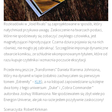
Rozkładówki w „Void Rivals” są zaprojektowane w sposób, który
natychmiast przykuwa uwagę. Zaskoczenie na twarzach postaci,
które nie spodziewały się zobaczyć zwykłego człowieka, jest
magnetyzujące i hipnotyzujące. Czarna dziura pojawia się na nich
również, nie mogło jej zabraknąć. Szczególnie imponuje dynamiczne
otwarcie komiksu, ze schludnie wkomponowanym tytułem, które od
razu kupuje czytelnika i wzmacnia poczucie ekscytacji.
Przede mną jeszcze „Transformers” Daniela Warrena Johnsona,
który ma dynamit w łapie (ostatnio zachwycałem się pierwszym
tomem „Extremity” –
KLIK
), a na listopad zapowiedziane są kolejne
dwa tomy z tego uniwersum: „Duke” i „Cobra Commander”
autorstwa Joshuy Williamsona. Nie spodziewałem się zbyt wiele po
Energon Universe, ale jak na razie jestem pozytywnie zaskoczony!
Scenarzysta: Robert Kirkman