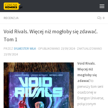
Skip to content
RECENZJA
0
Void Rivals. Więcej niż mogłoby się zdawać.
Tom 1
PRZEZ
SYLWESTER WILK
· OPUBLIKOWANO
23/09/2024
· ZAKTUALIZOWANO
23/09/2024
Void Rivals.
Więcej niż
mogłoby się
zdawać
to
pierwszy tom serii
osadzonej w
Energon Universe,
połączonym