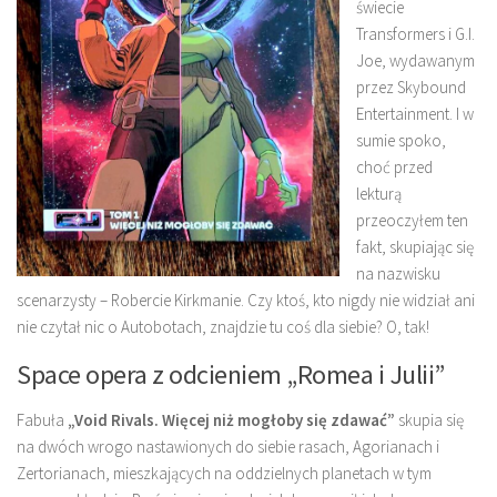
świecie
Transformers i G.I.
Joe, wydawanym
przez Skybound
Entertainment. I w
sumie spoko,
choć przed
lekturą
przeoczyłem ten
fakt, skupiając się
na nazwisku
scenarzysty – Robercie Kirkmanie. Czy ktoś, kto nigdy nie widział ani
nie czytał nic o Autobotach, znajdzie tu coś dla siebie? O, tak!
Space opera z odcieniem „Romea i Julii”
Fabuła
„Void Rivals. Więcej niż mogłoby się zdawać”
skupia się
na dwóch wrogo nastawionych do siebie rasach, Agorianach i
Zertorianach, mieszkających na oddzielnych planetach w tym