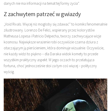
danych nie ma informacji na temat tej formy życia”.
Z zachwytem patrzeć w gwiazdy
„Void Rivals. Więcej niż mogłoby się zdawać” to komiks fenomenalnie
zilustrowany. Lorenzo De Felici, wspierany przez kolorystów
Matheusa Lopesa i Patricio Delpecha, tworzy zachwycające wizje
kosmosu. Największe wrażenie robi oczywiście czarna dziura z
otaczającym ją pierścieniem, która dominuje wizualnie. Oczywiście,
nie każdy widzi to piękno – dla Daraka widok komety to przede
wszystkim praktyczny aspekt. W jego oczach to przelatująca
fortuna, choć jednocześnie stoi za tym coś więcej – polityczny
wyścig.