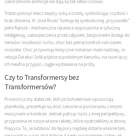
zakorzenione animozje nie dają się tak łatwo rozwiać.
Tristan położył miecz między sobą a Izoldą, symbolizując czystość i
brak zbliżenia. W „Void Rivals” funkcję tej symbolicznej „przyzwoitki”
pełni Rękoid – mechaniczna rękawica wyposażona w sztuczną
inteligencję, zabezpieczenia przed zdjęciem, bezpośredni dostęp do
nerwów i możliwość ruchu, choć bez pełnej kontroli nad ciałem
nosiciela. Choć przywołuję klasyczne romanse i mam nadzieję, że
relacja Daraka i Solili pójdzie w podobnym kierunku, na razie łączy
ich nieufna przyjaźń, ciągle wystawiana na próby.
Czy to Transformersy bez
Transformersów?
Prowizoryczny stateczek, którym bohaterowie opuszczają
planetoidę, prezentuje się dość żałośnie w porównaniu z innymi
maszynami w komiksie. Jednak patrząc na to z innej perspektywy,
przypomina mi nasze własne rakiety, które wystrzeliliśmy w stronę
Księżyca. To, że ludzkość do tej pory najdalej dotarła właśnie tam,
nie świadczy o nas zbyt dobrze. A kiedy przypomnimy sobie, jak