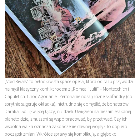
„Void Rivals” to pełnokrwista space opera, która od razu przywodzi
na myśl klasyczny konflikt rodem z „Romea i Julii” – Montecchich i
Capuletich. Choć Agorianie i Zertorianie noszą różne skafandry (co
sprytnie sugeruje okładka), nietrudno się domyślić, że bohaterów
Daraka i Solilę więcej łączy, niż dzieli. Uwięzieni na niezamieszkanej
planetoidzie, zmuszeni są współpracować, by przetrwać. Czy ich
wspólna walka oznacza zakończenie dawnej wojny? To dopiero
początek zmian. Wkrótce sprawy się komplikują, a głęboko