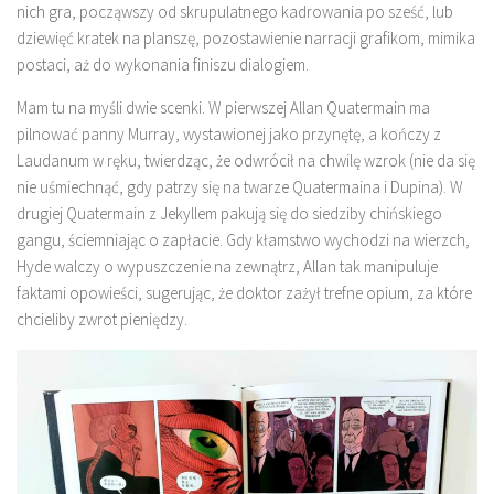
nich gra, począwszy od skrupulatnego kadrowania po sześć, lub
dziewięć kratek na planszę, pozostawienie narracji grafikom, mimika
postaci, aż do wykonania finiszu dialogiem.
Mam tu na myśli dwie scenki. W pierwszej Allan Quatermain ma
pilnować panny Murray, wystawionej jako przynętę, a kończy z
Laudanum w ręku, twierdząc, że odwrócił na chwilę wzrok (nie da się
nie uśmiechnąć, gdy patrzy się na twarze Quatermaina i Dupina). W
drugiej Quatermain z Jekyllem pakują się do siedziby chińskiego
gangu, ściemniając o zapłacie. Gdy kłamstwo wychodzi na wierzch,
Hyde walczy o wypuszczenie na zewnątrz, Allan tak manipuluje
faktami opowieści, sugerując, że doktor zażył trefne opium, za które
chcieliby zwrot pieniędzy.