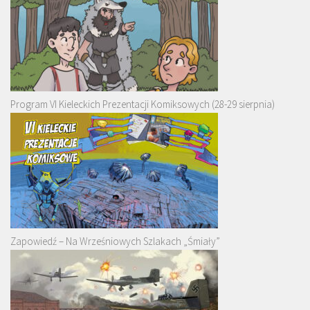
Program VI Kieleckich Prezentacji Komiksowych (28-29 sierpnia)
Zapowiedź – Na Wrześniowych Szlakach „Śmiały”