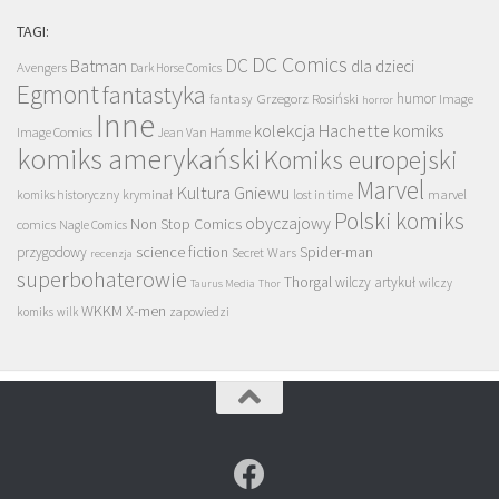
TAGI:
DC Comics
DC
Batman
dla dzieci
Avengers
Dark Horse Comics
Egmont
fantastyka
Grzegorz Rosiński
humor
fantasy
Image
horror
Inne
kolekcja Hachette
komiks
Image Comics
Jean Van Hamme
komiks amerykański
Komiks europejski
Marvel
Kultura Gniewu
komiks historyczny
kryminał
lost in time
marvel
Polski komiks
obyczajowy
Non Stop Comics
comics
Nagle Comics
science fiction
Spider-man
przygodowy
Secret Wars
recenzja
superbohaterowie
Thorgal
wilczy artykuł
wilczy
Taurus Media
Thor
WKKM
X-men
komiks
wilk
zapowiedzi