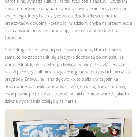
bardziej niż wymaga kultura, na taki tytuł sobie zasłużył. Czytałem
kiedyś drugi tom, baaaaaardzooooo dawno temu, pożyczony od
znajomego, który twierdził, że w zasadzie każdą serię można
przeczytać w dowolnej kolejności, wiedziony chyba na przedmieścia
krain absurdu przez niechronologiczne scenariusze Quentina
Tarantino.
Choć drugi tom omawianej serii zawiera fabułę, która broni się
sama, to po zapoznaniu się z jedynką dochodzę do wniosku, że
warto jednak tę serię czytać po kolei, a potem przeczytać jeszcze
raz. W pierwszym albumie znajdziecie genezę drużyny i ich pierwszą
przygodę. Znowu, jeśli zna się dwójkę, to trafiają w czytelnika
podsuwane co chwile zapowiedzi, tego, co się będzie dziać dalej,
choć pewnie po to, by zaciekawić, bo nikt nie mówi wprost, jakie to
dziwne wydarzenia dzieją się na Marsie.