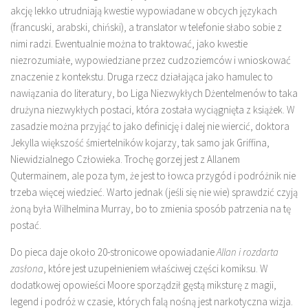
akcję lekko utrudniają kwestie wypowiadane w obcych językach
(francuski, arabski, chiński), a translator w telefonie słabo sobie z
nimi radzi. Ewentualnie można to traktować, jako kwestie
niezrozumiałe, wypowiedziane przez cudzoziemców i wnioskować
znaczenie z kontekstu. Druga rzecz działająca jako hamulec to
nawiązania do literatury, bo Liga Niezwykłych Dżentelmenów to taka
drużyna niezwykłych postaci, która została wyciągnięta z książek. W
zasadzie można przyjąć to jako definicję i dalej nie wiercić, doktora
Jekylla większość śmiertelników kojarzy, tak samo jak Griffina,
Niewidzialnego Człowieka. Trochę gorzej jest z Allanem
Qutermainem, ale poza tym, że jest to łowca przygód i podróżnik nie
trzeba więcej wiedzieć. Warto jednak (jeśli się nie wie) sprawdzić czyją
żoną była Wilhelmina Murray, bo to zmienia sposób patrzenia na tę
postać.
Do pieca daje około 20-stronicowe opowiadanie
Allan i rozdarta
zasłona
, które jest uzupełnieniem właściwej części komiksu. W
dodatkowej opowieści Moore sporządził gęstą miksturę z magii,
legend i podróż w czasie, których falą nośną jest narkotyczna wizja.