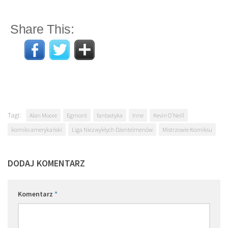
Share This:
Tagi:
Alan Moore
Egmont
fantastyka
Inne
Kevin O'Neill
komiks amerykański
Liga Niezwykłych Dżentelmenów
Mistrzowie Komiksu
DODAJ KOMENTARZ
Komentarz
*