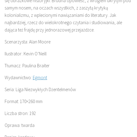
się obrazkowe historyjki. Brudna opowieść, z wrogiem ukrytym pod
samym nosem, na oczach wszystkich, z zaszytą krytyką
kolonializmu, z wplecionymi nawiązaniami do literatury. Jak
najbardziej, rzecz do wielokrotnego czytania i studiowania, ale
dająca też frajdę przy jednorazowej przejażdżce.
Scenarzysta: Alan Moore
Ilustrator: Kevin O’Neill
Tłumacz: Paulina Braiter
Wydawnictwo:
Egmont
Seria: Liga Niezwykłych Dżentelmenów
Format: 170×260 mm
Liczba stron: 192
Oprawa: twarda