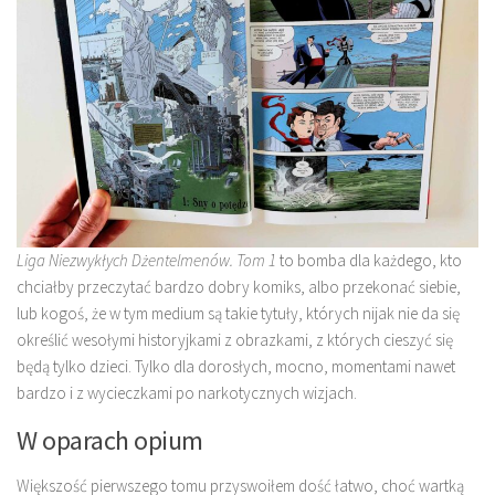
Liga Niezwykłych Dżentelmenów. Tom 1
to bomba dla każdego, kto
chciałby przeczytać bardzo dobry komiks, albo przekonać siebie,
lub kogoś, że w tym medium są takie tytuły, których nijak nie da się
określić wesołymi historyjkami z obrazkami, z których cieszyć się
będą tylko dzieci. Tylko dla dorosłych, mocno, momentami nawet
bardzo i z wycieczkami po narkotycznych wizjach.
W oparach opium
Większość pierwszego tomu przyswoiłem dość łatwo, choć wartką