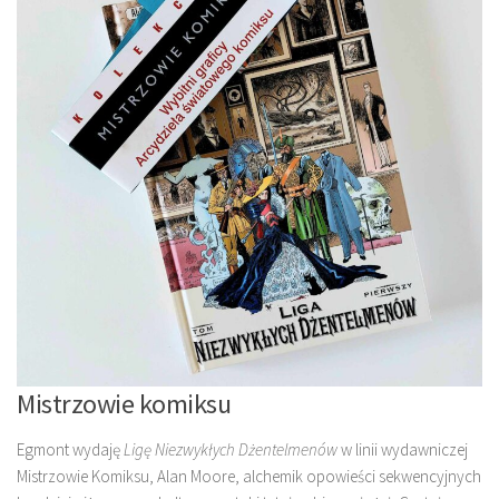
Mistrzowie komiksu
Egmont wydaję
Ligę Niezwykłych Dżentelmenów
w linii wydawniczej
Mistrzowie Komiksu, Alan Moore, alchemik opowieści sekwencyjnych