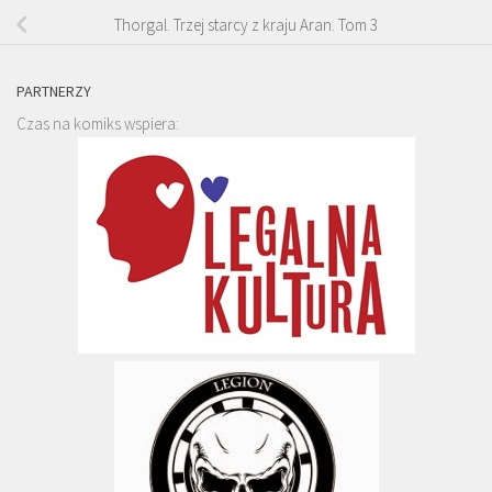
Thorgal. Trzej starcy z kraju Aran. Tom 3
PARTNERZY
Czas na komiks wspiera: