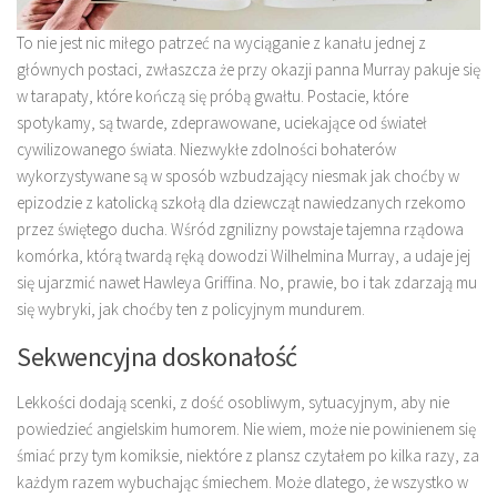
To nie jest nic miłego patrzeć na wyciąganie z kanału jednej z
głównych postaci, zwłaszcza że przy okazji panna Murray pakuje się
w tarapaty, które kończą się próbą gwałtu. Postacie, które
spotykamy, są twarde, zdeprawowane, uciekające od świateł
cywilizowanego świata. Niezwykłe zdolności bohaterów
wykorzystywane są w sposób wzbudzający niesmak jak choćby w
epizodzie z katolicką szkołą dla dziewcząt nawiedzanych rzekomo
przez świętego ducha. Wśród zgnilizny powstaje tajemna rządowa
komórka, którą twardą ręką dowodzi Wilhelmina Murray, a udaje jej
się ujarzmić nawet Hawleya Griffina. No, prawie, bo i tak zdarzają mu
się wybryki, jak choćby ten z policyjnym mundurem.
Sekwencyjna doskonałość
Lekkości dodają scenki, z dość osobliwym, sytuacyjnym, aby nie
powiedzieć angielskim humorem. Nie wiem, może nie powinienem się
śmiać przy tym komiksie, niektóre z plansz czytałem po kilka razy, za
każdym razem wybuchając śmiechem. Może dlatego, że wszystko w