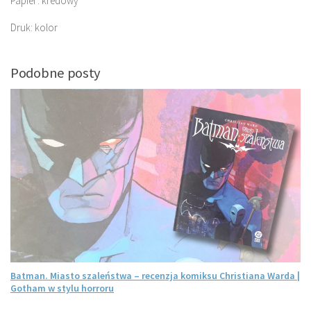
Papier: kredowy
Druk: kolor
Podobne posty
Batman. Miasto szaleństwa – recenzja komiksu Christiana Warda |
Gotham w stylu horroru