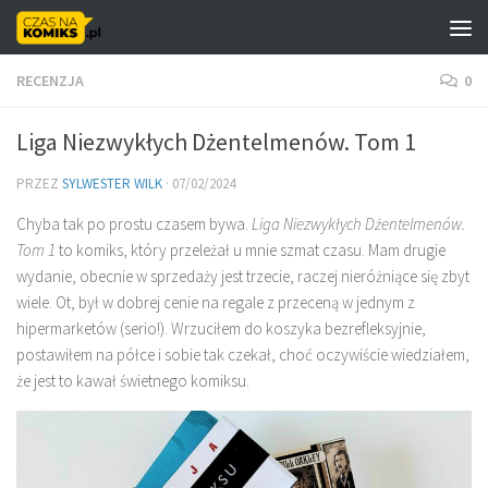
Skip to content
RECENZJA
0
Liga Niezwykłych Dżentelmenów. Tom 1
PRZEZ
SYLWESTER WILK
·
07/02/2024
Chyba tak po prostu czasem bywa.
Liga Niezwykłych Dżentelmenów.
Tom 1
to komiks, który przeleżał u mnie szmat czasu. Mam drugie
wydanie, obecnie w sprzedaży jest trzecie, raczej nieróżniące się zbyt
wiele. Ot, był w dobrej cenie na regale z przeceną w jednym z
hipermarketów (serio!). Wrzuciłem do koszyka bezrefleksyjnie,
postawiłem na półce i sobie tak czekał, choć oczywiście wiedziałem,
że jest to kawał świetnego komiksu.