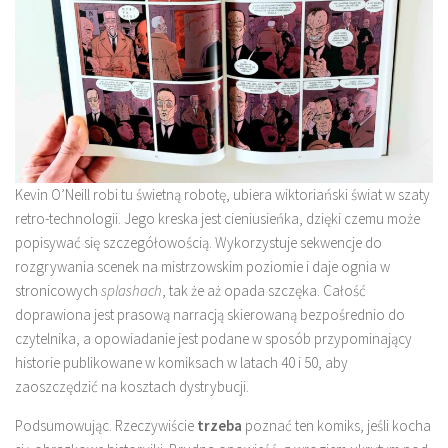
Kevin O’Neill robi tu świetną robotę, ubiera wiktoriański świat w szaty
retro-technologii. Jego kreska jest cieniusieńka, dzięki czemu może
popisywać się szczegółowością. Wykorzystuje sekwencje do
rozgrywania scenek na mistrzowskim poziomie i daje ognia w
stronicowych
splashach
, tak że aż opada szczęka. Całość
doprawiona jest prasową narracją skierowaną bezpośrednio do
czytelnika, a opowiadanie jest podane w sposób przypominający
historie publikowane w komiksach w latach 40 i 50, aby
zaoszczędzić na kosztach dystrybucji.
Podsumowując. Rzeczywiście
trzeba
poznać ten komiks, jeśli kocha