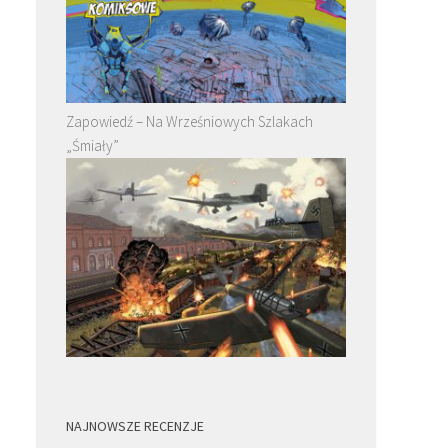
Zapowiedź – Na Wrześniowych Szlakach
„Śmiały”
NAJNOWSZE RECENZJE