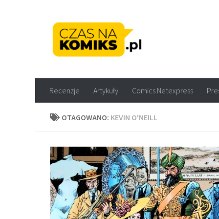
Skip to content
Recenzje komiksów M
Recenzje
Artykuły
Comics Netexpress
Pre
OTAGOWANO:
KEVIN O'NEILL