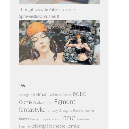
Thorgal. Kriss de Valnor. Strażnik
Sprawiedliwości. Tom 8
TAGI:
DC
DC
Batman
Avengers
Dark Horse Comics
Egmont
Comics
dla dzieci
fantastyka
Grzegorz Rosiński
fantasy
horror
Inne
humor
Image
Image Comics
Jean Van
kolekcja Hachette
komiks
Hamme