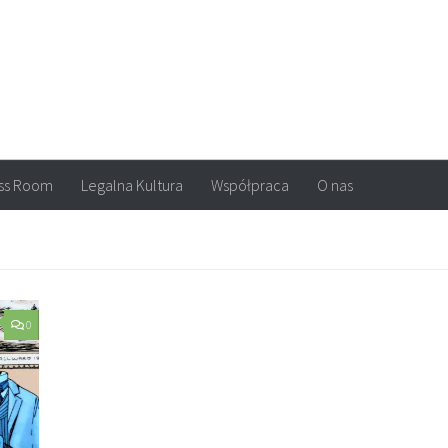
arvel, DC Comics, Image, newsy, konkursy. Wszystko o komiksach
ss Room
Legalna Kultura
Współpraca
O nas
0