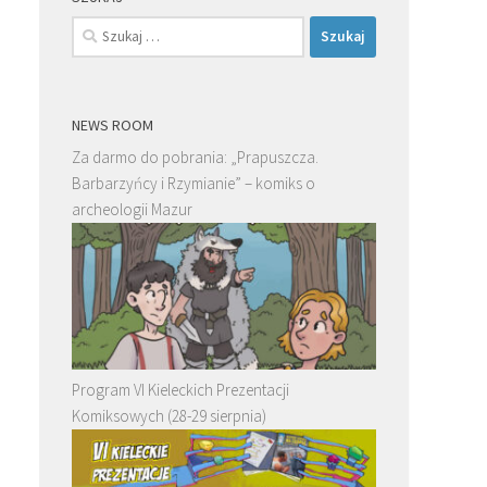
Szukaj:
NEWS ROOM
Za darmo do pobrania: „Prapuszcza.
Barbarzyńcy i Rzymianie” – komiks o
archeologii Mazur
Program VI Kieleckich Prezentacji
Komiksowych (28-29 sierpnia)