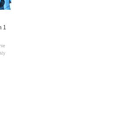
m 1
nie
aży