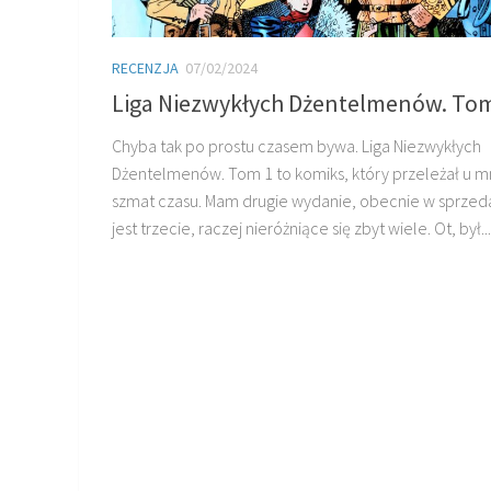
RECENZJA
07/02/2024
Liga Niezwykłych Dżentelmenów. To
Chyba tak po prostu czasem bywa. Liga Niezwykłych
Dżentelmenów. Tom 1 to komiks, który przeleżał u m
szmat czasu. Mam drugie wydanie, obecnie w sprzed
jest trzecie, raczej nieróżniące się zbyt wiele. Ot, był...