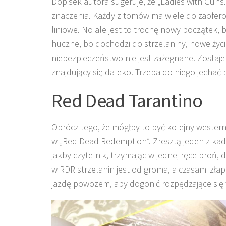
Dopisek autora sugeruje, że „Ladies with Guns.
znaczenia. Każdy z tomów ma wiele do zaofer
liniowe. No ale jest to trochę nowy początek,
huczne, bo dochodzi do strzelaniny, nowe życi
niebezpieczeństwo nie jest zażegnane. Zostaje
znajdujący się daleko. Trzeba do niego jechać 
Red Dead Tarantino
Oprócz tego, że mógłby to być kolejny western
w „Red Dead Redemption”. Zresztą jeden z kad
jakby czytelnik, trzymając w jednej ręce broń, 
w RDR strzelanin jest od groma, a czasami złap
jazdę powozem, aby dogonić rozpędzające się