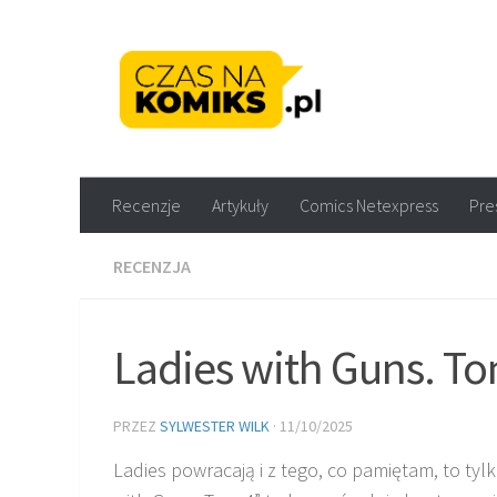
Skip to content
Recenzje komiksów M
Recenzje
Artykuły
Comics Netexpress
Pre
RECENZJA
Ladies with Guns. To
PRZEZ
SYLWESTER WILK
·
11/10/2025
Ladies powracają i z tego, co pamiętam, to tyl