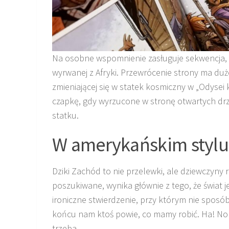
Na osobne wspomnienie zasługuje sekwencja, w 
wyrwanej z Afryki. Przewrócenie strony ma duż
zmieniającej się w statek kosmiczny w „Odyse
czapkę, gdy wyrzucone w stronę otwartych drz
statku.
W amerykańskim stylu
Dziki Zachód to nie przelewki, ale dziewczyny r
poszukiwane, wynika głównie z tego, że świat
ironiczne stwierdzenie, przy którym nie sposób
końcu nam ktoś powie, co mamy robić. Ha! No n
trzeba.