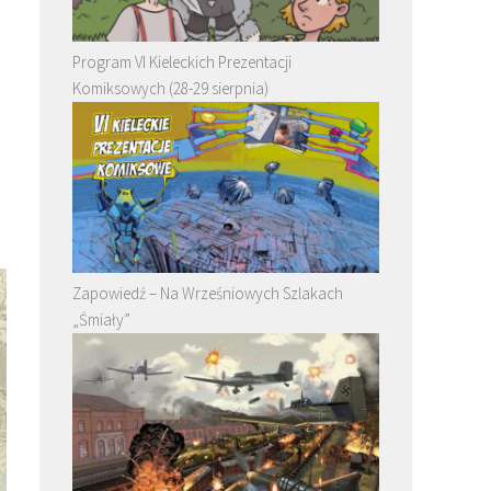
Program VI Kieleckich Prezentacji
Komiksowych (28-29 sierpnia)
Zapowiedź – Na Wrześniowych Szlakach
„Śmiały”