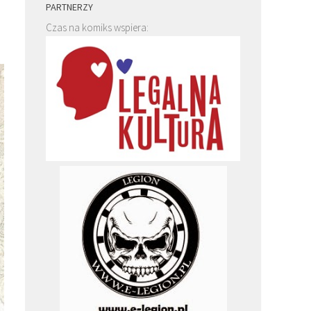
PARTNERZY
Czas na komiks wspiera: