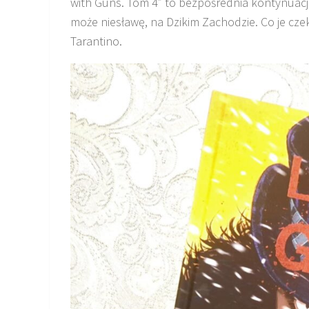
with Guns. Tom 4” to bezpośrednia kontynuacja
może niesławę, na Dzikim Zachodzie. Co je cz
Tarantino.