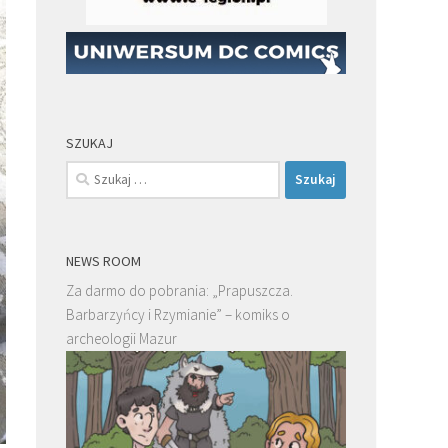
SZUKAJ
Szukaj:
NEWS ROOM
Za darmo do pobrania: „Prapuszcza.
Barbarzyńcy i Rzymianie” – komiks o
archeologii Mazur