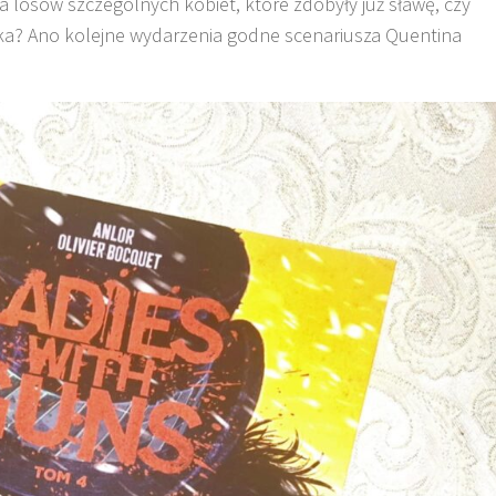
 losów szczególnych kobiet, które zdobyły już sławę, czy
eka? Ano kolejne wydarzenia godne scenariusza Quentina