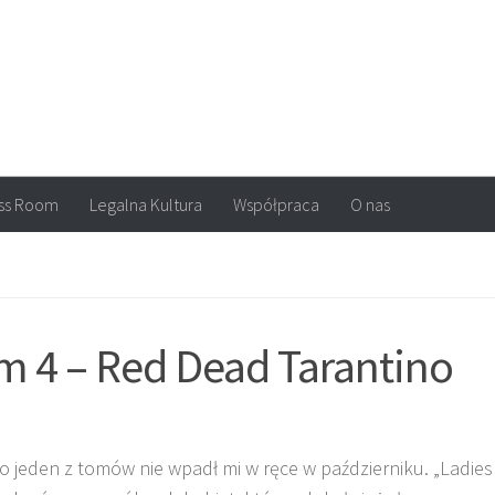
arvel, DC Comics, Image, newsy, konkursy. Wszystko o komiksach
ss Room
Legalna Kultura
Współpraca
O nas
m 4 – Red Dead Tarantino
ko jeden z tomów nie wpadł mi w ręce w październiku. „Ladies