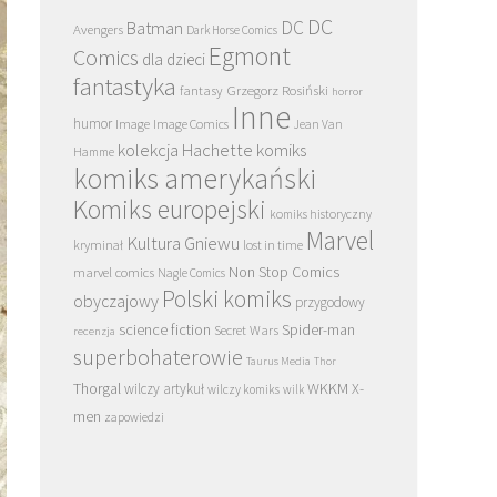
DC
DC
Batman
Avengers
Dark Horse Comics
Egmont
Comics
dla dzieci
fantastyka
Grzegorz Rosiński
fantasy
horror
Inne
humor
Image
Image Comics
Jean Van
kolekcja Hachette
komiks
Hamme
komiks amerykański
Komiks europejski
komiks historyczny
Marvel
Kultura Gniewu
kryminał
lost in time
Non Stop Comics
marvel comics
Nagle Comics
Polski komiks
obyczajowy
przygodowy
science fiction
Spider-man
Secret Wars
recenzja
superbohaterowie
Taurus Media
Thor
Thorgal
WKKM
X-
wilczy artykuł
wilczy komiks
wilk
men
zapowiedzi