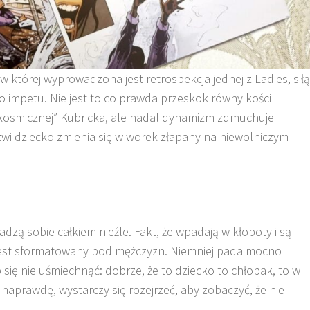
której wyprowadzona jest retrospekcja jednej z Ladies, siłą
o impetu. Nie jest to co prawda przeskok równy kości
i kosmicznej” Kubricka, ale nadal dynamizm zdmuchuje
wi dziecko zmienia się w worek złapany na niewolniczym
adzą sobie całkiem nieźle. Fakt, że wpadają w kłopoty i są
 jest sformatowany pod mężczyzn. Niemniej pada mocno
 się nie uśmiechnąć: dobrze, że to dziecko to chłopak, to w
aprawdę, wystarczy się rozejrzeć, aby zobaczyć, że nie