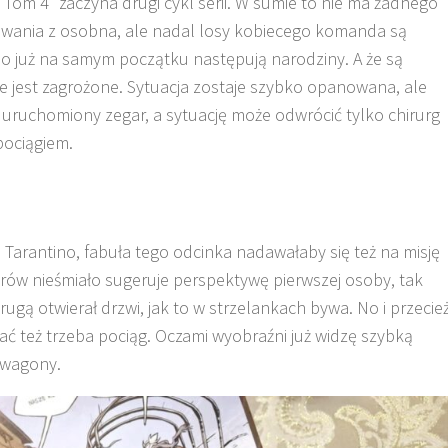
 Tom 4” zaczyna drugi cykl serii. W sumie to nie ma żadnego
owania z osobna, ale nadal losy kobiecego komanda są
 bo już na samym początku następują narodziny. A że są
e jest zagrożone. Sytuacja zostaje szybko opanowana, ale
 uruchomiony zegar, a sytuację może odwrócić tylko chirurg
pociągiem.
 Tarantino, fabuła tego odcinka nadawałaby się też na misję
rów nieśmiało sugeruje perspektywę pierwszej osoby, tak
drugą otwierał drzwi, jak to w strzelankach bywa. No i przecie
ać też trzeba pociąg. Oczami wyobraźni już widzę szybką
 wagony.