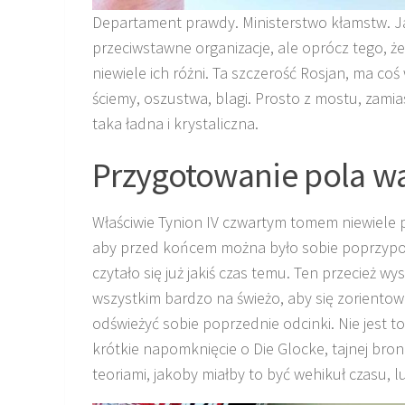
Departament prawdy. Ministerstwo kłamstw. Jak 
przeciwstawne organizacje, ale oprócz tego, ż
niewiele ich różni. Ta szczerość Rosjan, ma co
ściemy, oszustwa, blagi. Prosto z mostu, zamias
taka ładna i krystaliczna.
Przygotowanie pola wa
Właściwie Tynion IV czwartym tomem niewiele 
aby przed końcem można było sobie poprzypomi
czytało się już jakiś czas temu. Ten przecież w
wszystkim bardzo na świeżo, aby się zorient
odświeżyć sobie poprzednie odcinki. Nie jest t
krótkie napomknięcie o Die Glocke, tajnej bron
teoriami, jakoby miałby to być wehikuł czasu, l