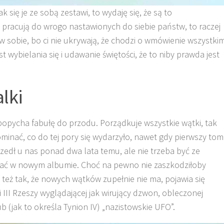
się je ze sobą zestawi, to wydaję się, że są to
e pracują do wrogo nastawionych do siebie państw, to raczej
ś w sobie, bo ci nie ukrywają, że chodzi o wmówienie wszystki
t wybielania się i udawanie świętości, że to niby prawda jest
lki
popycha fabułę do przodu. Porządkuje wszystkie wątki, tak
nać, co do tej pory się wydarzyło, nawet gdy pierwszy tom
yszedł u nas ponad dwa lata temu, ale nie trzeba być ze
ować w nowym albumie. Choć na pewno nie zaszkodziłoby
o też tak, że nowych wątków zupełnie nie ma, pojawia się
i III Rzeszy wyglądającej jak wirujący dzwon, obleczonej
ub (jak to określa Tynion IV) „nazistowskie UFO”.