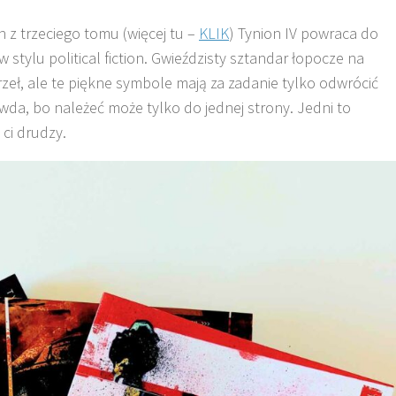
 z trzeciego tomu (więcej tu –
KLIK
) Tynion IV powraca do
w stylu political fiction. Gwieździsty sztandar łopocze na
orzeł, ale te piękne symbole mają za zadanie tylko odwrócić
da, bo należeć może tylko do jednej strony. Jedni to
ci drudzy.