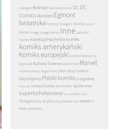
DC
DC
Batman
Avengers
Dark Horse Comics
Egmont
Comics
dla dzieci
fantastyka
Grzegorz Rosiński
fantasy
horror
Inne
humor
Image
Image Comics
Jean Van
kolekcja Hachette
komiks
Hamme
komiks amerykański
Komiks europejski
komiks historyczny
Marvel
Kultura Gniewu
kryminał
lost in time
Non Stop Comics
marvel comics
Nagle Comics
Polski komiks
obyczajowy
przygodowy
science fiction
Spider-man
Secret Wars
recenzja
superbohaterowie
Taurus Media
Thor
Thorgal
WKKM
X-
wilczy artykuł
wilczy komiks
wilk
men
zapowiedzi