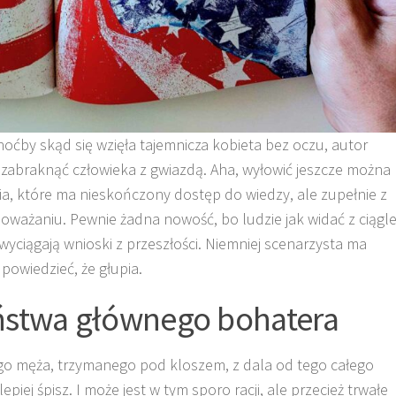
choćby skąd się wzięła tajemnicza kobieta bez oczu, autor
e zabraknąć człowieka z gwiazdą. Aha, wyłowić jeszcze można
a, które ma nieskończony dostęp do wiedzy, ale zupełnie z
poważaniu. Pewnie żadna nowość, bo ludzie jak widać z ciągl
wyciągają wnioski z przeszłości. Niemniej scenarzysta ma
 powiedzieć, że głupia.
ństwa głównego bohatera
jego męża, trzymanego pod kloszem, z dala od tego całego
piej śpisz. I może jest w tym sporo racji, ale przecież trwałe