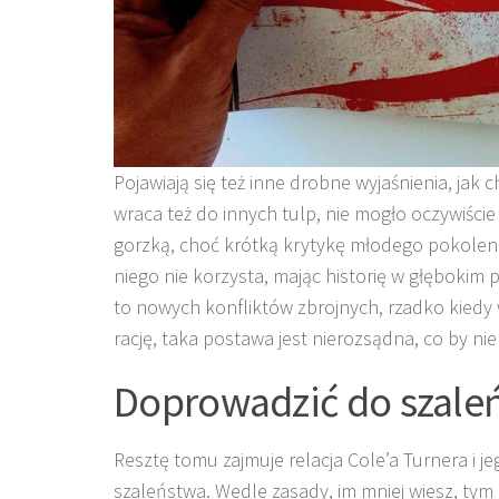
Pojawiają się też inne drobne wyjaśnienia, jak 
wraca też do innych tulp, nie mogło oczywiści
gorzką, choć krótką krytykę młodego pokoleni
niego nie korzysta, mając historię w głębokim 
to nowych konfliktów zbrojnych, rzadko kiedy 
rację, taka postawa jest nierozsądna, co by nie
Doprowadzić do szale
Resztę tomu zajmuje relacja Cole’a Turnera i 
szaleństwa. Wedle zasady, im mniej wiesz, tym le