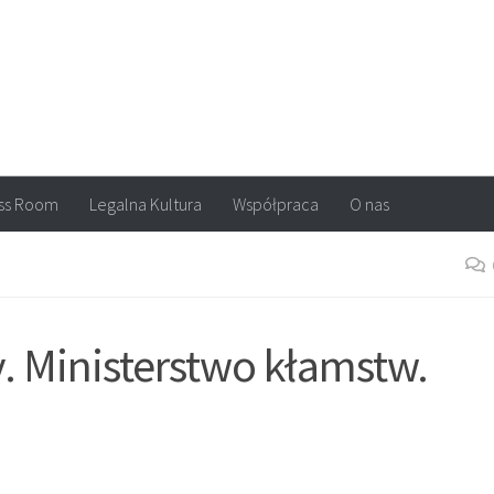
arvel, DC Comics, Image, newsy, konkursy. Wszystko o komiksach
ss Room
Legalna Kultura
Współpraca
O nas
 Ministerstwo kłamstw.