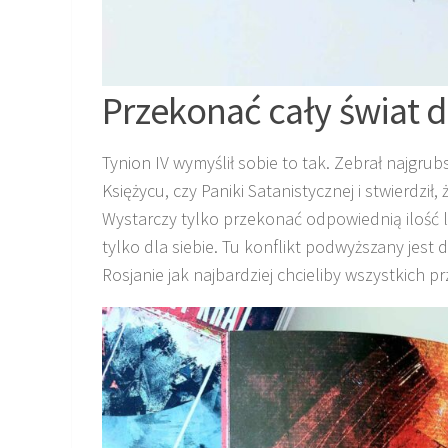
Przekonać cały świat d
Tynion IV wymyślił sobie to tak. Zebrał najgru
Księżycu, czy Paniki Satanistycznej i stwierdził
Wystarczy tylko przekonać odpowiednią ilość lu
tylko dla siebie. Tu konflikt podwyższany jes
Rosjanie jak najbardziej chcieliby wszystkich pr