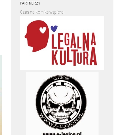
PARTNERZY
Czas na komiks wspiera: