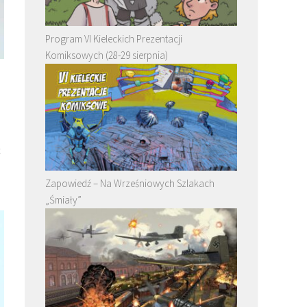
Program VI Kieleckich Prezentacji
Komiksowych (28-29 sierpnia)
ć
Zapowiedź – Na Wrześniowych Szlakach
„Śmiały”