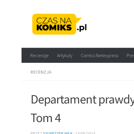
Skip to content
Recenzje komiksów M
Recenzje
Artykuły
Comics Netexpress
Pre
RECENZJA
Departament prawdy.
Tom 4
PRZEZ
SYLWESTER WILK
·
14/05/2024