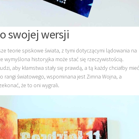
o swojej wersji
bsze teorie spiskowe świata, z tymi dotyczącymi lądowania na
, że wymyślona historyjka może stać się rzeczywistością.
dzi, aby kłamstwa stały się prawdą, a tą każdy chciałby mie
t do rangi światowego, wspominana jest Zimna Wojna, a
zekonać, że to oni wygrali.