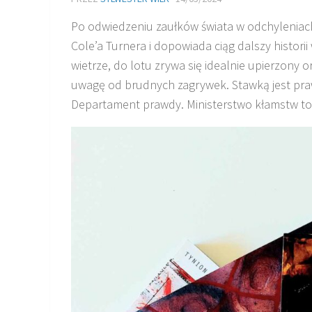
Po odwiedzeniu zaułków świata w odchyleniach
Cole’a Turnera i dopowiada ciąg dalszy historii 
wietrze, do lotu zrywa się idealnie upierzony 
uwagę od brudnych zagrywek. Stawką jest praw
Departament prawdy. Ministerstwo kłamstw to 