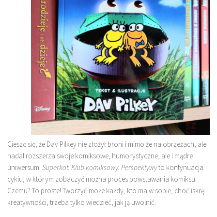
Cieszę się, że Dav Pilkey nie złożył broni i mimo że na obrzeżach, ale
nadal rozszerza swoje komiksowe, humorystyczne, ale i mądre
uniwersum.
Superkot. Klub komiksowy. Perspektywy
to kontynuacja
cyklu, w którym zobaczyć można proces powstawania komiksu.
Czemu? To proste! Tworzyć może każdy, kto ma w sobie, choć iskrę
kreatywności, trzeba tylko wiedzieć, jak ją uwolnić.