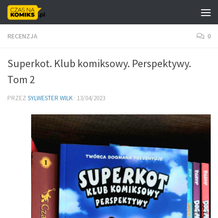
Skip to content
RECENZJA
0
Superkot. Klub komiksowy. Perspektywy.
Tom 2
PRZEZ
SYLWESTER WILK
·
13/04/2023