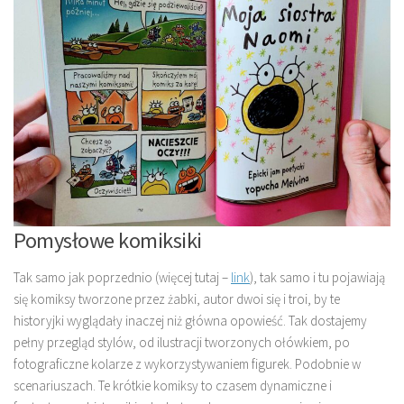
Pomysłowe komiksiki
Tak samo jak poprzednio (więcej tutaj –
link
), tak samo i tu pojawiają
się komiksy tworzone przez żabki, autor dwoi się i troi, by te
historyjki wyglądały inaczej niż główna opowieść. Tak dostajemy
pełny przegląd stylów, od ilustracji tworzonych ołówkiem, po
fotograficzne kolarze z wykorzystywaniem figurek. Podobnie w
scenariuszach. Te krótkie komiksy to czasem dynamiczne i