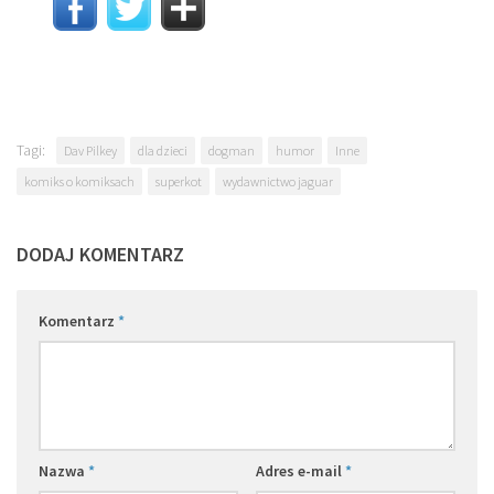
Tagi:
Dav Pilkey
dla dzieci
dogman
humor
Inne
komiks o komiksach
superkot
wydawnictwo jaguar
DODAJ KOMENTARZ
Komentarz
*
Nazwa
*
Adres e-mail
*