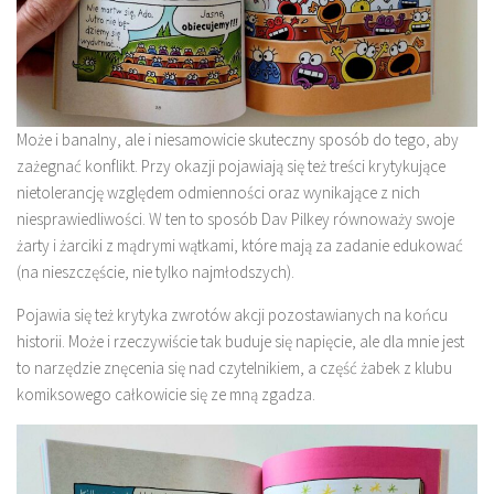
Może i banalny, ale i niesamowicie skuteczny sposób do tego, aby
zażegnać konflikt. Przy okazji pojawiają się też treści krytykujące
nietolerancję względem odmienności oraz wynikające z nich
niesprawiedliwości. W ten to sposób Dav Pilkey równoważy swoje
żarty i żarciki z mądrymi wątkami, które mają za zadanie edukować
(na nieszczęście, nie tylko najmłodszych).
Pojawia się też krytyka zwrotów akcji pozostawianych na końcu
historii. Może i rzeczywiście tak buduje się napięcie, ale dla mnie jest
to narzędzie znęcenia się nad czytelnikiem, a część żabek z klubu
komiksowego całkowicie się ze mną zgadza.