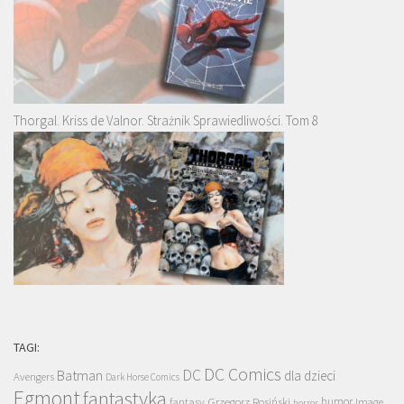
Thorgal. Kriss de Valnor. Strażnik Sprawiedliwości. Tom 8
TAGI:
DC Comics
DC
Batman
dla dzieci
Avengers
Dark Horse Comics
Egmont
fantastyka
Grzegorz Rosiński
humor
fantasy
Image
horror