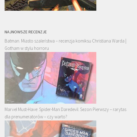
NAJNOWSZE RECENZJE
Batman. Miasto szaleństwa – recenzja komiksu Christiana Warda |
Gotham w stylu horroru
Marvel Must-Have: Spider-Man Daredevil. Sezon Pierwszy – rarytas
dla prenumeratorów – czy warto?