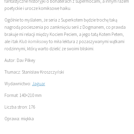
fantastyczne historyjki o bohaterach z supermocami, a innym razem
poetyckie i urocze komiksowe haiku.
Ogólnie to myślałem, że seria z Superkotem będzie trochę taką
nagrodą pocieszenia po zamknięciu serii z Dogmanem, co prawda
brakuje mi relacji między Kociem Peciem, a jego tatą Kotem Petem,
ale i tak
Klub komiksowy
to miła lektura z pozaszywanymi wątkami
rodzinnymi, którą warto dzielić ze swoimi bliskimi.
Autor: Dav Pilkey
Tłumacz: Stanisław Kroszczyński
Wydawnictwo:
Jaguar
Format: 140×210 mm
Liczba stron: 176
Oprawa: miękka