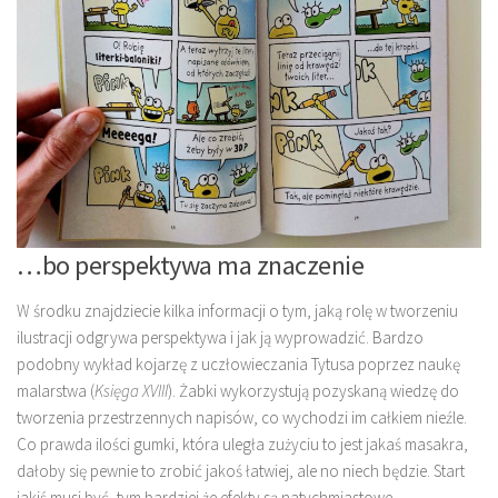
…bo perspektywa ma znaczenie
W środku znajdziecie kilka informacji o tym, jaką rolę w tworzeniu
ilustracji odgrywa perspektywa i jak ją wyprowadzić. Bardzo
podobny wykład kojarzę z uczłowieczania Tytusa poprzez naukę
malarstwa (
Księga XVIII
). Żabki wykorzystują pozyskaną wiedzę do
tworzenia przestrzennych napisów, co wychodzi im całkiem nieźle.
Co prawda ilości gumki, która uległa zużyciu to jest jakaś masakra,
dałoby się pewnie to zrobić jakoś łatwiej, ale no niech będzie. Start
jakiś musi być, tym bardziej że efekty są natychmiastowe.