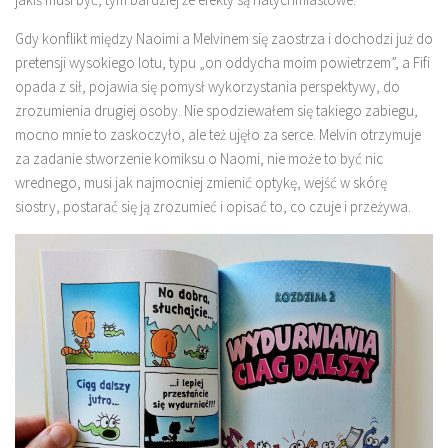
Gdy konflikt między Naoimi a Melvinem się zaostrza i dochodzi już do
pretensji wysokiego lotu, typu „on oddycha moim powietrzem”, a Fifi
opada z sił, pojawia się pomysł wykorzystania perspektywy, do
zrozumienia drugiej osoby. Nie spodziewałem się takiego zabiegu,
mocno mnie to zaskoczyło, ale też ujęło za serce. Melvin otrzymuje
za zadanie stworzenie komiksu o Naomi, nie może to być nic
wrednego, musi jak najmocniej zmienić optykę, wejść w skórę
siostry, postarać się ją zrozumieć i opisać to, co czuje i przeżywa.