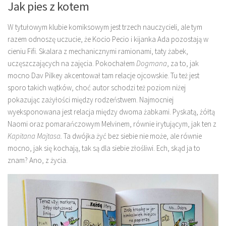
Jak pies z kotem
W tytułowym klubie komiksowym jest trzech nauczycieli, ale tym
razem odnoszę uczucie, że Kocio Pecio i kijanka Ada pozostają w
cieniu Fifi. Skalara z mechanicznymi ramionami, taty żabek,
uczęszczających na zajęcia. Pokochałem
Dogmana
, za to, jak
mocno Dav Pilkey akcentował tam relacje ojcowskie. Tu też jest
sporo takich wątków, choć autor schodzi też poziom niżej
pokazując zażyłości między rodzeństwem. Najmocniej
wyeksponowana jest relacja między dwoma żabkami. Pyskatą, żółtą
Naomi oraz pomarańczowym Melvinem, równie irytującym, jak ten z
Kapitana Majtasa.
Ta dwójka żyć bez siebie nie może, ale równie
mocno, jak się kochają, tak są dla siebie złośliwi. Ech, skąd ja to
znam? Ano, z życia.