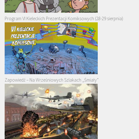
Program VI Kieleckich Prezentacji Komiksowych (28-29 sierpnia)
Zapowiedź – Na Wrześniowych Szlakach „Śmiały”