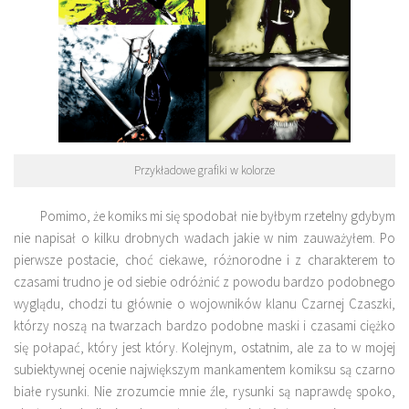
Przykładowe grafiki w kolorze
Pomimo, że komiks mi się spodobał nie byłbym rzetelny gdybym
nie napisał o kilku drobnych wadach jakie w nim zauważyłem. Po
pierwsze postacie, choć ciekawe, różnorodne i z charakterem to
czasami trudno je od siebie odróżnić z powodu bardzo podobnego
wyglądu, chodzi tu głównie o wojowników klanu Czarnej Czaszki,
którzy noszą na twarzach bardzo podobne maski i czasami ciężko
się połapać, który jest który. Kolejnym, ostatnim, ale za to w mojej
subiektywnej ocenie największym mankamentem komiksu są czarno
białe rysunki. Nie zrozumcie mnie źle, rysunki są naprawdę spoko,