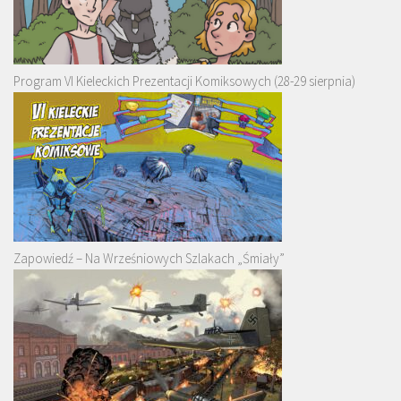
Program VI Kieleckich Prezentacji Komiksowych (28-29 sierpnia)
Zapowiedź – Na Wrześniowych Szlakach „Śmiały”