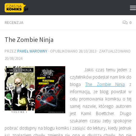
Skip to content
RECENZJA
0
The Zombie Ninja
PRZEZ
PAWEŁ WAROWNY
· OPUBLIKOWANO
28/10/2013
· ZAKTUALIZOWANO
20/08/2024
Jakiś czas temu jeden z
czytelników podesłał nam link do
bloga
The Zombie Ninja
z
informacją, że blog powstał w
celu promowania komiksu o tej
samej nazwie, którego autorem
jest Kamil Boettcher. Długo
szukałem czasu żeby spokojnie
pobrać dostępny na blogu komiks i zasiąść do lektury, kiedy jednak
już znalazłem chwilę zmieniła się ona w dłuższą chwilę, bo nie