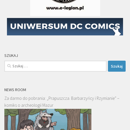
SZUKAJ
Szukaj:
NEWS ROOM
Za darmo do pobrania: „Prapuszcza. Barbarzyńcy i Rzymianie” –
komiks o archeologii Mazur