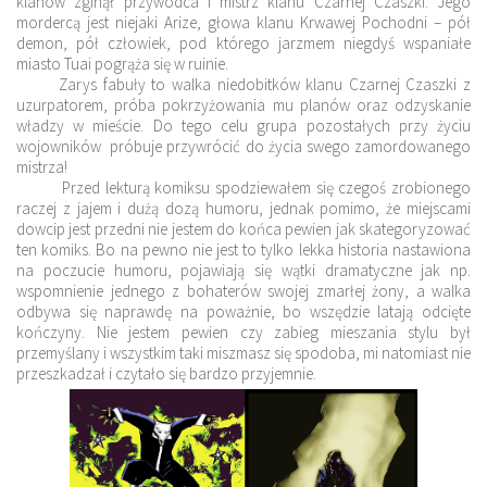
klanów zginął przywódca i mistrz klanu Czarnej Czaszki. Jego
mordercą jest niejaki Arize, głowa klanu Krwawej Pochodni – pół
demon, pół człowiek, pod którego jarzmem niegdyś wspaniałe
miasto Tuai pogrąża się w ruinie.
Zarys fabuły to walka niedobitków klanu Czarnej Czaszki z
uzurpatorem, próba pokrzyżowania mu planów oraz odzyskanie
władzy w mieście. Do tego celu grupa pozostałych przy życiu
wojowników próbuje przywrócić do życia swego zamordowanego
mistrza!
Przed lekturą komiksu spodziewałem się czegoś zrobionego
raczej z jajem i dużą dozą humoru, jednak pomimo, że miejscami
dowcip jest przedni nie jestem do końca pewien jak skategoryzować
ten komiks. Bo na pewno nie jest to tylko lekka historia nastawiona
na poczucie humoru, pojawiają się wątki dramatyczne jak np.
wspomnienie jednego z bohaterów swojej zmarłej żony, a walka
odbywa się naprawdę na poważnie, bo wszędzie latają odcięte
kończyny. Nie jestem pewien czy zabieg mieszania stylu był
przemyślany i wszystkim taki miszmasz się spodoba, mi natomiast nie
przeszkadzał i czytało się bardzo przyjemnie.