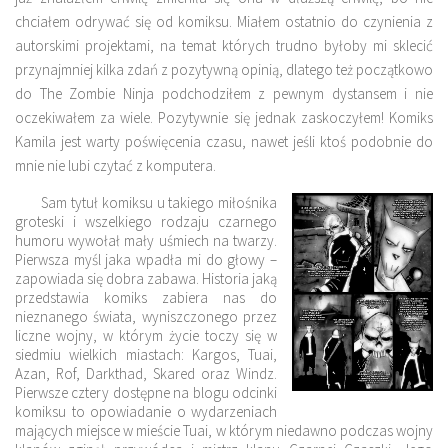
chciałem odrywać się od komiksu. Miałem ostatnio do czynienia z
autorskimi projektami, na temat których trudno byłoby mi sklecić
przynajmniej kilka zdań z pozytywną opinią, dlatego też początkowo
do The Zombie Ninja podchodziłem z pewnym dystansem i nie
oczekiwałem za wiele. Pozytywnie się jednak zaskoczyłem! Komiks
Kamila jest warty poświęcenia czasu, nawet jeśli ktoś podobnie do
mnie nie lubi czytać z komputera.
Sam tytuł komiksu u takiego miłośnika
groteski i wszelkiego rodzaju czarnego
humoru wywołał mały uśmiech na twarzy.
Pierwsza myśl jaka wpadła mi do głowy –
zapowiada się dobra zabawa.
Historia jaką
przedstawia komiks zabiera nas do
nieznanego świata, wyniszczonego przez
liczne wojny, w którym życie toczy się w
siedmiu wielkich miastach: Kargos, Tuai,
Azan, Rof, Darkthad, Skared oraz Windz.
Pierwsze cztery dostępne na blogu odcinki
komiksu to opowiadanie o wydarzeniach
mających miejsce w mieście Tuai, w którym niedawno podczas wojny