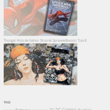
Thorgal. Kriss de Valnor. Strażnik Sprawiedliwości. Tom 8
TAGI:
DC Comics
DC
Batman
dla dzieci
Avengers