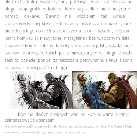
ale trochę boli niewykorzystany potencjał. Autor zamieszcza na
blogu swoje grafiki w kolorze, które są jak dla mnie klimatyczne i
bardzo ciekawe. Dawno nie widziałem tak świeżej i
charakterystycznej kreski, jednak w komiksie czarno białe rysunki
nie oddają tego co można zobaczyć na stronie. Szkoda, miejscami
kadry komiksu są niewyraźne, nieczytelne i bez widocznych detali.
Naprawdę komiks robiłby dużo lepsze wrażenie gdyby składał się z
kadrów kolorowych, takich jak zamieszczonych na blogu. Zresztą
sami to oceńcie, poniżej zamieszczam porównanie, z lewej kadr z
komiksu, z prawej grafika z bloga.
Pomimo dwóch drobnych wad po komiks warto sięgnąć i
zainteresować się tematem.
W tekście użyto grafik autorstwa Kamila Boettchera pochodzących z komiksu The Zombie Ninja
oraz strony internetowej
http://thezombieninja.blogspot.com