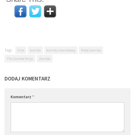
Tagi:
Inne
komiks
komiks internetowy
Polski komiks
The Zombie Ninja
Zombie
DODAJ KOMENTARZ
Komentarz
*