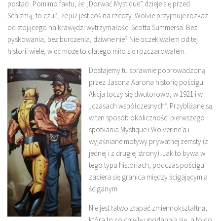
postaci. Pomimo faktu, że „Dorwać Mystique” dzieje się przed
Schizmą, to czuć, że już jest coś na rzeczy. Wolvie przyjmuje rozkaz
od stojącego na krawędzi wytrzymałości Scotta Summersa. Bez
pyskowania, bez burczenia, dziwne nie? Nie oczekiwałem od tej
historii wiele, więc może to dlatego miło się rozczarowałem.
Dostajemy tu sprawnie poprowadzoną
przez Jasona Aarona historię pościgu.
Akcja toczy się dwutorowo, w 1921 i w
„czasach współczesnych”. Przybliżane są
w ten sposób okoliczności pierwszego
spotkania Mystique i Wolverine’a i
wyjaśniane motywy prywatnej zemsty (z
jednej i z drugiej strony). Jak to bywa w
tego typu historiach, podczas pościgu
zaciera się granica między ścigającym a
ściganym.
Nie jest łatwo złapać zmiennokształtną,
która to co chwilę upodabnia się, a to do