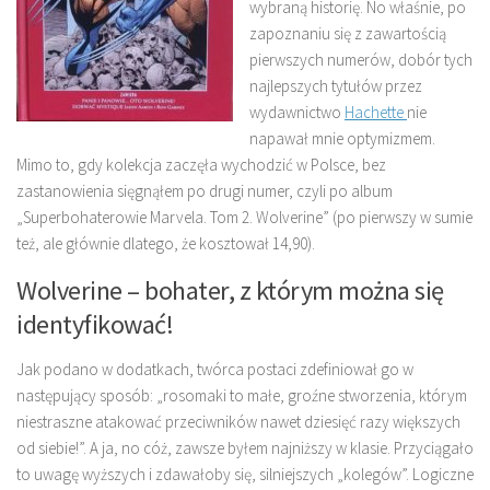
wybraną historię. No właśnie, po
zapoznaniu się z zawartością
pierwszych numerów, dobór tych
najlepszych tytułów przez
wydawnictwo
Hachette
nie
napawał mnie optymizmem.
Mimo to, gdy kolekcja zaczęła wychodzić w Polsce, bez
zastanowienia sięgnąłem po drugi numer, czyli po album
„Superbohaterowie Marvela. Tom 2. Wolverine” (po pierwszy w sumie
też, ale głównie dlatego, że kosztował 14,90).
Wolverine – bohater, z którym można się
identyfikować!
Jak podano w dodatkach, twórca postaci zdefiniował go w
następujący sposób: „rosomaki to małe, groźne stworzenia, którym
niestraszne atakować przeciwników nawet dziesięć razy większych
od siebie!”. A ja, no cóż, zawsze byłem najniższy w klasie. Przyciągało
to uwagę wyższych i zdawałoby się, silniejszych „kolegów”. Logiczne