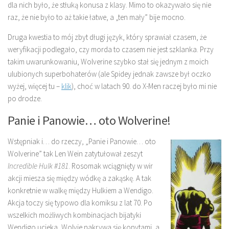
dla nich było, że stłuką konusa z klasy. Mimo to okazywało się nie
raz, że nie było to aż takie łatwe, a „ten mały” bije mocno.
Druga kwestia to mój zbyt długi język, który sprawiał czasem, że
weryfikacji podlegało, czy morda to czasem nie jest szklanka. Przy
takim uwarunkowaniu, Wolverine szybko stał się jednym z moich
ulubionych superbohaterów (ale Spidey jednak zawsze był oczko
wyżej, więcej tu –
klik
), choć w latach 90. do X-Men raczej było mi nie
po drodze.
Panie i Panowie… oto Wolverine!
Wstępniak i… do rzeczy, „Panie i Panowie… oto
Wolverine” tak Len Wein zatytułował zeszyt
Incredible Hulk #181
. Rosomak wciągnięty w wir
akcji miesza się między wódkę a zakąskę. A tak
konkretnie w walkę między Hulkiem a Wendigo.
Akcja toczy się typowo dla komiksu z lat 70. Po
wszelkich możliwych kombinacjach bijatyki
Wendigo ucieka, Wolvie nakrywa się kopytami, a