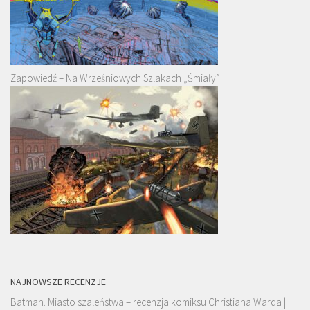
Zapowiedź – Na Wrześniowych Szlakach „Śmiały”
NAJNOWSZE RECENZJE
Batman. Miasto szaleństwa – recenzja komiksu Christiana Warda |