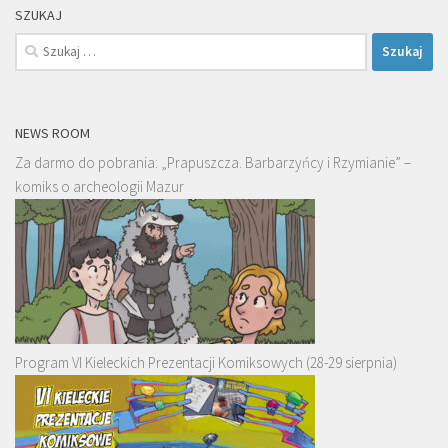
SZUKAJ
Szukaj:
NEWS ROOM
Za darmo do pobrania: „Prapuszcza. Barbarzyńcy i Rzymianie” –
komiks o archeologii Mazur
Program VI Kieleckich Prezentacji Komiksowych (28-29 sierpnia)