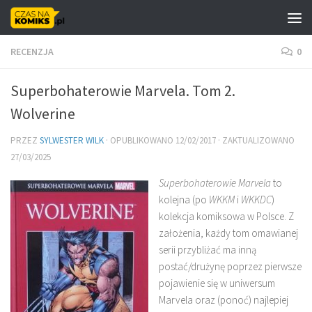
Skip to content
RECENZJA
0
Superbohaterowie Marvela. Tom 2.
Wolverine
PRZEZ
SYLWESTER WILK
· OPUBLIKOWANO
12/02/2017
· ZAKTUALIZOWANO
27/03/2025
Superbohaterowie Marvela
to
kolejna (po
WKKM
i
WKKDC
)
kolekcja komiksowa w Polsce. Z
założenia, każdy tom omawianej
serii przybliżać ma inną
postać/drużynę poprzez pierwsze
pojawienie się w uniwersum
Marvela oraz (ponoć) najlepiej