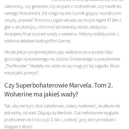
zakonnicy, czy generała, czy do pani z rozkładówki, czy nawet do
samego Wolverine’a. Od czego się ma czynnik gojący i wyostrzone
zmysły, prawda? W końcu Logan wkrada się niczym Agent 47 (ten z
gier o skrytobójcy,
Hitmanie
) do twierdzy nie do zdobycia i…
dostajemy finał żywcem wzięty z westernu. Historię realistycznie i z
wieloma detalami ilustruje Ron Garney.
Ukryte jest przynajmniej jedno jajo wielkanocne w postaci listu
gończego wystawionego na Jasona Gorlewskiego o pseudonimie
„The Monster”. Niestety nie udało mi się rozgryźć tej zagadki. Może
macie jakiś pomysł?
Czy Superbohaterowie Marvela. Tom 2.
Wolverine ma jakieś wady?
Tak, aby nie było zbyt cukierkowo, należy nadmienić, że album nie
jest wolny od wad. Zdążają się literówki. Ciut niefortunnie wygląda
przełożenie vol.3 na część 3. No i „czeknij”, przy którym klękam i
błagam o litość!