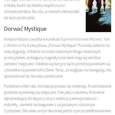
w Hulku budzi się iskierka współczucia i
człowieczeństwa. No cóż, w ramach ciekawostki
da się to przeczytać.
Dorwać Mystique
Kolejna historia zawarta w komiksie
Superbohaterowie Marvela. Tom
2. Wolverine
to 4-zeszytowa „Dorwać Mystique”. Pozwolę sobie tu na
małą dygresję. Ostatnio na moim ulubionym blogu naukowym
przeczytałem, że bieguny magnetyczne ziemi mają się wkrótce
zamienić miejscami. Ostatnio wydarzyło się to przed pojawieniem się
człowieka na powierzchni Ziemi. Teraz, ze względu na nawigację, ma
spowodować to nie lada zamieszanie.
Podobnie w Marvelu, koncepcje postaci się zmieniają. Przeciwstawne
postacie wymieniają się miejscami. I tak jakiś czas temu Wolverine
reprezentujący do tej pory wręcz zwierzęcą emocjonalność i
instynkty, zamienił się biegunem z racjonalnym i ułożonym
Cyclopsem. Dla wielu (w tym dla mnie) jest to złym przedefiniowaniem