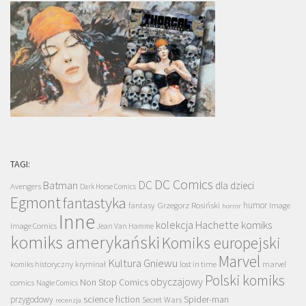
TAGI:
DC Comics
DC
Batman
dla dzieci
Avengers
Dark Horse Comics
Egmont
fantastyka
Grzegorz Rosiński
humor
fantasy
Image
horror
Inne
kolekcja Hachette
komiks
Image Comics
Jean Van Hamme
komiks amerykański
Komiks europejski
Marvel
Kultura Gniewu
komiks historyczny
kryminał
lost in time
marvel
Polski komiks
obyczajowy
Non Stop Comics
comics
Nagle Comics
science fiction
Spider-man
przygodowy
Secret Wars
recenzja