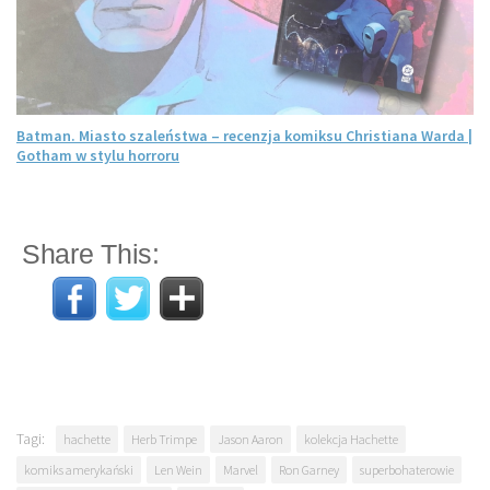
Batman. Miasto szaleństwa – recenzja komiksu Christiana Warda |
Gotham w stylu horroru
Share This:
Tagi:
hachette
Herb Trimpe
Jason Aaron
kolekcja Hachette
komiks amerykański
Len Wein
Marvel
Ron Garney
superbohaterowie