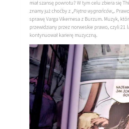
miał szansę powrotu? W tym celu zbiera się Thi
znamy już choćby z „
Piętna wygnańców
„. Prawo
sprawę Varga Vikernesa z Burzum. Muzyk, któr
przewidziany przez norweskie prawo, czyli 21 l
kontynuował karierę muzyczną.