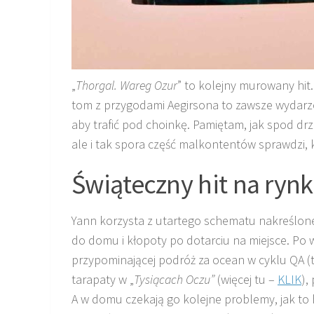
„
Thorgal. Wareg
Ozur
” to kolejny murowany hit
tom z przygodami Aegirsona to zawsze wydarz
aby trafić pod choinkę. Pamiętam, jak spod d
ale i tak spora część malkontentów sprawdzi, 
Świąteczny hit na ry
Yann korzysta z utartego schematu nakreślon
do domu i kłopoty po dotarciu na miejsce. Po 
przypominającej podróż za ocean w cyklu QA 
tarapaty w „
Tysiącach Oczu”
(więcej tu –
KLIK
),
A w domu czekają go kolejne problemy, jak to