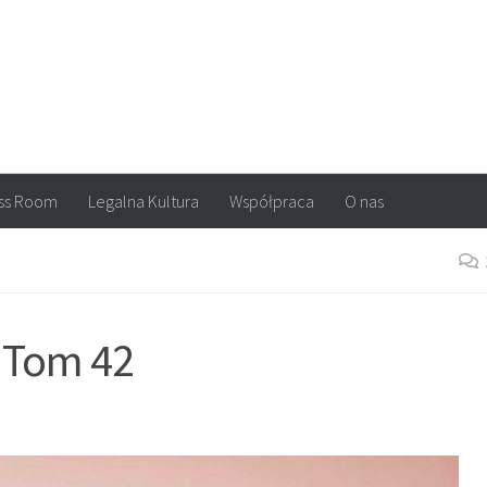
arvel, DC Comics, Image, newsy, konkursy. Wszystko o komiksach
ss Room
Legalna Kultura
Współpraca
O nas
. Tom 42