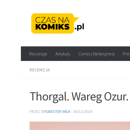
Skip to content
Recenzje komiksów M
Recenzje
Artykuły
Comics Netexpress
Pre
RECENZJA
Thorgal. Wareg Ozur
PRZEZ
SYLWESTER WILK
·
04/12/2024