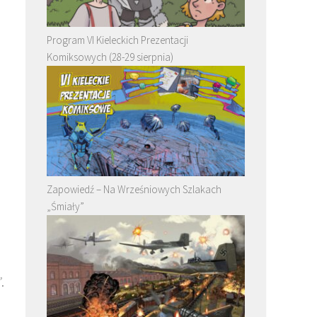
Program VI Kieleckich Prezentacji
Komiksowych (28-29 sierpnia)
Zapowiedź – Na Wrześniowych Szlakach
„Śmiały”
”
.