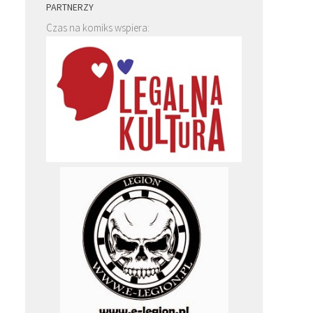
PARTNERZY
Czas na komiks wspiera: