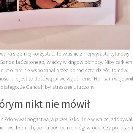
aha się z niej korzystać. To właśnie z niej wyrasta tytułowy
 Gandalfa Szalonego, władcy wikingów północy. Niby całkiem
 nikt o nim nie wspominał przez ponad czterdzieści tomów.
ci, ale jest to dość wątpliwe wyjaśnienie. No i sam wojowni
dlatego, że Gandalf był strasznie utuczony.
tórym nikt nie mówił
a? Zdobywał bogactwa, a jakże! Szkolił się w walce, zdobywał
iach wschodnich, bo na północ nie mógł wrócić. Czy po latach