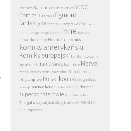
DC
DC
Batman
Avengers
Dark Horse Comics
Egmont
Comics
dla dzieci
fantastyka
Grzegorz Rosiński
fantasy
horror
Inne
humor
Image
Image Comics
Jean Van
kolekcja Hachette
komiks
Hamme
komiks amerykański
Komiks europejski
komiks historyczny
Marvel
Kultura Gniewu
kryminał
lost in time
Non Stop Comics
marvel comics
Nagle Comics
k
Polski komiks
obyczajowy
przygodowy
science fiction
Spider-man
Secret Wars
recenzja
superbohaterowie
Taurus Media
Thor
Thorgal
WKKM
X-
wilczy artykuł
wilczy komiks
wilk
men
zapowiedzi