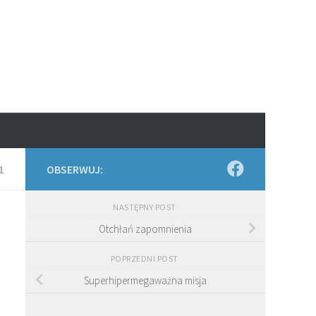
1
OBSERWUJ:
NASTĘPNY POST
Otchłań zapomnienia
POPRZEDNI POST
Superhipermegaważna misja