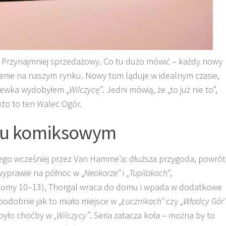
. Przynajmniej sprzedażowy. Co tu dużo mówić – każdy nowy
enie na naszym rynku. Nowy tom ląduje w idealnym czasie,
rzewka wydobyłem „
Wilczycę”
. Jedni mówią, że „to już nie to”,
kto to ten Walec Ogór.
nku komiksowym
ego wcześniej przez Van Hamme’a: dłuższa przygoda, powrót
wyprawie na północ w „
Neokorze”
i „
Tupilakach”
,
(tomy 10–13), Thorgal wraca do domu i wpada w dodatkowe
 podobnie jak to miało miejsce w „
Łucznikach”
czy „
Władcy Gór
 było choćby w
„Wilczycy”
. Seria zatacza koła – można by to