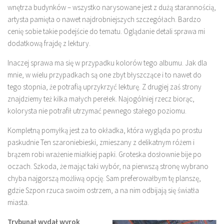
wnętrza budynków – wszystko narysowane jest z dużą starannością,
artysta pamięta o nawet najdrobniejszych szczegółach. Bardzo
cenię sobie takie podejście do tematu. Oglądanie detali sprawa mi
dodatkową frajdę z lektury.
Inaczej sprawa ma się w przypadku kolorów tego albumu. Jak dla
mnie, w wielu przypadkach są one zbyt błyszczące i to nawet do
tego stopnia, że potrafią uprzykrzyć lekturę. Z drugiej zaś strony
znajdziemy też kilka małych perełek. Najogólniej rzecz biorąc,
kolorysta nie potrafił utrzymać pewnego stałego poziomu.
Kompletną pomyłką jest za to okładka, która wygląda po prostu
paskudnie Ten szaroniebieski, zmieszany z delikatnym różem i
brązem robi wrażenie miałkiej papki. Groteska dosłownie bije po
oczach. Szkoda, że mając taki wybór, na pierwszą stronę wybrano
chyba najgorszą możliwą opcję. Sam preferowałbym tę planszę,
gdzie Szpon rzuca swoim ostrzem, a na nim odbijają się światła
miasta.
Trybunał wydał wyrok