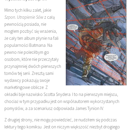
Mimo tych kilku zalet, jakie
Szpon. Utrapienie Sów
z całą
pewnością posiada, nie
mogłem pozbyć się wrażenia,
że cały ten album płynie na fali
popularności Batmana. Na
pewno nie poleciłbym go
osobom, które nie przeczytały
przynajmniej dwóch pierwszych
tomów tej serii. Zresztą sami
wydawcy pokazują swoje
marketingowe oblicze. Z
okładki bije nazwisko Scotta Snydera. I to na pierwszym miejscu,
chociaż w tym przypadku jest on współautorem wykorzystanych
pomysłów, a za scenariusz odpowiada James Tynion IV.
Z drugiej strony, nie mogę powiedzieć, że nudziłem się podczas
lektury tego komiksu. Jest on niczym większość niezbyt drogiego