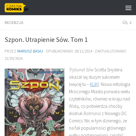
Skip to content
RECENZJA
2
Szpon. Utrapienie Sów. Tom 1
PRZEZ
MARIUSZ BASAJ
· OPUBLIKOWANO
28/11/2014
· ZAKTUALIZOWANO
21/09/2024
Trybunał Sów
Scotta Snydera
okazał się dużym sukcesem
(więcej tu –
KLIK
). Nowa mitologia
Mrocznego Miasta porwała wielu
czytelników, również w kraju nad
Wisłą, co potwierdza choćby
dodruk
Batmana
z Nowego DC
Comics. Nic w tym dziwnego, że
na fali popularności głównego
wątku postanowiono zarobić,