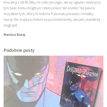
kina akcji z lat 90. Niby nic odkrywczego, ale się ogląda i nieźle przy
tym bawi. Komu mógłbym zatem polecić ten komiks? Na pewno
wszystkim tych, których historia Trybunału porwała i chcieliby
więcej. Nie znajdą tu historii na poziomie tamtej, ale jakiś ułamek tej
magii jest.
Mariusz Basaj
Podobne posty