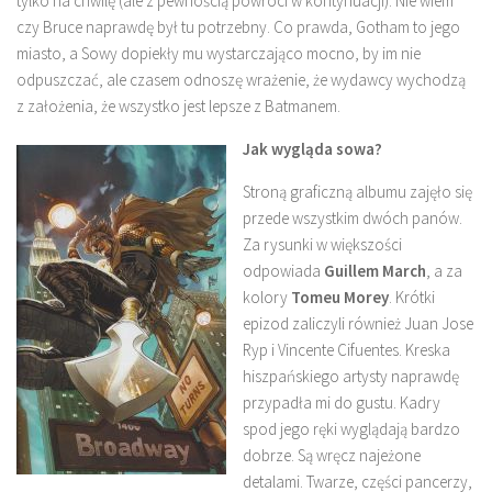
tylko na chwilę (ale z pewnością powróci w kontynuacji). Nie wiem
czy Bruce naprawdę był tu potrzebny. Co prawda, Gotham to jego
miasto, a Sowy dopiekły mu wystarczająco mocno, by im nie
odpuszczać, ale czasem odnoszę wrażenie, że wydawcy wychodzą
z założenia, że wszystko jest lepsze z Batmanem.
Jak wygląda sowa?
Stroną graficzną albumu zajęło się
przede wszystkim dwóch panów.
Za rysunki w większości
odpowiada
Guillem March
, a za
kolory
Tomeu Morey
. Krótki
epizod zaliczyli również Juan Jose
Ryp i Vincente Cifuentes. Kreska
hiszpańskiego artysty naprawdę
przypadła mi do gustu. Kadry
spod jego ręki wyglądają bardzo
dobrze. Są wręcz najeżone
detalami. Twarze, części pancerzy,