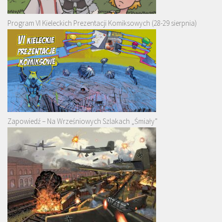
Program VI Kieleckich Prezentacji Komiksowych (28-29 sierpnia)
Zapowiedź – Na Wrześniowych Szlakach „Śmiały”