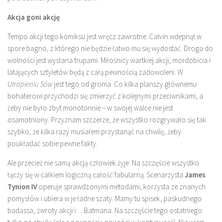
Akcja goni akcję
Tempo akcji tego komiksu jest wręcz zawrotne. Calvin wdepnął w
spore bagno, z którego nie będzie łatwo mu się wydostać. Droga do
wolności jest wysłana trupami. Miłośnicy wartkiej akcji, mordobicia i
latających sztyletów będą z całą pewnością zadowoleni. W
Utrapieniu Sów
jest tego od groma. Co kilka planszy głównemu
bohaterowi przychodzi się zmierzyć z kolejnymi przeciwnikami, a
żeby nie było zbyt monotonnie – w swojej walce nie jest
osamotniony. Przyznam szczerze, że wszystko rozgrywało się tak
szybko, że kilka razy musiałem przystanąć na chwilę, żeby
poukładać sobie pewne fakty.
Ale przecież nie samą akcją człowiek żyje. Na szczęście wszystko
łączy się w całkiem logiczną całość fabularną. Scenarzysta
James
Tynion IV
operuje sprawdzonymi metodami, korzysta ze znanych
pomysłów i ubiera w je ładne szaty. Mamy tu spisek, paskudnego
badassa, zwroty akcji i… Batmana. Na szczęście tego ostatniego