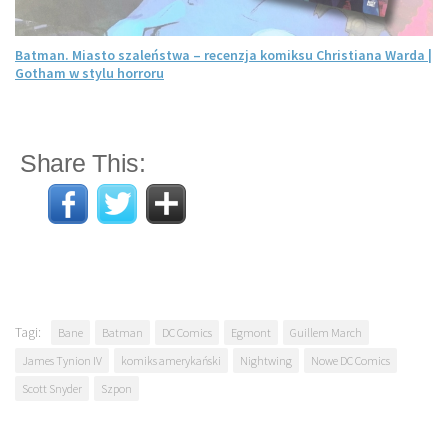
Batman. Miasto szaleństwa – recenzja komiksu Christiana Warda |
Gotham w stylu horroru
Share This:
Tagi:
Bane
Batman
DC Comics
Egmont
Guillem March
James Tynion IV
komiks amerykański
Nightwing
Nowe DC Comics
Scott Snyder
Szpon