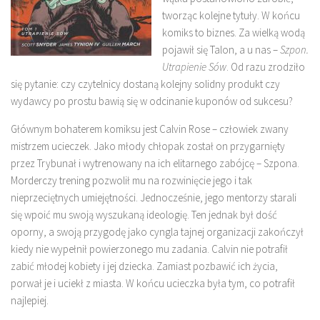
tworząc kolejne tytuły. W końcu
komiks to biznes. Za wielką wodą
pojawił się Talon, a u nas –
Szpon.
Utrapienie Sów
. Od razu zrodziło
się pytanie: czy czytelnicy dostaną kolejny solidny produkt czy
wydawcy po prostu bawią się w odcinanie kuponów od sukcesu?
Głównym bohaterem komiksu jest Calvin Rose – człowiek zwany
mistrzem ucieczek. Jako młody chłopak został on przygarnięty
przez Trybunał i wytrenowany na ich elitarnego zabójcę – Szpona.
Morderczy trening pozwolił mu na rozwinięcie jego i tak
nieprzeciętnych umiejętności. Jednocześnie, jego mentorzy starali
się wpoić mu swoją wyszukaną ideologię. Ten jednak był dość
oporny, a swoją przygodę jako cyngla tajnej organizacji zakończył
kiedy nie wypełnił powierzonego mu zadania. Calvin nie potrafił
zabić młodej kobiety i jej dziecka. Zamiast pozbawić ich życia,
porwał je i uciekł z miasta. W końcu ucieczka była tym, co potrafił
najlepiej.