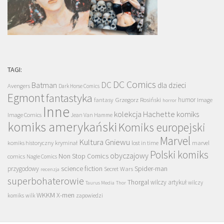
TAGI:
DC Comics
DC
Batman
dla dzieci
Avengers
Dark Horse Comics
Egmont
fantastyka
Grzegorz Rosiński
humor
fantasy
Image
horror
Inne
kolekcja Hachette
komiks
Image Comics
Jean Van Hamme
komiks amerykański
Komiks europejski
Marvel
Kultura Gniewu
komiks historyczny
kryminał
lost in time
marvel
Polski komiks
obyczajowy
Non Stop Comics
comics
Nagle Comics
science fiction
Spider-man
przygodowy
Secret Wars
recenzja
superbohaterowie
Thorgal
wilczy artykuł
wilczy
Taurus Media
Thor
WKKM
X-men
komiks
wilk
zapowiedzi