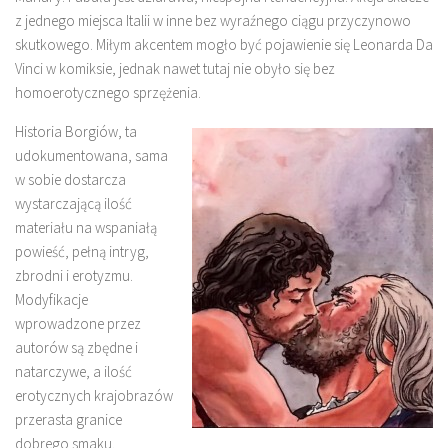
z jednego miejsca Italii w inne bez wyraźnego ciągu przyczynowo
skutkowego. Miłym akcentem mogło być pojawienie się Leonarda Da
Vinci w komiksie, jednak nawet tutaj nie obyło się bez
homoerotycznego sprzężenia.
Historia Borgiów, ta
udokumentowana, sama
w sobie dostarcza
wystarczającą ilość
materiału na wspaniałą
powieść, pełną intryg,
zbrodni i erotyzmu.
Modyfikacje
wprowadzone przez
autorów są zbędne i
natarczywe, a ilość
erotycznych krajobrazów
przerasta granice
dobrego smaku.