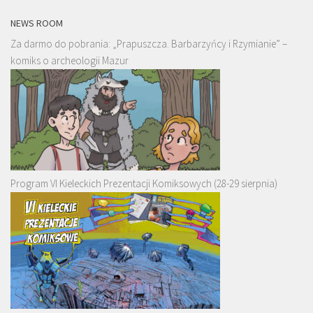
NEWS ROOM
Za darmo do pobrania: „Prapuszcza. Barbarzyńcy i Rzymianie” –
komiks o archeologii Mazur
Program VI Kieleckich Prezentacji Komiksowych (28-29 sierpnia)