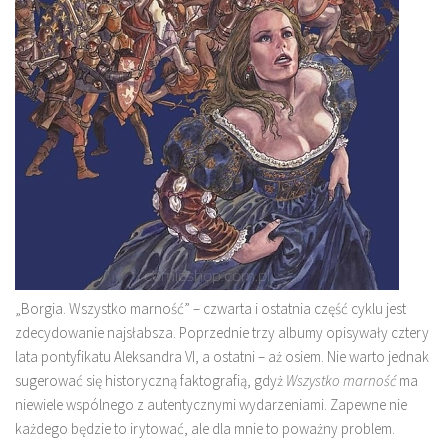
„Borgia. Wszystko marność” – czwarta i ostatnia część cyklu jest
zdecydowanie najsłabsza. Poprzednie trzy albumy opisywały cztery
lata pontyfikatu Aleksandra VI, a ostatni – aż osiem. Nie warto jednak
sugerować się historyczną faktografią, gdyż
Wszystko marność
ma
niewiele wspólnego z autentycznymi wydarzeniami. Zapewne nie
każdego będzie to irytować, ale dla mnie to poważny problem.