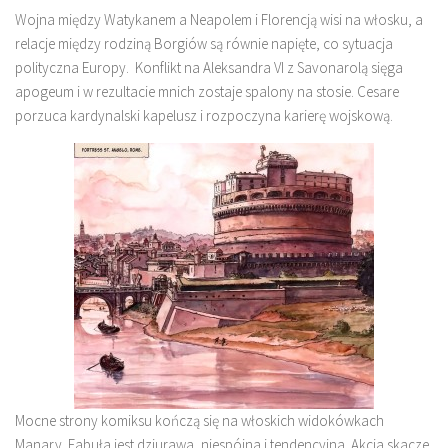
Wojna między Watykanem a Neapolem i Florencją wisi na włosku, a
relacje między rodziną Borgiów są równie napięte, co sytuacja
polityczna Europy. Konflikt na Aleksandra VI z Savonarolą sięga
apogeum i w rezultacie mnich zostaje spalony na stosie. Cesare
porzuca kardynalski kapelusz i rozpoczyna karierę wojskową.
Mocne strony komiksu kończą się na włoskich widokówkach
Manary. Fabuła jest dziurawa, niespójna i tendencyjna. Akcja skacze