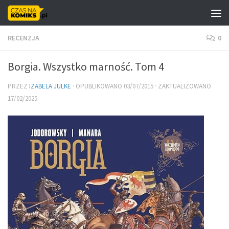
Skip to content
RECENZJA
0
Borgia. Wszystko marność. Tom 4
PRZEZ
IZABELA JULKE
· OPUBLIKOWANO
03/07/2015
· ZAKTUALIZOWANO
17/02/2025