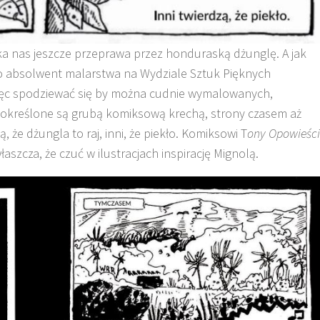
a nas jeszcze przeprawa przez honduraską dżunglę. A jak
o absolwent malarstwa na Wydziale Sztuk Pięknych
więc spodziewać się by można cudnie wymalowanych,
 pokreślone są grubą komiksową krechą, strony czasem aż
, że dżungla to raj, inni, że piekło. Komiksowi T
ony Opowieści
łaszcza, że czuć w ilustracjach inspirację Mignolą.