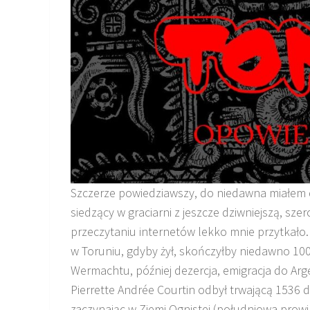
Szczerze powiedziawszy, do niedawna miałem d
siedzący w graciarni z jeszcze dziwniejszą, sz
przeczytaniu internetów lekko mnie przytkało. 
w Toruniu, gdyby żył, skończyłby niedawno 100 
Wermachtu, później dezercja, emigracja do Arg
Pierrette Andrée Courtin odbył trwającą 1536 d
zaczynając w Ziemi Ognistej (południowa prowi