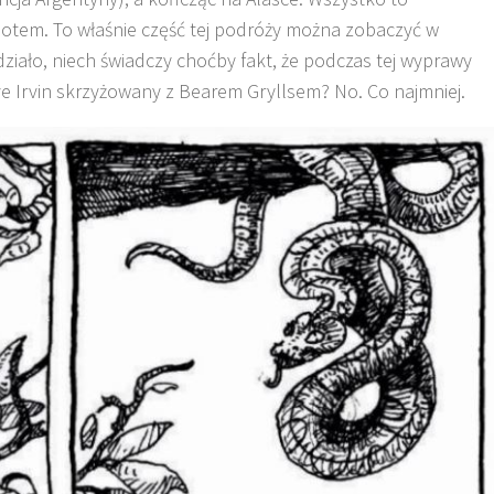
iotem. To właśnie część tej podróży można zobaczyć w
 działo, niech świadczy choćby fakt, że podczas tej wyprawy
eve Irvin skrzyżowany z Bearem Gryllsem? No. Co najmniej.