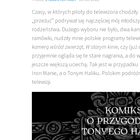
Czasy, w których piloty do telewizora chodził
„przeżuć” podrywał się najczęściej mój młodsz
rodzeństwa. Dużego wyboru nie było, dwa kana
ramówki, nudziły mnie polskie programy telewi
kamerą wśród zwierząt
,
W starym kinie
, czy (ju
przyjemnie ogląda się te stare nagrania, a do
jeszcze większą uciechą. Tak jest w przypadku
Iron Manie, a o Tonym Haliku. Polskim podróżni
telewizji.