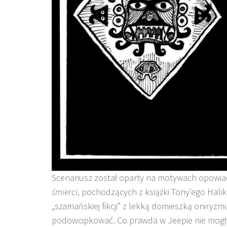
Scenariusz został oparty na motywach opowi
śmierci
, pochodzących z książki Tony’ego Halik
„szamańskiej fikcji” z lekką domieszką oniryzm
podowcipkować. Co prawda w Jeepie nie mogło