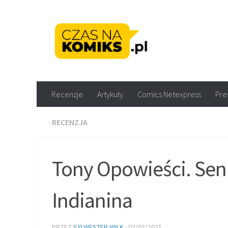
Skip to content
Recenzje komiksów M
Recenzje
Artykuły
Comics Netexpress
Pre
RECENZJA
Tony Opowieści. Sen 
Indianina
PRZEZ
SYLWESTER WILK
·
03/03/2021