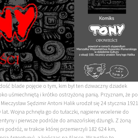
ość blade pojęcie o tym, kim był ten dziwaczny dziadek
eroko uśmiechniętą i krótko ostrzyżoną panią. Przyznam, że po
Mieczysław Sędzimir Antoni Halik urodził się 24 stycznia 192
lat. Wojna pchnęła go do tułaczki, najpierw wcielenie do
entyny i pierwsze podróże do amazońskiej dżungli. Z żoną
ni podróż, w trakcie której przemierzyli 182 624 km,
ncja Argentyny), a kończąc na Alasce. Wszystko to