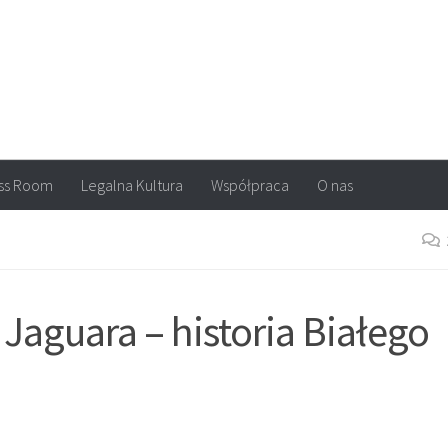
arvel, DC Comics, Image, newsy, konkursy. Wszystko o komiksach
ss Room
Legalna Kultura
Współpraca
O nas
Jaguara – historia Białego