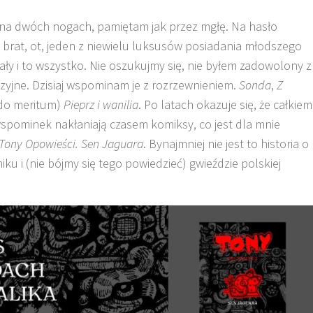
y na dwóch nogach, pamiętam jak przez mgłę. Na hasło
y brat, ot, jeden z niewielu luksusów posiadania młodszego
ły i to wszystko. Nie oszukujmy się, nie byłem zadowolony z
zyjne. Dzisiaj wspominam je z rozrzewnieniem.
Sonda
,
Z
ż do meritum)
Pieprz i wanilia
. Po latach okazuje się, że całkiem
 wspominek nakłaniają czasem komiksy, co jest dla mnie
Tony Opowieści. Sen Jaguara
. Bynajmniej nie jest to historia o
ku i (nie bójmy się tego powiedzieć) gwieździe polskiej