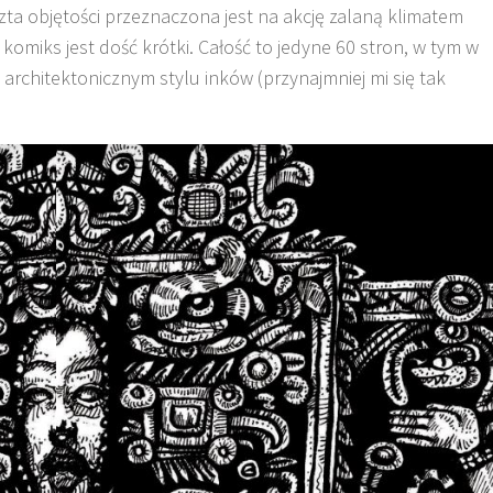
zta objętości przeznaczona jest na akcję zalaną klimatem
 komiks jest dość krótki. Całość to jedyne 60 stron, w tym w
rchitektonicznym stylu inków (przynajmniej mi się tak