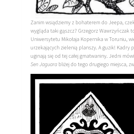
Zanim wsiądziemy z bohaterem do Jeepa, czek
wygląda taki gąszcz? Grzegorz Wawrzyńczak t
Uniwersytetu Mikołaja Kopernika w Toruniu, 
urzekających zielenią planszy. A guzik! Kadry
uginają się od tej całej gmatwaniny. Jedni mówią
Sen Jaguara
bliżej do tego drugiego miejsca, zw