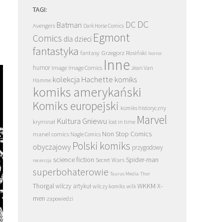
TAGI:
DC
DC
Batman
Avengers
Dark Horse Comics
Egmont
Comics
dla dzieci
fantastyka
Grzegorz Rosiński
fantasy
horror
Inne
humor
Image
Image Comics
Jean Van
kolekcja Hachette
komiks
Hamme
komiks amerykański
Komiks europejski
komiks historyczny
Marvel
Kultura Gniewu
kryminał
lost in time
Non Stop Comics
marvel comics
Nagle Comics
Polski komiks
obyczajowy
przygodowy
science fiction
Spider-man
Secret Wars
recenzja
superbohaterowie
Taurus Media
Thor
Thorgal
WKKM
X-
wilczy artykuł
wilczy komiks
wilk
men
zapowiedzi