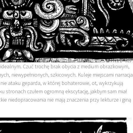
 idealnym. Czuć trochę brak obycia z medium obrazkowym,
ch, niewypełnionych, szkicowych. Kuleje miejscami narracja
enie ataku geparda, w której bohaterowie, ot, wykrzykują
kilku stronach czułem ogromną ekscytację, jakbym sam miał
kie niedopracowania nie mają znaczenia przy lekturze i giną