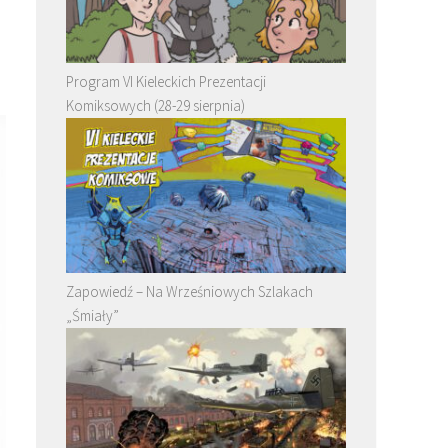
Program VI Kieleckich Prezentacji
Komiksowych (28-29 sierpnia)
Zapowiedź – Na Wrześniowych Szlakach
„Śmiały”