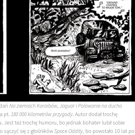
adań
Na ziemiach Karaibów
,
Jaguar
i
Polowanie na ducha
a pt.
180 000 kilometrów przygody
. Autor dodał trochę
u. Jest też trochę humoru, bo jednak bohater lubił sobie
 sączyć się z głośników
Space
Oddity
,
bo powstało 10 lat po