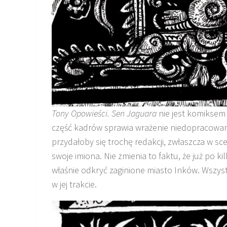
Tony Opowieści. Sen Jaguara
nie jest komiksem
część kadrów sprawia wrażenie niedopracowany
przydałoby się trochę redakcji, zwłaszcza w sc
swoje imiona. Nie zmienia to faktu, że już po 
właśnie odkryć zaginione miasto Inków. Wszyst
w jej trakcie.