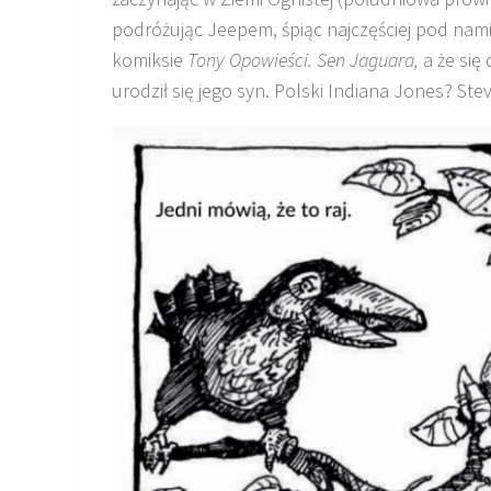
podróżując Jeepem, śpiąc najczęściej pod nam
komiksie
Tony Opowieści. Sen Jaguara,
a że się
urodził się jego syn. Polski Indiana Jones? St