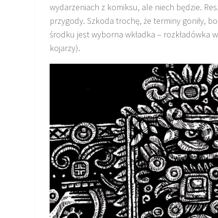
wydarzeniach z komiksu, ale niech będzie. Res
przygody. Szkoda trochę, że terminy goniły, bo
środku jest wyborna wkładka – rozkładówka w a
kojarzy).