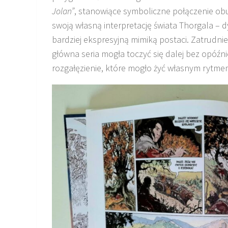
Jolan”
, stanowiące symboliczne połączenie obu
swoją własną interpretację świata Thorgala – 
bardziej ekspresyjną mimiką postaci. Zatrudn
główna seria mogła toczyć się dalej bez opóźn
rozgałęzienie, które mogło żyć własnym rytme