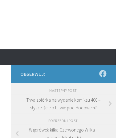
OBSERWUJ:
NASTĘPNY POST
Trwa zbiórka na wydanie komiksu 400 –
słyszeliście o bitwie pod Hodowem?
POPRZEDNI POST
Wędrówek kilka Czerwonego Wilka –
wilczy artykuł nr 67