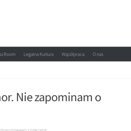
arvel, DC Comics, Image, newsy, konkursy. Wszystko o komiksach
ss Room
Legalna Kultura
Współpraca
O nas
lnor. Nie zapominam o
AKTUALIZOWANO
17/06/2025