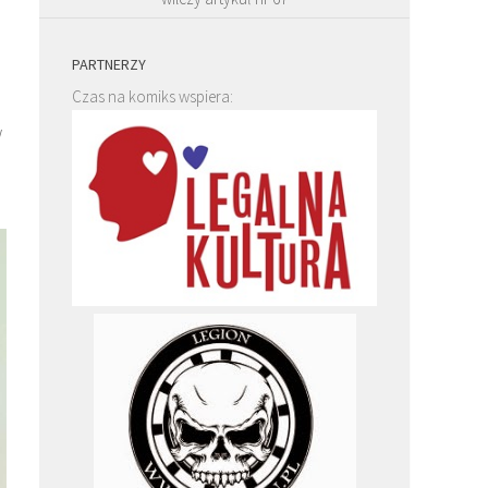
PARTNERZY
Czas na komiks wspiera:
w