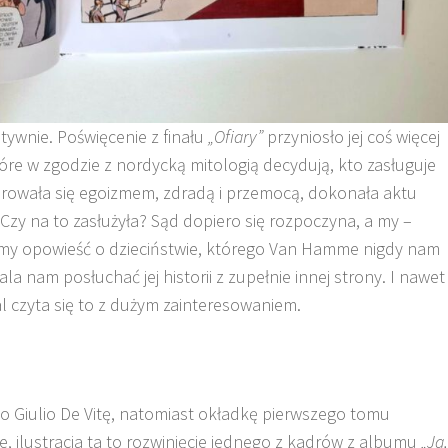
nitywnie. Poświęcenie z finału
„Ofiary”
przyniosło jej coś więcej
 które w zgodzie z nordycką mitologią decydują, kto zasługuje
kierowała się egoizmem, zdradą i przemocą, dokonała aktu
 Czy na to zasłużyła? Sąd dopiero się rozpoczyna, a my –
my opowieść o dzieciństwie, którego Van Hamme nigdy nam
ala nam posłuchać jej historii z zupełnie innej strony. I nawet
al czyta się to z dużym zainteresowaniem.
o Giulio De Vitę, natomiast okładkę pierwszego tomu
, ilustracja ta to rozwinięcie jednego z kadrów z albumu
„Ja,