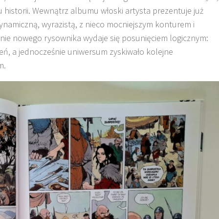
 historii. Wewnątrz albumu włoski artysta prezentuje już
dynamiczną, wyrazistą, z nieco mocniejszym konturem i
ienie nowego rysownika wydaje się posunięciem logicznym:
ień, a jednocześnie uniwersum zyskiwało kolejne
m.