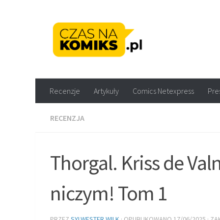
Skip to content
Recenzje komiksów M
Recenzje
Artykuły
Comics Netexpress
Pre
RECENZJA
Thorgal. Kriss de Va
niczym! Tom 1
PRZEZ
SYLWESTER WILK
· OPUBLIKOWANO
17/06/2025
· Z