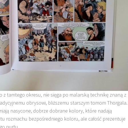
go z tamtego okresu, nie sięga po malarską technikę znaną z
 tradycyjnemu obrysowi, bliższemu starszym tomom Thorgala.
łniają nasycone, dobrze dobrane kolory, które nadają
a tu rozmachu bezpośredniego koloru, ale całość prezentuje
ego nurtu.