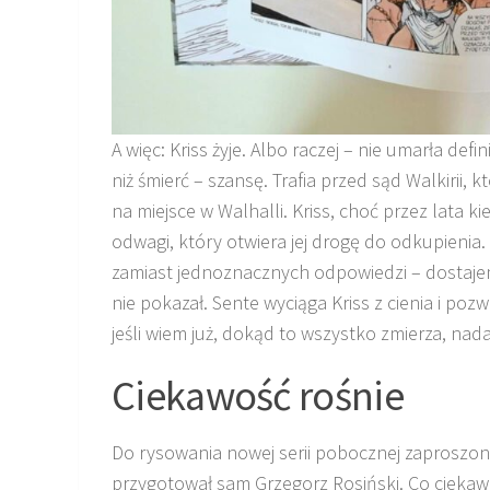
A więc: Kriss żyje. Albo raczej – nie umarła defi
niż śmierć – szansę. Trafia przed sąd Walkirii,
na miejsce w Walhalli. Kriss, choć przez lata 
odwagi, który otwiera jej drogę do odkupienia.
zamiast jednoznacznych odpowiedzi – dostaje
nie pokazał. Sente wyciąga Kriss z cienia i pozw
jeśli wiem już, dokąd to wszystko zmierza, nad
Ciekawość rośnie
Do rysowania nowej serii pobocznej zaproszon
przygotował sam Grzegorz Rosiński. Co ciekawe