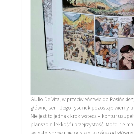
Giulio De Vita, w przeciwieństwie do Rosińskie
głównej serii. Jego rysunek pozostaje wierny
Nie jest to jednak krok wstecz – kontur uzupe
planszom lekkość i przejrzystość. Może nie m
się estetycznie i nie odstaje jakością od główn