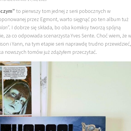
niczym”
to pierwszy tom jednej z serii pobocznych w
oponowanej przez Egmont, warto sięgnąć po ten album tuż
olan”
. I dobrze się składa, bo oba komiksy tworzą spójną
cznie, za co odpowiada scenarzysta Yves Sente. Choć wiem, że 
son i Yann, na tym etapie serii naprawdę trudno przewidzieć,
kilka nowszych tomów już zdążyłem przeczytać.