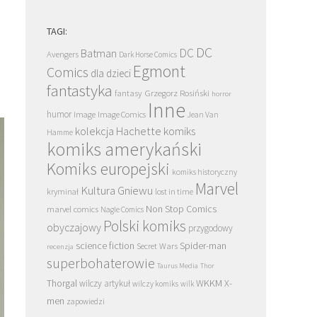
TAGI:
DC
DC
Batman
Avengers
Dark Horse Comics
Egmont
Comics
dla dzieci
fantastyka
Grzegorz Rosiński
fantasy
horror
Inne
humor
Image
Image Comics
Jean Van
kolekcja Hachette
komiks
Hamme
komiks amerykański
Komiks europejski
komiks historyczny
Marvel
Kultura Gniewu
kryminał
lost in time
Non Stop Comics
marvel comics
Nagle Comics
Polski komiks
obyczajowy
przygodowy
science fiction
Spider-man
Secret Wars
recenzja
superbohaterowie
Taurus Media
Thor
Thorgal
WKKM
X-
wilczy artykuł
wilczy komiks
wilk
men
zapowiedzi