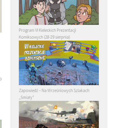
Program VI Kieleckich Prezentacji
Komiksowych (28-29 sierpnia)
o
Zapowiedź – Na Wrześniowych Szlakach
„Śmiały”