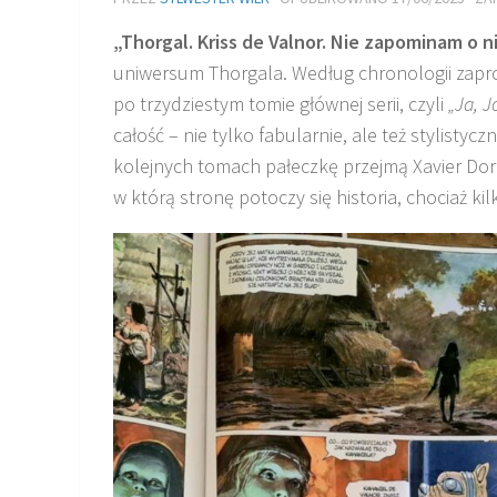
„Thorgal. Kriss de Valnor. Nie zapominam o 
uniwersum Thorgala. Według chronologii zapr
po trzydziestym tomie głównej serii, czyli
„Ja, J
całość – nie tylko fabularnie, ale też stylisty
kolejnych tomach pałeczkę przejmą Xavier Dori
w którą stronę potoczy się historia, chociaż 