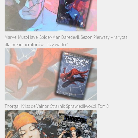
Marvel Must-Have: Spider-Man Daredevil. Sezon Pierwszy – rarytas
dla prenumeratorów – czy warto?
Thorgal. Kriss de Valnor. Strażnik Sprawiedliwości. Tom 8