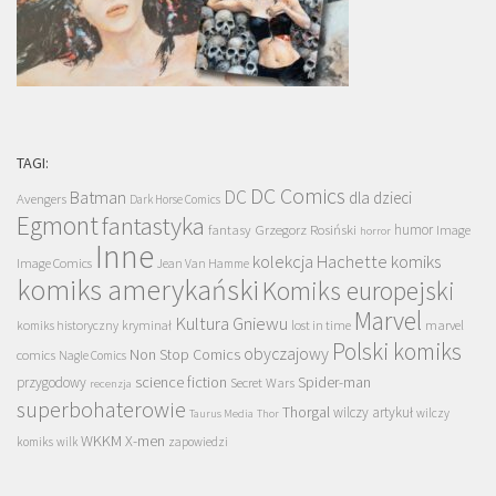
TAGI:
DC Comics
DC
Batman
dla dzieci
Avengers
Dark Horse Comics
Egmont
fantastyka
Grzegorz Rosiński
humor
fantasy
Image
horror
Inne
kolekcja Hachette
komiks
Image Comics
Jean Van Hamme
komiks amerykański
Komiks europejski
Marvel
Kultura Gniewu
komiks historyczny
kryminał
lost in time
marvel
Polski komiks
obyczajowy
Non Stop Comics
comics
Nagle Comics
science fiction
Spider-man
przygodowy
Secret Wars
recenzja
superbohaterowie
Thorgal
wilczy artykuł
wilczy
Taurus Media
Thor
WKKM
X-men
komiks
wilk
zapowiedzi