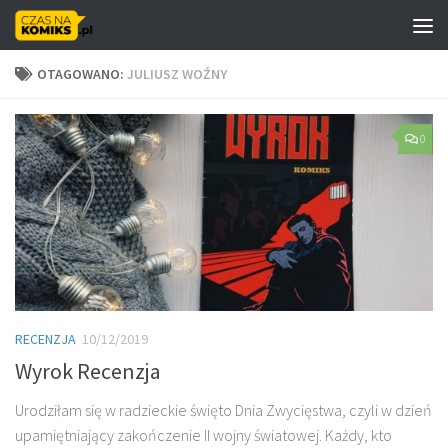
Skip to content
OTAGOWANO:
JULIUSZ WOŹNY
0
RECENZJA
10/12/2019
Wyrok Recenzja
Urodziłam się w radzieckie święto Dnia Zwycięstwa, czyli w dzień
upamiętniający zakończenie II wojny światowej. Każdy, kto