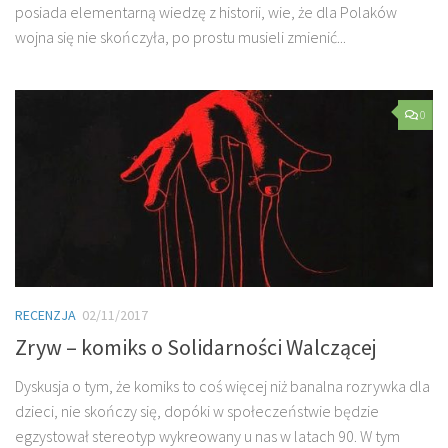
posiada elementarną wiedzę z historii, wie, że dla Polaków
wojna się nie skończyła, po prostu musieli zmienić...
0
RECENZJA
02/11/2017
Zryw – komiks o Solidarności Walczącej
Dyskusja o tym, że komiks to coś więcej niż banalna rozrywka dla
dzieci, nie skończy się, dopóki w społeczeństwie będzie
egzystował stereotyp wykreowany u nas w latach 90. W tym