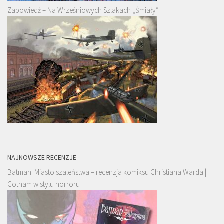
Zapowiedź – Na Wrześniowych Szlakach „Śmiały”
NAJNOWSZE RECENZJE
Batman. Miasto szaleństwa – recenzja komiksu Christiana Warda |
Gotham w stylu horroru