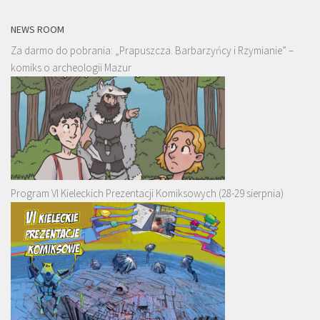
NEWS ROOM
Za darmo do pobrania: „Prapuszcza. Barbarzyńcy i Rzymianie” –
komiks o archeologii Mazur
Program VI Kieleckich Prezentacji Komiksowych (28-29 sierpnia)