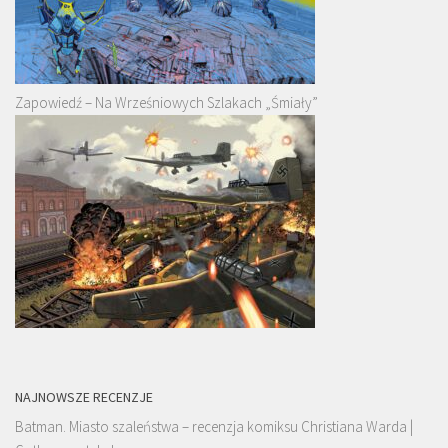
Zapowiedź – Na Wrześniowych Szlakach „Śmiały”
NAJNOWSZE RECENZJE
Batman. Miasto szaleństwa – recenzja komiksu Christiana Warda |