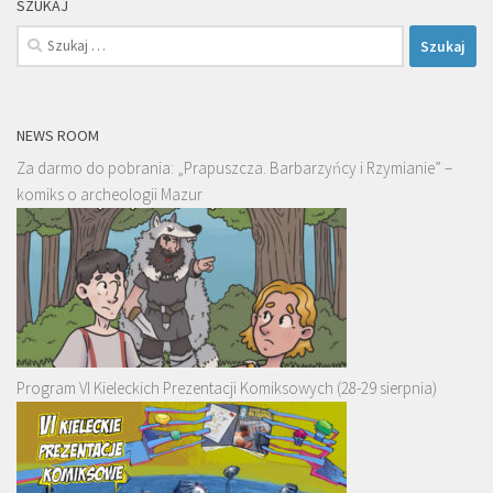
SZUKAJ
Szukaj:
NEWS ROOM
Za darmo do pobrania: „Prapuszcza. Barbarzyńcy i Rzymianie” –
komiks o archeologii Mazur
Program VI Kieleckich Prezentacji Komiksowych (28-29 sierpnia)