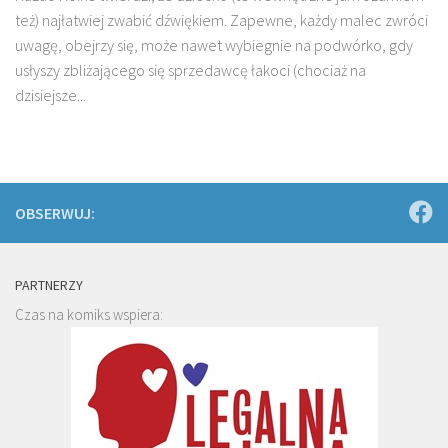
też) najłatwiej zwabić dźwiękiem. Zapewne, każdy malec zwróci
uwagę, obejrzy się, może nawet wybiegnie na podwórko, gdy
usłyszy zbliżającego się sprzedawcę łakoci (chociaż na
dzisiejsze...
OBSERWUJ:
PARTNERZY
Czas na komiks wspiera: