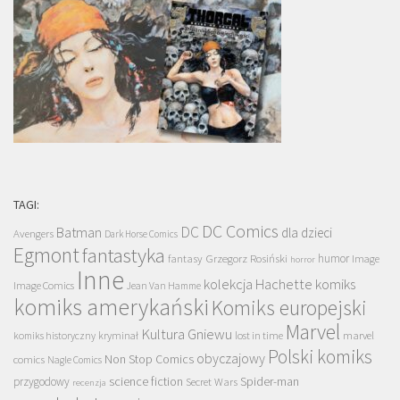
TAGI:
DC Comics
DC
Batman
dla dzieci
Avengers
Dark Horse Comics
Egmont
fantastyka
Grzegorz Rosiński
humor
fantasy
Image
horror
Inne
kolekcja Hachette
komiks
Image Comics
Jean Van Hamme
komiks amerykański
Komiks europejski
Marvel
Kultura Gniewu
komiks historyczny
kryminał
lost in time
marvel
Polski komiks
obyczajowy
Non Stop Comics
comics
Nagle Comics
science fiction
Spider-man
przygodowy
Secret Wars
recenzja