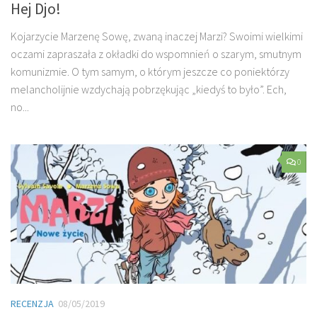
Hej Djo!
Kojarzycie Marzenę Sowę, zwaną inaczej Marzi? Swoimi wielkimi
oczami zapraszała z okładki do wspomnień o szarym, smutnym
komunizmie. O tym samym, o którym jeszcze co poniektórzy
melancholijnie wzdychają pobrzękując „kiedyś to było”. Ech,
no...
0
RECENZJA
08/05/2019