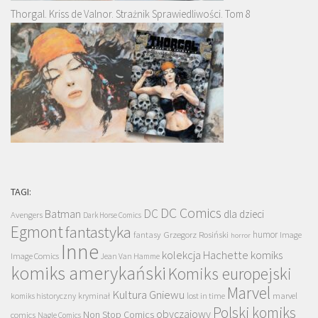
Thorgal. Kriss de Valnor. Strażnik Sprawiedliwości. Tom 8
TAGI:
DC Comics
DC
Batman
dla dzieci
Avengers
Dark Horse Comics
Egmont
fantastyka
Grzegorz Rosiński
humor
fantasy
Image
horror
Inne
kolekcja Hachette
komiks
Image Comics
Jean Van Hamme
komiks amerykański
Komiks europejski
Marvel
Kultura Gniewu
komiks historyczny
kryminał
lost in time
marvel
Polski komiks
obyczajowy
Non Stop Comics
comics
Nagle Comics