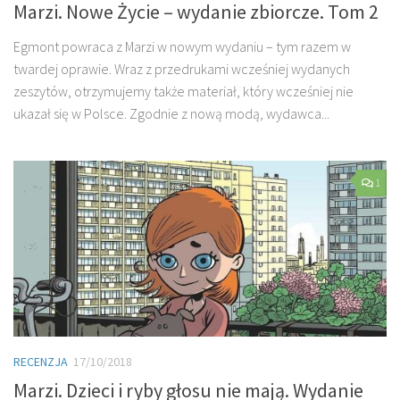
Marzi. Nowe Życie – wydanie zbiorcze. Tom 2
Egmont powraca z Marzi w nowym wydaniu – tym razem w
twardej oprawie. Wraz z przedrukami wcześniej wydanych
zeszytów, otrzymujemy także materiał, który wcześniej nie
ukazał się w Polsce. Zgodnie z nową modą, wydawca...
1
RECENZJA
17/10/2018
Marzi. Dzieci i ryby głosu nie mają. Wydanie