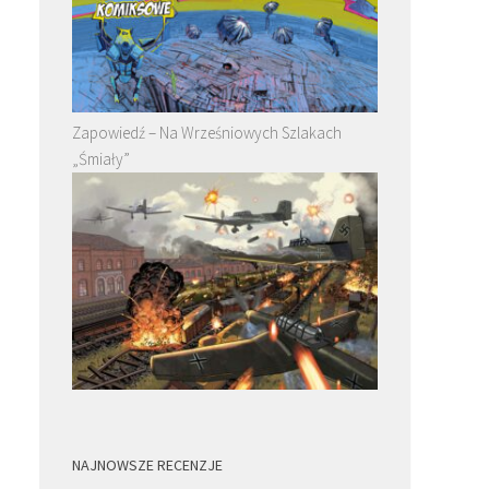
Zapowiedź – Na Wrześniowych Szlakach
„Śmiały”
NAJNOWSZE RECENZJE