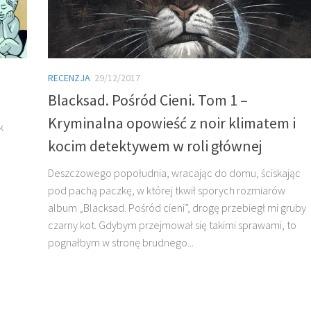
RECENZJA
29/12/2017
Blacksad. Pośród Cieni. Tom 1 –
Kryminalna opowieść z noir klimatem i
k
kocim detektywem w roli głównej
Deszczowego popołudnia, wracając do domu, ściskając
pod pachą paczkę, w której tkwił sporych rozmiarów
album „Blacksad. Pośród cieni”, drogę przebiegł mi gruby
czarny kot. Gdybym przejmował się takimi sprawami, to
pognałbym w stronę brudnego...