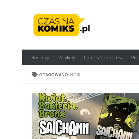
Skip to content
Recenzje komiksów M
Recenzje
Artykuły
Comics Netexpress
Pre
OTAGOWANO:
NOIR