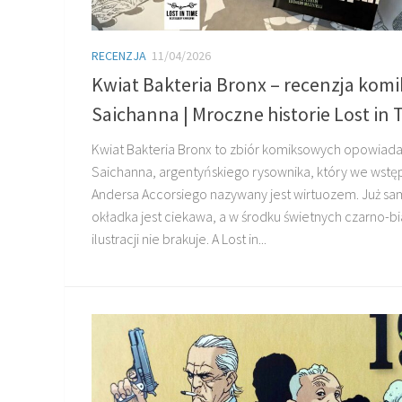
RECENZJA
11/04/2026
Kwiat Bakteria Bronx – recenzja kom
Saichanna | Mroczne historie Lost in 
Kwiat Bakteria Bronx to zbiór komiksowych opowiad
Saichanna, argentyńskiego rysownika, który we wstę
Andersa Accorsiego nazywany jest wirtuozem. Już s
okładka jest ciekawa, a w środku świetnych czarno-bi
ilustracji nie brakuje. A Lost in...