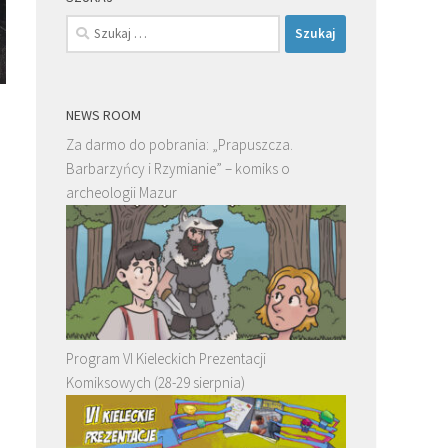
Szukaj:
NEWS ROOM
Za darmo do pobrania: „Prapuszcza.
Barbarzyńcy i Rzymianie” – komiks o
archeologii Mazur
Program VI Kieleckich Prezentacji
Komiksowych (28-29 sierpnia)