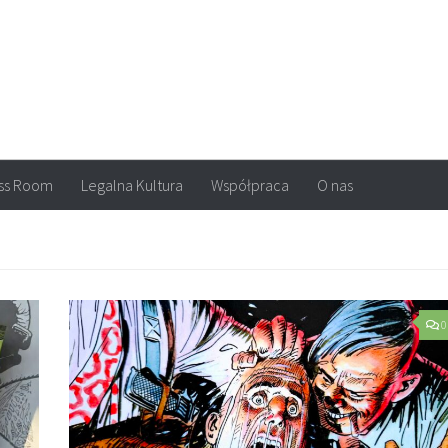
arvel, DC Comics, Image, newsy, konkursy. Wszystko o komiksach
ss Room
Legalna Kultura
Współpraca
O nas
0