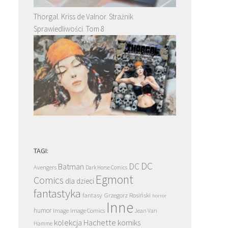
Thorgal. Kriss de Valnor. Strażnik
Sprawiedliwości. Tom 8
TAGI:
DC
DC
Batman
Avengers
Dark Horse Comics
Egmont
Comics
dla dzieci
fantastyka
Grzegorz Rosiński
fantasy
horror
Inne
humor
Image
Image Comics
Jean Van
kolekcja Hachette
komiks
Hamme