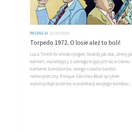
RECENZJA
21/03/2024
Torpedo 1972. O losie ależ to boli!
Luca Torelli to włoski cyngiel, twardy jak stal, zimny ja
kamień, wyrastający z szeregu kryjących się w cieniu
kamienic bandziorów, swego czasów bardzo
niebezpieczny. Enrique Sánchez Abulí sprytnie
wykorzystuje przerwę w publikacji swojego komiksu...