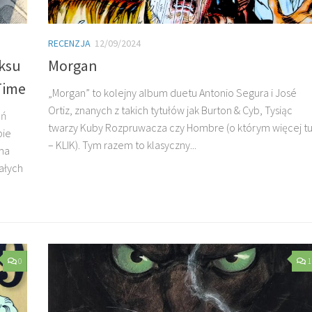
RECENZJA
12/09/2024
iksu
Morgan
Time
„Morgan” to kolejny album duetu Antonio Segura i José
Ortiz, znanych z takich tytułów jak Burton & Cyb, Tysiąc
ań
twarzy Kuby Rozpruwacza czy Hombre (o którym więcej t
pie
– KLIK). Tym razem to klasyczny...
ama
ałych
0
1