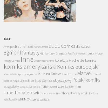
TAGI:
DC Comics
DC
Batman
dla dzieci
Avengers
Dark Horse Comics
Egmont
fantastyka
Grzegorz Rosiński
humor
fantasy
Image
horror
Inne
kolekcja Hachette
komiks
Image Comics
Jean Van Hamme
komiks amerykański
Komiks europejski
Marvel
Kultura Gniewu
komiks historyczny
kryminał
lost in time
marvel
Polski komiks
obyczajowy
Non Stop Comics
comics
Nagle Comics
science fiction
Spider-man
przygodowy
Secret Wars
recenzja
superbohaterowie
Thorgal
wilczy artykuł
wilczy
Taurus Media
Thor
WKKM
X-men
komiks
wilk
zapowiedzi