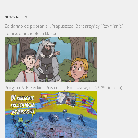
NEWS ROOM
Za darmo do pobrania: „Prapuszcza. Barbarzyńcy i Rzymianie” –
komiks o archeologii Mazur
Program VI Kieleckich Prezentacji Komiksowych (28-29 sierpnia)