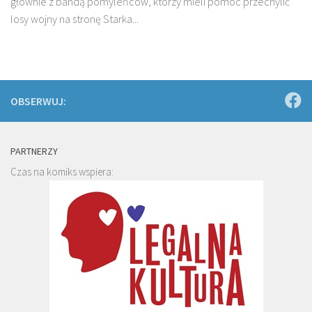
głównie z bandą pomyleńców, którzy mieli pomóc przechylić
losy wojny na stronę Starka...
OBSERWUJ:
PARTNERZY
Czas na komiks wspiera: