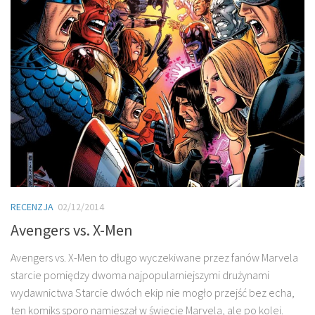
RECENZJA
02/12/2014
Avengers vs. X-Men
Avengers vs. X-Men to długo wyczekiwane przez fanów Marvela
starcie pomiędzy dwoma najpopularniejszymi drużynami
wydawnictwa Starcie dwóch ekip nie mogło przejść bez echa,
ten komiks sporo namieszał w świecie Marvela, ale po kolei.