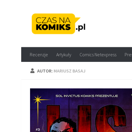
Skip to content
Recenzje komiksów M
Recenzje
Artykuły
Comics Netexpress
Pre
AUTOR:
MARIUSZ BASAJ