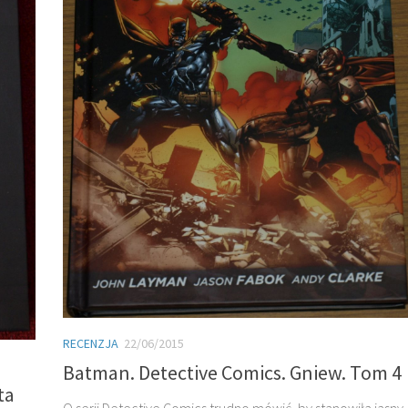
RECENZJA
22/06/2015
Batman. Detective Comics. Gniew. Tom 4
ta
O serii Detective Comics trudno mówić, by stanowiła jasny