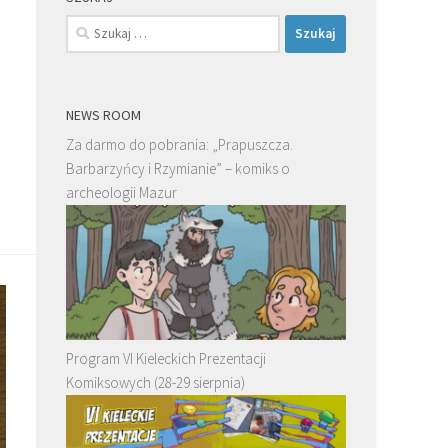
Szukaj:
NEWS ROOM
Za darmo do pobrania: „Prapuszcza.
Barbarzyńcy i Rzymianie” – komiks o
archeologii Mazur
Program VI Kieleckich Prezentacji
Komiksowych (28-29 sierpnia)