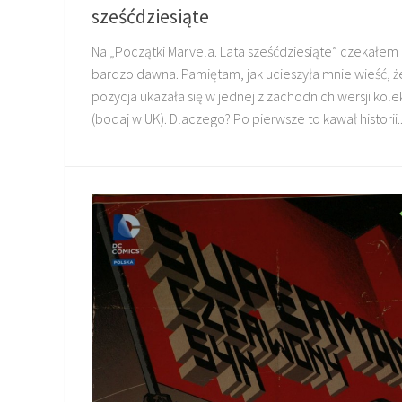
sześćdziesiąte
Na „Początki Marvela. Lata sześćdziesiąte” czekałem
bardzo dawna. Pamiętam, jak ucieszyła mnie wieść, ż
pozycja ukazała się w jednej z zachodnich wersji kolek
(bodaj w UK). Dlaczego? Po pierwsze to kawał historii..