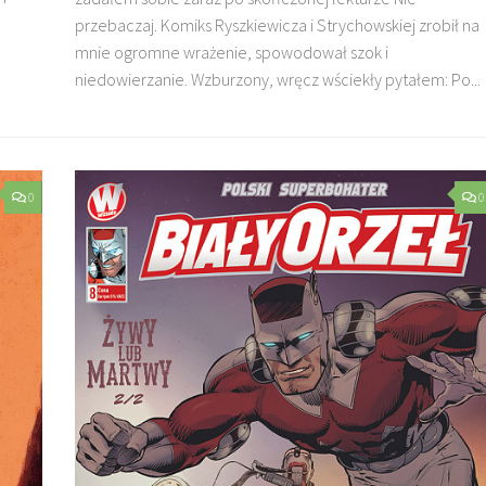
przebaczaj. Komiks Ryszkiewicza i Strychowskiej zrobił na
mnie ogromne wrażenie, spowodował szok i
niedowierzanie. Wzburzony, wręcz wściekły pytałem: Po...
0
0