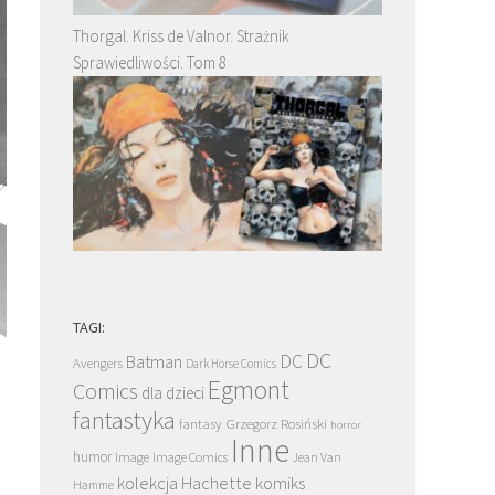
Thorgal. Kriss de Valnor. Strażnik
Sprawiedliwości. Tom 8
TAGI:
DC
DC
Batman
Avengers
Dark Horse Comics
Egmont
Comics
dla dzieci
fantastyka
Grzegorz Rosiński
fantasy
horror
Inne
humor
Image
Image Comics
Jean Van
kolekcja Hachette
komiks
Hamme