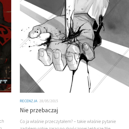
RECENZJA
28/05/2015
Nie przebaczaj
ich
Co ja właśnie przeczytałem? – takie właśnie pytanie
h
zadałem sobie zaraz po skończonej lekturze Nie