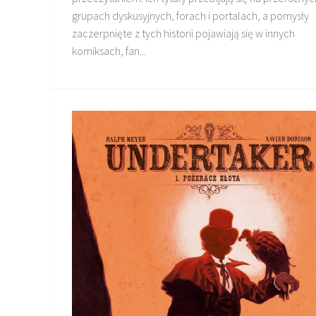
grupach dyskusyjnych, forach i portalach, a pomysły
zaczerpnięte z tych historii pojawiają się w innych
komiksach, fan...