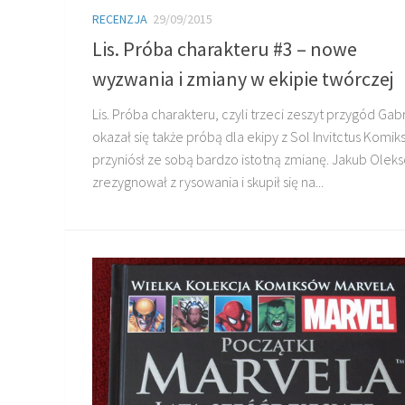
RECENZJA
29/09/2015
Lis. Próba charakteru #3 – nowe
wyzwania i zmiany w ekipie twórczej
Lis. Próba charakteru, czyli trzeci zeszyt przygód Gab
okazał się także próbą dla ekipy z Sol Invitctus Komik
przyniósł ze sobą bardzo istotną zmianę. Jakub Olek
zrezygnował z rysowania i skupił się na...