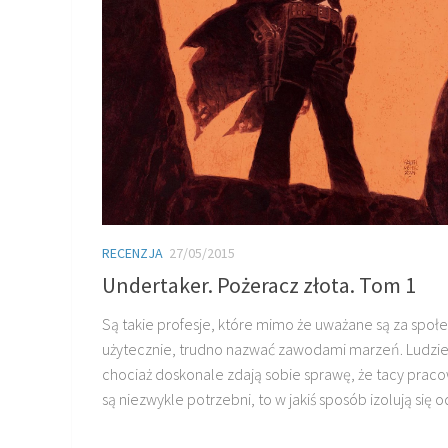
RECENZJA
27/05/2015
Undertaker. Pożeracz złota. Tom 1
Są takie profesje, które mimo że uważane są za społ
użytecznie, trudno nazwać zawodami marzeń. Ludzie
chociaż doskonale zdają sobie sprawę, że tacy prac
są niezwykle potrzebni, to w jakiś sposób izolują się od