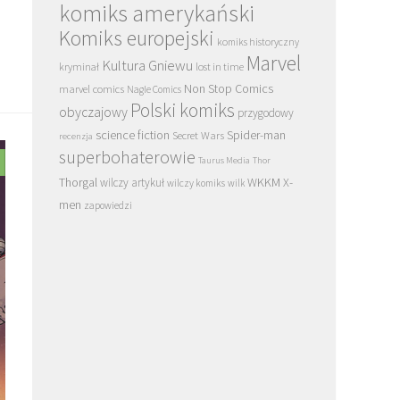
komiks amerykański
Komiks europejski
komiks historyczny
Marvel
Kultura Gniewu
kryminał
lost in time
Non Stop Comics
marvel comics
Nagle Comics
Polski komiks
obyczajowy
przygodowy
science fiction
Spider-man
Secret Wars
recenzja
superbohaterowie
Taurus Media
Thor
Thorgal
WKKM
X-
wilczy artykuł
wilczy komiks
wilk
men
zapowiedzi