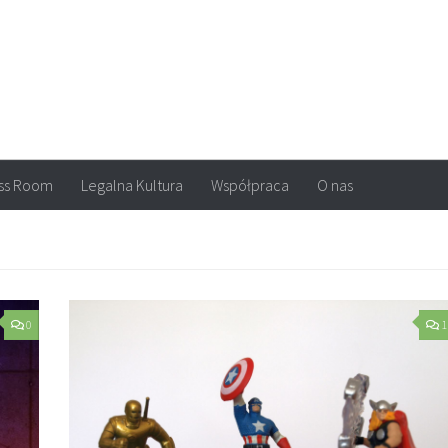
arvel, DC Comics, Image, newsy, konkursy. Wszystko o komiksach
ss Room
Legalna Kultura
Współpraca
O nas
0
1