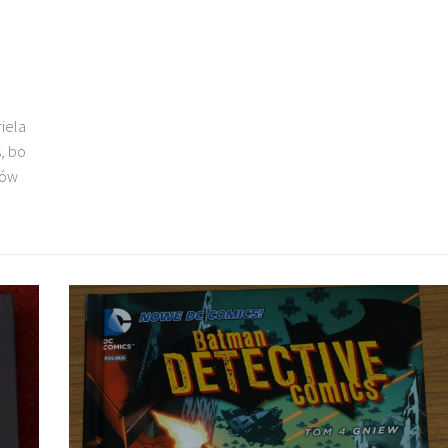
riela
s, bo
sów