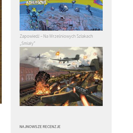
Zapowiedź – Na Wrześniowych Szlakach
„Śmiały”
NAJNOWSZE RECENZJE