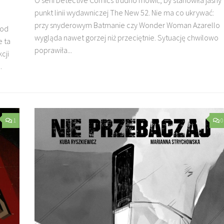
punkt linii wydawniczej The New 52. Nie ma co ukrywać:
przy snyderowym Batmanie czy Wonder Woman Azarello
 od
wygląda nawet gorzej niż przeciętnie. Sytuację chwilowo
e ta
poprawiła...
cji
.
1
0