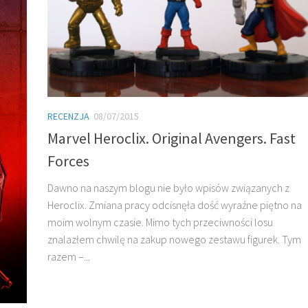
RECENZJA
08/07/2015
Marvel Heroclix. Original Avengers. Fast
Forces
Dawno na naszym blogu nie było wpisów związanych z
Heroclix. Zmiana pracy odcisnęła dość wyraźne piętno na
moim wolnym czasie. Mimo tych przeciwności losu
znalazłem chwilę na zakup nowego zestawu figurek. Tym
razem –...