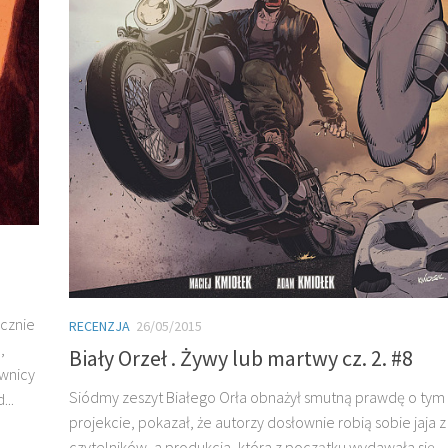
ecznie
RECENZJA
26/05/2015
,
Biały Orzeł . Żywy lub martwy cz. 2. #8
ownicy
Siódmy zeszyt Białego Orła obnażył smutną prawdę o tym
...
projekcie, pokazał, że autorzy dosłownie robią sobie jaja z
czytelników, a produkcja, która z początku wydawała się