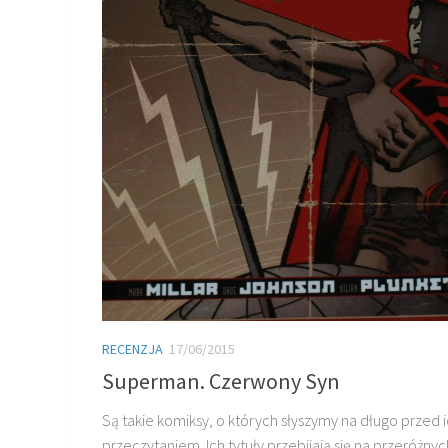
RECENZJA
17/06/2015
Superman. Czerwony Syn
Są takie komiksy, o których słyszymy na długo przed 
przeczytaniem. Ich tytuły przebijają się na przeróżnyc