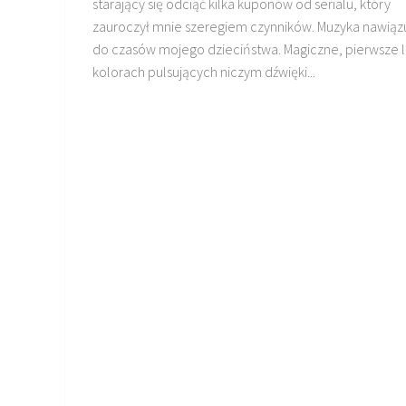
starający się odciąć kilka kuponów od serialu, który
zauroczył mnie szeregiem czynników. Muzyka nawiąz
do czasów mojego dzieciństwa. Magiczne, pierwsze l
kolorach pulsujących niczym dźwięki...