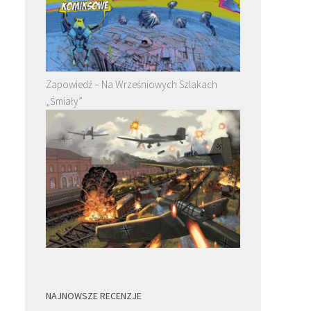
Zapowiedź – Na Wrześniowych Szlakach
„Śmiały”
NAJNOWSZE RECENZJE