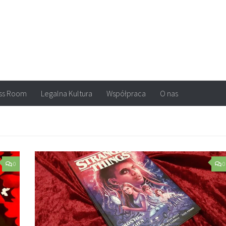
arvel, DC Comics, Image, newsy, konkursy. Wszystko o komiksach
ss Room
Legalna Kultura
Współpraca
O nas
0
0