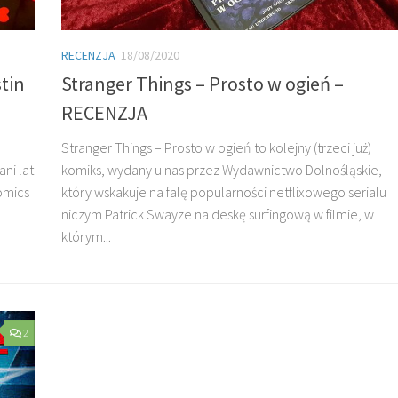
RECENZJA
18/08/2020
tin
Stranger Things – Prosto w ogień –
RECENZJA
Stranger Things – Prosto w ogień to kolejny (trzeci już)
ni lat
komiks, wydany u nas przez Wydawnictwo Dolnośląskie,
Comics
który wskakuje na falę popularności netflixowego serialu
niczym Patrick Swayze na deskę surfingową w filmie, w
którym...
2