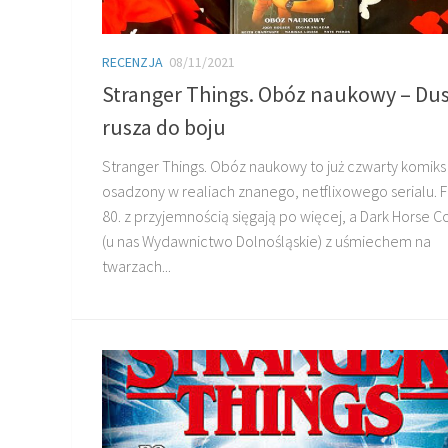
RECENZJA
08/11/2021
Stranger Things. Obóz naukowy – Dus
rusza do boju
Stranger Things. Obóz naukowy to już czwarty komiks
osadzony w realiach znanego, netflixowego serialu. Fa
80. z przyjemnością sięgają po więcej, a Dark Horse 
(u nas Wydawnictwo Dolnośląskie) z uśmiechem na
twarzach...