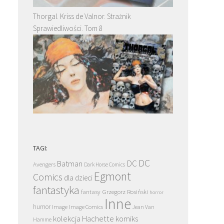
Thorgal. Kriss de Valnor. Strażnik
Sprawiedliwości. Tom 8
TAGI:
DC
DC
Batman
Avengers
Dark Horse Comics
Egmont
Comics
dla dzieci
fantastyka
Grzegorz Rosiński
fantasy
horror
Inne
humor
Image
Image Comics
Jean Van
kolekcja Hachette
komiks
Hamme