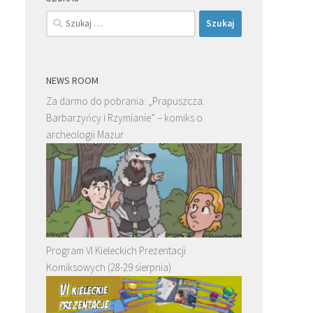
Szukaj:
NEWS ROOM
Za darmo do pobrania: „Prapuszcza.
Barbarzyńcy i Rzymianie” – komiks o
archeologii Mazur
Program VI Kieleckich Prezentacji
Komiksowych (28-29 sierpnia)