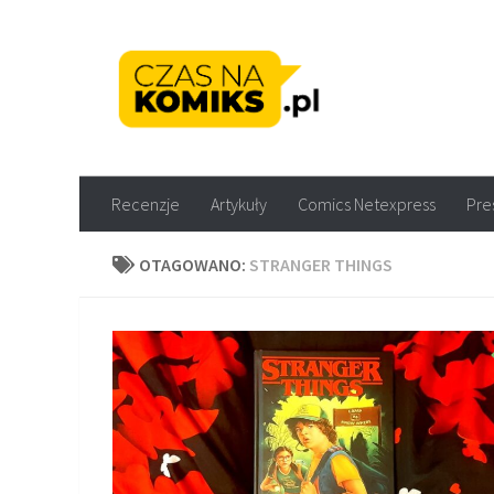
Skip to content
Recenzje komiksów M
Recenzje
Artykuły
Comics Netexpress
Pre
OTAGOWANO:
STRANGER THINGS