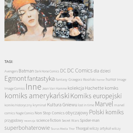
TAGI:
DC Comics
DC
Batman
dla dzieci
Avengers
Dark Horse Comics
Egmont
fantastyka
Grzegorz Rosiński
humor
fantasy
Image
horror
Inne
kolekcja Hachette
komiks
Image Comics
Jean Van Hamme
komiks amerykański
Komiks europejski
Marvel
Kultura Gniewu
komiks historyczny
kryminał
lost in time
marvel
Polski komiks
obyczajowy
Non Stop Comics
comics
Nagle Comics
science fiction
Spider-man
przygodowy
Secret Wars
recenzja
superbohaterowie
Thorgal
wilczy artykuł
wilczy
Taurus Media
Thor