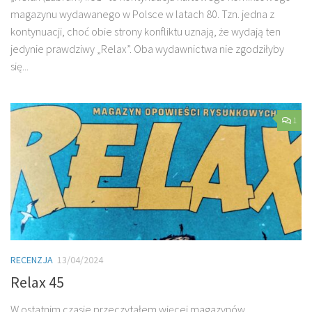
magazynu wydawanego w Polsce w latach 80. Tzn. jedna z
kontynuacji, choć obie strony konfliktu uznają, że wydają ten
jedynie prawdziwy „Relax”. Oba wydawnictwa nie zgodziłyby
się...
1
RECENZJA
13/04/2024
Relax 45
W ostatnim czasie przeczytałem więcej magazynów