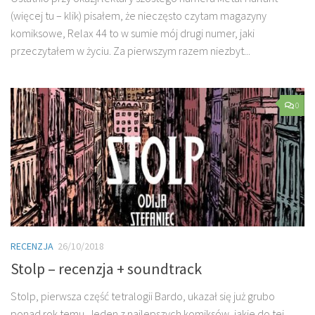
(więcej tu – klik) pisałem, że nieczęsto czytam magazyny
komiksowe, Relax 44 to w sumie mój drugi numer, jaki
przeczytałem w życiu. Za pierwszym razem niezbyt...
0
RECENZJA
26/10/2018
Stolp – recenzja + soundtrack
Stolp, pierwsza część tetralogii Bardo, ukazał się już grubo
ponad rok temu. Jeden z najlepszych komiksów, jakie do tej