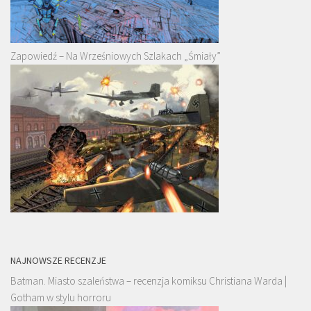
Zapowiedź – Na Wrześniowych Szlakach „Śmiały”
NAJNOWSZE RECENZJE
Batman. Miasto szaleństwa – recenzja komiksu Christiana Warda |
Gotham w stylu horroru