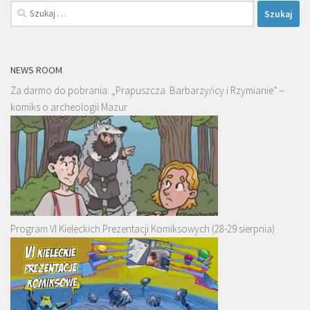
Szukaj:
NEWS ROOM
Za darmo do pobrania: „Prapuszcza. Barbarzyńcy i Rzymianie” –
komiks o archeologii Mazur
Program VI Kieleckich Prezentacji Komiksowych (28-29 sierpnia)