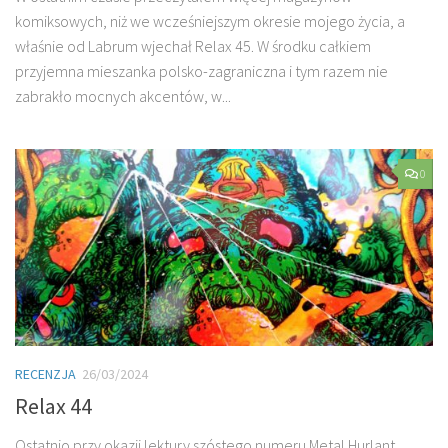
komiksowych, niż we wcześniejszym okresie mojego życia, a
właśnie od Labrum wjechał Relax 45. W środku całkiem
przyjemna mieszanka polsko-zagraniczna i tym razem nie
zabrakło mocnych akcentów, w...
0
RECENZJA
26/03/2024
Relax 44
Ostatnio przy okazji lektury szóstego numeru Metal Hurlant