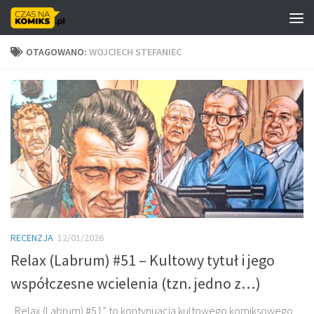
Skip to content
OTAGOWANO:
WOJCIECH STEFANIEC
RECENZJA
12/01/2026
Relax (Labrum) #51 – Kultowy tytuł i jego
współczesne wcielenia (tzn. jedno z…)
„Relax (Labrum) #51” to kontynuacja kultowego komiksowego