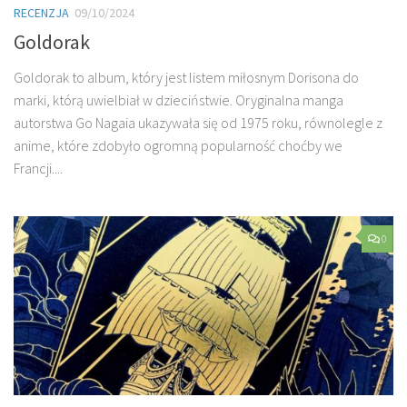
RECENZJA
09/10/2024
Goldorak
Goldorak to album, który jest listem miłosnym Dorisona do
marki, którą uwielbiał w dzieciństwie. Oryginalna manga
autorstwa Go Nagaia ukazywała się od 1975 roku, równolegle z
anime, które zdobyło ogromną popularność choćby we
Francji....
0