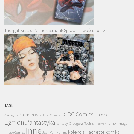
Thorgal. Kriss de Valnor. Strażnik Sprawiedliwości. Tom 8
TAGI:
DC Comics
DC
Batman
dla dzieci
Avengers
Dark Horse Comics
Egmont
fantastyka
Grzegorz Rosiński
humor
fantasy
Image
horror
Inne
kolekcja Hachette
komiks
Image Comics
Jean Van Hamme