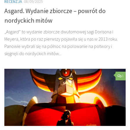
RECENZJA
08/09/2025
Asgard. Wydanie zbiorcze – powrót do
nordyckich mitów
„Asgard” to wydanie zbiorcze dwutomowej sagi Dorisona i
Meyera, która po raz pierwszy pojawiła się u nas w 2013 roku.
Panowie wybrali się na północ na polowanie na potwory i
sięgnęli do nordyckich mitów...
0