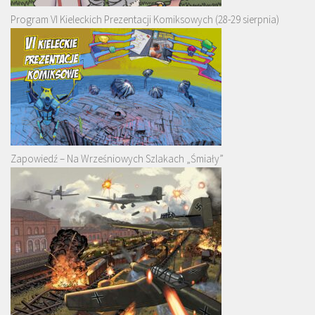
Program VI Kieleckich Prezentacji Komiksowych (28-29 sierpnia)
Zapowiedź – Na Wrześniowych Szlakach „Śmiały”