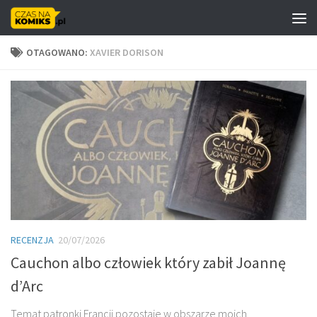
Skip to content
OTAGOWANO:
XAVIER DORISON
RECENZJA
20/07/2026
Cauchon albo człowiek który zabił Joannę
d’Arc
Temat patronki Francji pozostaje w obszarze moich