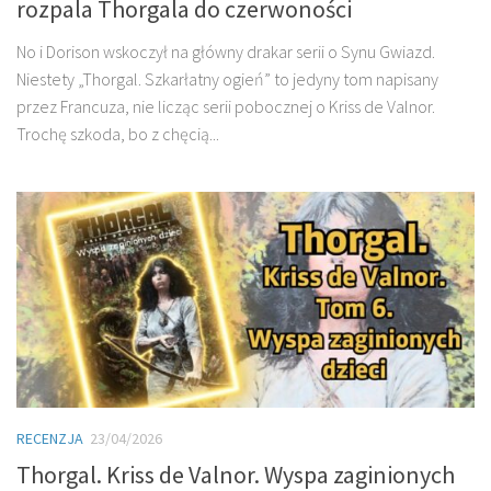
rozpala Thorgala do czerwoności
No i Dorison wskoczył na główny drakar serii o Synu Gwiazd.
Niestety „Thorgal. Szkarłatny ogień” to jedyny tom napisany
przez Francuza, nie licząc serii pobocznej o Kriss de Valnor.
Trochę szkoda, bo z chęcią...
RECENZJA
23/04/2026
Thorgal. Kriss de Valnor. Wyspa zaginionych