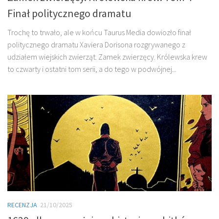
Finał politycznego dramatu
Trochę to trwało, ale w końcu Taurus Media dowiozło finał
politycznego dramatu Xaviera Dorisona rozgrywanego z
udziałem wiejskich zwierząt. Zamek zwierzęcy. Królewska krew
to czwarty i ostatni tom serii, a do tego w podwójnej...
RECENZJA
21/10/2025