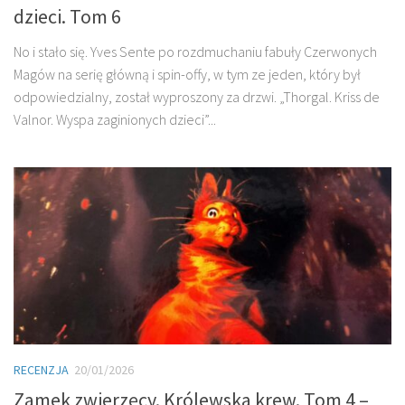
dzieci. Tom 6
No i stało się. Yves Sente po rozdmuchaniu fabuły Czerwonych
Magów na serię główną i spin-offy, w tym ze jeden, który był
odpowiedzialny, został wyproszony za drzwi. „Thorgal. Kriss de
Valnor. Wyspa zaginionych dzieci”...
RECENZJA
20/01/2026
Zamek zwierzęcy. Królewska krew. Tom 4 –