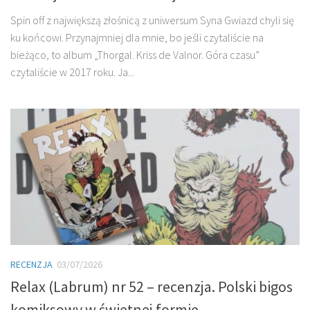
Spin off z największą złośnicą z uniwersum Syna Gwiazd chyli się
ku końcowi. Przynajmniej dla mnie, bo jeśli czytaliście na
bieżąco, to album „Thorgal. Kriss de Valnor. Góra czasu”
czytaliście w 2017 roku. Ja...
RECENZJA
03/07/2026
Relax (Labrum) nr 52 – recenzja. Polski bigos
komiksowy w świetnej formie