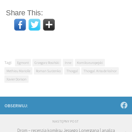
Share This:
Tagi:
Egmont
Grzegorz Rosiński
Inne
Komiks europejski
Methieu Mariolle
Roman Surżenko
Thorgal
Thorgal. Kriss de Valnor
Xavier Dorison
OBSERWUJ:
NASTĘPNY POST
Drom – recenzja komiksu Jessego Lonergana | analiza