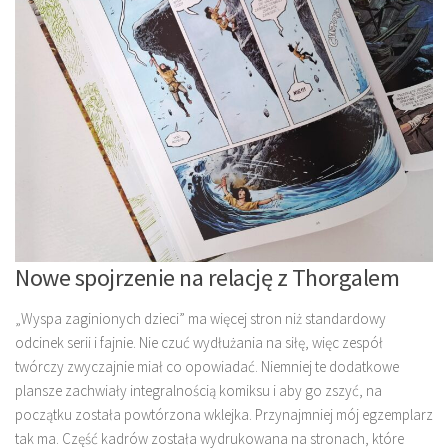
Nowe spojrzenie na relację z Thorgalem
„Wyspa zaginionych dzieci” ma więcej stron niż standardowy
odcinek serii i fajnie. Nie czuć wydłużania na siłę, więc zespół
twórczy zwyczajnie miał co opowiadać. Niemniej te dodatkowe
plansze zachwiały integralnością komiksu i aby go zszyć, na
początku została powtórzona wklejka. Przynajmniej mój egzemplarz
tak ma. Część kadrów została wydrukowana na stronach, które