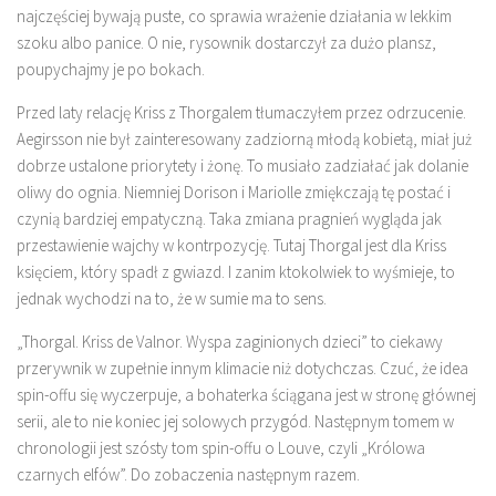
najczęściej bywają puste, co sprawia wrażenie działania w lekkim
szoku albo panice. O nie, rysownik dostarczył za dużo plansz,
poupychajmy je po bokach.
Przed laty relację Kriss z Thorgalem tłumaczyłem przez odrzucenie.
Aegirsson nie był zainteresowany zadziorną młodą kobietą, miał już
dobrze ustalone priorytety i żonę. To musiało zadziałać jak dolanie
oliwy do ognia. Niemniej Dorison i Mariolle zmiękczają tę postać i
czynią bardziej empatyczną. Taka zmiana pragnień wygląda jak
przestawienie wajchy w kontrpozycję. Tutaj Thorgal jest dla Kriss
księciem, który spadł z gwiazd. I zanim ktokolwiek to wyśmieje, to
jednak wychodzi na to, że w sumie ma to sens.
„Thorgal. Kriss de Valnor. Wyspa zaginionych dzieci” to ciekawy
przerywnik w zupełnie innym klimacie niż dotychczas. Czuć, że idea
spin-offu się wyczerpuje, a bohaterka ściągana jest w stronę głównej
serii, ale to nie koniec jej solowych przygód. Następnym tomem w
chronologii jest szósty tom spin-offu o Louve, czyli „Królowa
czarnych elfów”. Do zobaczenia następnym razem.