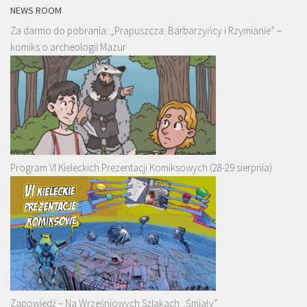
NEWS ROOM
Za darmo do pobrania: „Prapuszcza. Barbarzyńcy i Rzymianie” –
komiks o archeologii Mazur
Program VI Kieleckich Prezentacji Komiksowych (28-29 sierpnia)
Zapowiedź – Na Wrześniowych Szlakach „Śmiały”