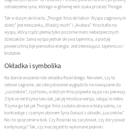
odnalezienie syna, którego w głównej serii szuka przecież Thorgal.
Tak w dużym skrócie to „Thorgal. Kriss de Valnor. Wyspa zaginionych
dzieci” jest mieszanką „Władcy much” i „Avatara”. Kriss trafia na
wyspę, którą rządzi plemię tylko pozornie mało niebezpiecznych
dzieciaków. Sama wyspa jednak skrywa tajemnicę, a pod jej
powierzchnią bije pierwotna energia. Jest interesująco, tajemniczo i
brutalnie.
Okładka i symbolika
Na starcie wrażenie robi okładka Rosińskiego. Nie wiem, czy to
celowe zagranie, ale zdecydowanie wygląda to na nawiązanie do
„Łuczników”, czyli tomu, w którym Kriss pojawiła się po raz pierwszy.
Z tym że nie trzyma łuku tak, jak jej młodsza wersja, celując w niebo.
Trzyma go tak jak Thorgal. Kriss została ubrana w białą suknię, co
kontrastuje z czarnym ubiorem Syna Gwiazd z okładki „Łuczników”.
No i to spojrzenie w bok. Czy Rosiński się zacytował, czy dorysował
kontynuację? Tak, czy inaczej jest to wykonane pięknie i