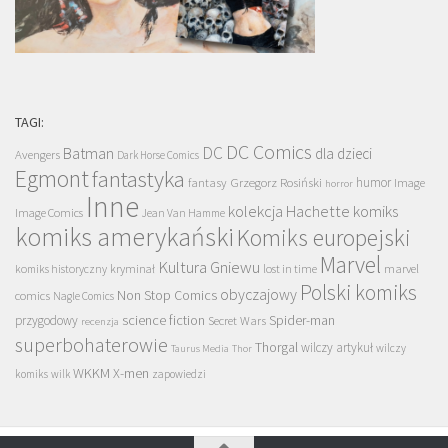
TAGI:
DC Comics
DC
Batman
dla dzieci
Avengers
Dark Horse Comics
Egmont
fantastyka
Grzegorz Rosiński
humor
fantasy
Image
horror
Inne
kolekcja Hachette
komiks
Image Comics
Jean Van Hamme
komiks amerykański
Komiks europejski
Marvel
Kultura Gniewu
komiks historyczny
kryminał
lost in time
marvel
Polski komiks
obyczajowy
Non Stop Comics
comics
Nagle Comics
science fiction
Spider-man
przygodowy
Secret Wars
recenzja
superbohaterowie
Thorgal
wilczy artykuł
wilczy
Taurus Media
Thor
WKKM
X-men
komiks
wilk
zapowiedzi