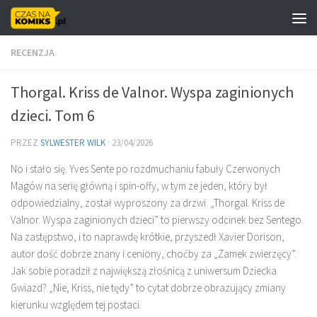
Skip to content
RECENZJA
Thorgal. Kriss de Valnor. Wyspa zaginionych
dzieci. Tom 6
PRZEZ
SYLWESTER WILK
·
23/04/2026
No i stało się. Yves Sente po rozdmuchaniu fabuły Czerwonych
Magów na serię główną i spin-offy, w tym ze jeden, który był
odpowiedzialny, został wyproszony za drzwi. „Thorgal. Kriss de
Valnor. Wyspa zaginionych dzieci” to pierwszy odcinek bez Sentego.
Na zastępstwo, i to naprawdę krótkie, przyszedł Xavier Dorison,
autor dość dobrze znany i ceniony, choćby za „Zamek zwierzęcy”.
Jak sobie poradził z największą złośnicą z uniwersum Dziecka
Gwiazd? „Nie, Kriss, nie tędy” to cytat dobrze obrazujący zmiany
kierunku względem tej postaci.