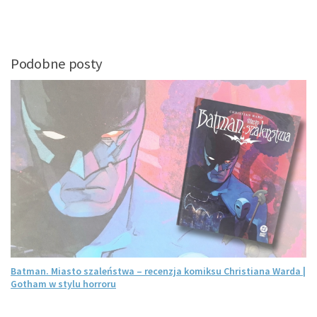
Podobne posty
Batman. Miasto szaleństwa – recenzja komiksu Christiana Warda |
Gotham w stylu horroru