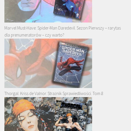
Marvel Must-Have: Spider-Man Daredevil. Sezon Pierwszy – rarytas
dla prenumeratorów – czy warto?
Thorgal. Kriss de Valnor. Strażnik Sprawiedliwości. Tom 8