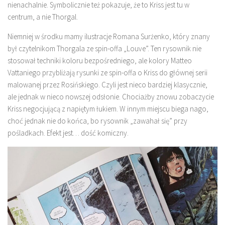
nienachalnie. Symbolicznie też pokazuje, że to Kriss jest tu w
centrum, a nie Thorgal.
Niemniej w środku mamy ilustracje Romana Surżenko, który znany
był czytelnikom Thorgala ze spin-offa „Louve”. Ten rysownik nie
stosował techniki koloru bezpośredniego, ale kolory Matteo
Vattaniego przybliżają rysunki ze spin-offa o Kriss do głównej serii
malowanej przez Rosińskiego. Czyli jest nieco bardziej klasycznie,
ale jednak w nieco nowszej odsłonie. Chociażby znowu zobaczycie
Kriss negocjującą z napiętym łukiem. W innym miejscu biega nago,
choć jednak nie do końca, bo rysownik „zawahał się” przy
pośladkach. Efekt jest… dość komiczny.