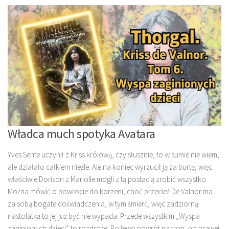
Władca much spotyka Avatara
Yves Sente uczynił z Kriss królową, czy słusznie, to w sumie nie wiem,
ale działało całkiem nieźle. Ale na koniec wyrzucił ją za burtę, więc
właściwie Dorison z Mariolle mogli z tą postacią zrobić wszystko.
Można mówić o powrocie do korzeni, choć przecież De Valnor ma
za sobą bogate doświadczenia, w tym śmierć, więc zadziorną
nastolatką to jej już być nie wypada. Przede wszystkim „Wyspa
zaginionych dzieci” to rozdroże. Po lewo powrót na tron, po prawej