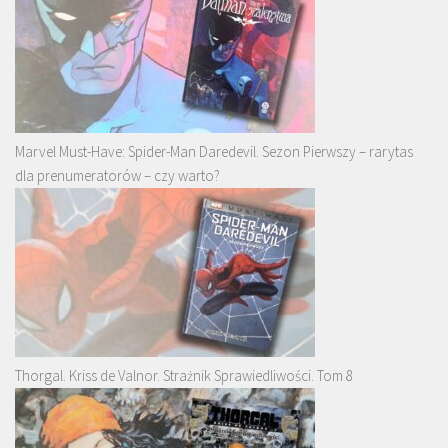
Marvel Must-Have: Spider-Man Daredevil. Sezon Pierwszy – rarytas
dla prenumeratorów – czy warto?
Thorgal. Kriss de Valnor. Strażnik Sprawiedliwości. Tom 8