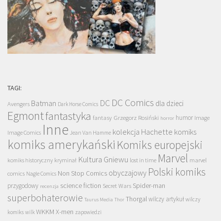
TAGI:
DC Comics
DC
Batman
dla dzieci
Avengers
Dark Horse Comics
Egmont
fantastyka
Grzegorz Rosiński
humor
fantasy
Image
horror
Inne
kolekcja Hachette
komiks
Image Comics
Jean Van Hamme
komiks amerykański
Komiks europejski
Marvel
Kultura Gniewu
komiks historyczny
kryminał
lost in time
marvel
Polski komiks
obyczajowy
Non Stop Comics
comics
Nagle Comics
science fiction
Spider-man
przygodowy
Secret Wars
recenzja
superbohaterowie
Thorgal
wilczy artykuł
wilczy
Taurus Media
Thor
WKKM
X-men
komiks
wilk
zapowiedzi