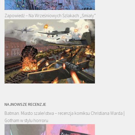
Zapowiedź – Na Wrześniowych Szlakach „Śmiały”
NAJNOWSZE RECENZJE
Batman. Miasto szaleństwa – recenzja komiksu Christiana Warda |
Gotham w stylu horroru