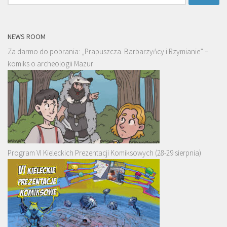
NEWS ROOM
Za darmo do pobrania: „Prapuszcza. Barbarzyńcy i Rzymianie” –
komiks o archeologii Mazur
Program VI Kieleckich Prezentacji Komiksowych (28-29 sierpnia)