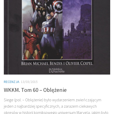
RECENZJA
13/03/2015
WKKM. Tom 60 – Oblężenie
Siege (pol. – Oblężenie) było wydarzeniem zwieńczającym
jeden z najbardziej specyficznych, a zarazem ciekawych
okresów w historii komiksowego uniwersum Marvela, jakim było