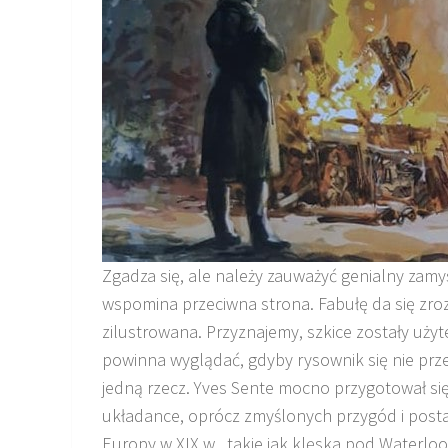
Zgadza się, ale należy zauważyć genialny zamysł
wspomina przeciwna strona. Fabułę da się zrozu
zilustrowana. Przyznajemy, szkice zostały uży
powinna wyglądać, gdyby rysownik się nie prz
jedną rzecz. Yves Sente mocno przygotował si
układance, oprócz zmyślonych przygód i postaci
Europy w XIX w., takie jak klęska pod Waterloo,