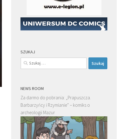
SZUKAJ
Szukaj:
NEWS ROOM
i
Za darmo do pobrania: „Prapuszcza.
Barbarzyńcy i Rzymianie” – komiks o
archeologii Mazur