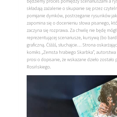
będziemy proces pomiędzy scenariuszami a ry
składają zażalenie o skupianie się przez czyteln
pomijanie dymków, postrzeganie rysunków jako
zapomina się o docenieniu słowa pisanego, któr
zaczyna się rozprawa. Za chwilę nie będę mógł
reprezentującej scenariusze, kursywą (bo bard
graficzną. Ćśśśś, słuchajcie… Strona oskarżają
komiks „Zemsta hrabiego Skarbka”, autorstwa g
prosi o dopisanie, że wskazane dzieło został
Rosińskiego.