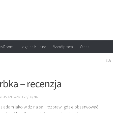
arvel, DC Comics, Image, newsy, konkursy. Wszystko o komiksach
ss Room
Legalna Kultura
Współpraca
O nas
rbka – recenzja
AKTUALIZOWANO
26/06/2020
 zasiadam jako widz na sali rozpraw, gdzie obserwować