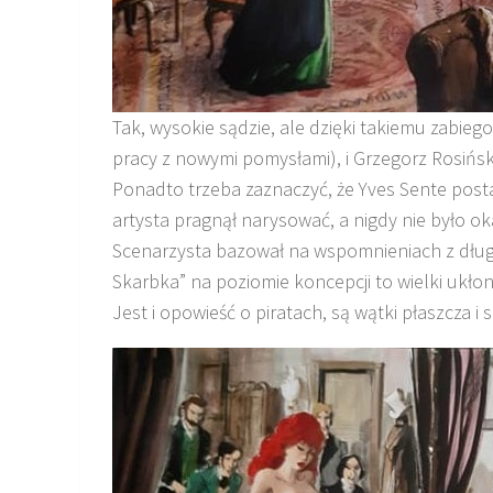
Tak, wysokie sądzie, ale dzięki takiemu zabiego
pracy z nowymi pomysłami), i Grzegorz Rosiński
Ponadto trzeba zaznaczyć, że Yves Sente posta
artysta pragnął narysować, a nigdy nie było oka
Scenarzysta bazował na wspomnieniach z dłu
Skarbka” na poziomie koncepcji to wielki ukłon
Jest i opowieść o piratach, są wątki płaszcza 