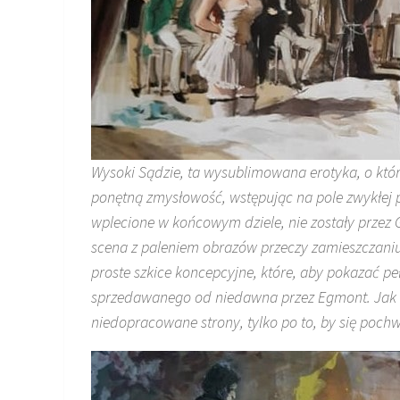
Wysoki Sądzie, ta wysublimowana erotyka, o któr
ponętną zmysłowość, wstępując na pole zwykłej p
wplecione w końcowym dziele, nie zostały przez 
scena z paleniem obrazów przeczy zamieszczaniu
proste szkice koncepcyjne, które, aby pokazać pe
sprzedawanego od niedawna przez Egmont. Jak 
niedopracowane strony, tylko po to, by się pochw