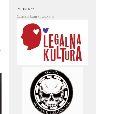
PARTNERZY
Czas na komiks wspiera:
y