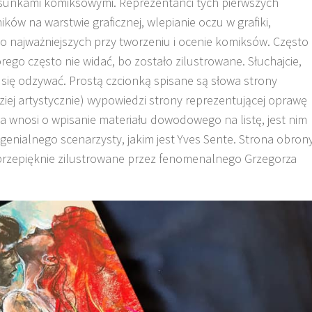
sunkami komiksowymi. Reprezentanci tych pierwszych
ików na warstwie graficznej, wlepianie oczu w grafiki,
 najważniejszych przy tworzeniu i ocenie komiksów. Często
ego często nie widać, bo zostało zilustrowane. Słuchajcie,
 się odzywać. Prostą czcionką spisane są słowa strony
ziej artystycznie) wypowiedzi strony reprezentującej oprawę
ca wnosi o wpisanie materiału dowodowego na listę, jest nim
enialnego scenarzysty, jakim jest Yves Sente. Strona obron
o przepięknie zilustrowane przez fenomenalnego Grzegorza