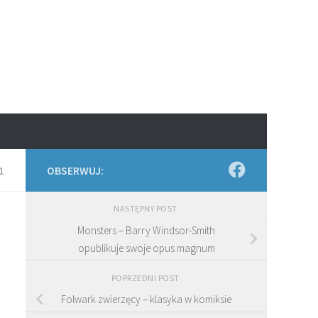
1
OBSERWUJ:
NASTĘPNY POST
Monsters – Barry Windsor-Smith
opublikuje swoje opus magnum
POPRZEDNI POST
Folwark zwierzęcy – klasyka w komiksie