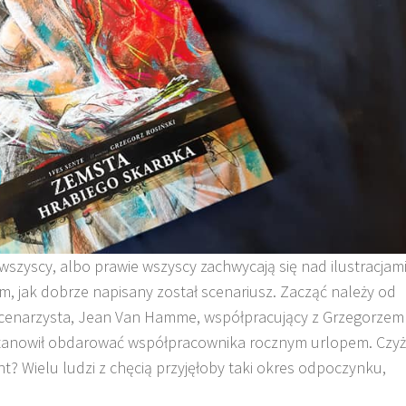
 wszyscy, albo prawie wszyscy zachwycają się nad ilustracjam
m, jak dobrze napisany został scenariusz. Zacząć należy od
y scenarzysta, Jean Van Hamme, współpracujący z Grzegorzem
ostanowił obdarować współpracownika rocznym urlopem. Czyż
nt? Wielu ludzi z chęcią przyjęłoby taki okres odpoczynku,