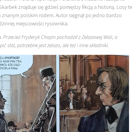
karbek znajduje się gdzieś pomiędzy fikcją a historią. Losy te
m znanym polskim rodem. Autor sięgnął po jedno bardzo
dzinnej miejscowości rysownika.
a. Przecież Fryderyk Chopin pochodził z Żelazowej Woli, a
 stal, potrzebne jest żelazo, ale też i inne składniki.