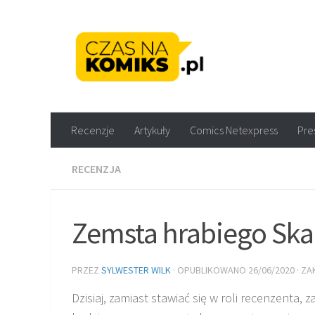
Skip to content
Recenzje komiksów M
Recenzje
Artykuły
Comics Netexpress
Pre
RECENZJA
Zemsta hrabiego Ska
PRZEZ
SYLWESTER WILK
· OPUBLIKOWANO
26/06/2020
· Z
Dzisiaj, zamiast stawiać się w roli recenzenta,