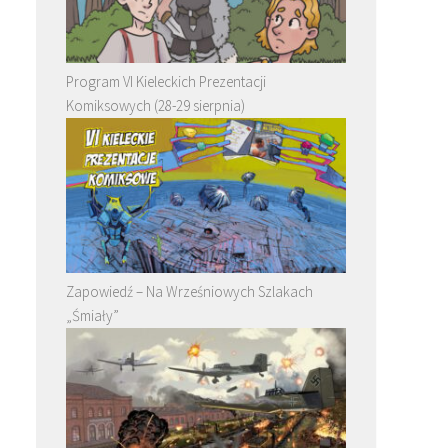
Program VI Kieleckich Prezentacji
Komiksowych (28-29 sierpnia)
Zapowiedź – Na Wrześniowych Szlakach
„Śmiały”