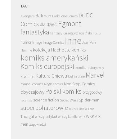
TAGI:
DC
DC
Batman
Avengers
Dark Horse Comics
Egmont
Comics
dla dzieci
fantastyka
Grzegorz Rosiński
fantasy
horror
Inne
humor
Image
Image Comics
Jean Van
kolekcja Hachette
komiks
Hamme
komiks amerykański
Komiks europejski
komiks historyczny
Marvel
Kultura Gniewu
kryminał
lost in time
Non Stop Comics
marvel comics
Nagle Comics
Polski komiks
obyczajowy
przygodowy
science fiction
Spider-man
Secret Wars
recenzja
superbohaterowie
Taurus Media
Thor
Thorgal
WKKM
X-
wilczy artykuł
wilczy komiks
wilk
men
zapowiedzi