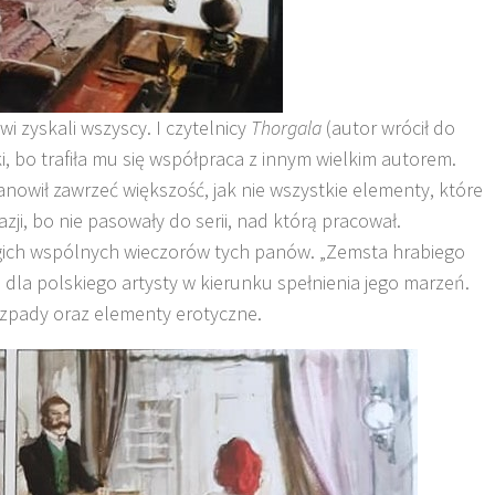
wi zyskali wszyscy. I czytelnicy
Thorgala
(autor wrócił do
, bo trafiła mu się współpraca z innym wielkim autorem.
nowił zawrzeć większość, jak nie wszystkie elementy, które
zji, bo nie pasowały do serii, nad którą pracował.
gich wspólnych wieczorów tych panów. „Zemsta hrabiego
 dla polskiego artysty w kierunku spełnienia jego marzeń.
i szpady oraz elementy erotyczne.