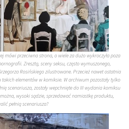
ej mówi przeciwna strona, o wiele za dużo wykroczyła poza
ornografii. Zresztą, sceny seksu, często wymuszonego,
Grzegorza Rosińskiego zilustrowane. Przecież nawet ostatnia
 takich elementów w komiksie. W archiwum pozostały tylko
łnię scenariusza, zostały wepchnięte do III wydania komiksu
można, wysoki sądzie, sprzedawać namiastkę produktu,
alić pełnią scenariusza?