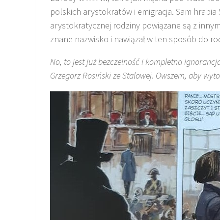
polskich arystokratów i emigracja. Sam hrabia S
arystokratycznej rodziny powiązane są z inny
znane nazwisko i nawiązał w ten sposób do ro
No, to jest już bezczelność i kompletna ignorancj
Grzegorz Rosiński ze Stalowej. Owszem, aby wytopić