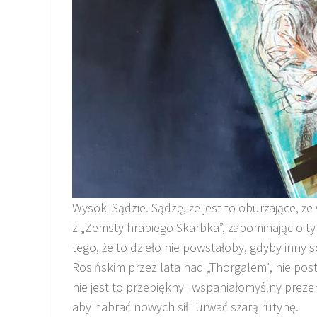
Wysoki Sądzie. Sądzę, że jest to oburzające, że
z „Zemsty hrabiego Skarbka”, zapominając o ty
tego, że to dzieło nie powstałoby, gdyby inn
Rosińskim przez lata nad „Thorgalem”, nie p
nie jest to przepiękny i wspaniałomyślny preze
aby nabrać nowych sił i urwać szarą rutynę.