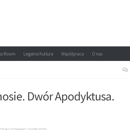
arvel, DC Comics, Image, newsy, konkursy. Wszystko o komiksach
ss Room
Legalna Kultura
Współpraca
O nas
mosie. Dwór Apodyktusa.
AKTUALIZOWANO
10/09/2020