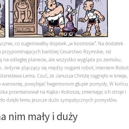
tycznie, co sugerowałby dopisek „w kosmosie”. Na dodatek
h przypominających bardziej Cesarstwo Rzymskie, niż
ą na odległej planecie, ale wszystko wygląda po ziemsku.
. Jedynie plączący się między nogami robot, imieniem Robot
anisława Lema. Czuć, że Janusza Christę ciągnęło w knieje,
na warownię, powybijać hegemonom głupie pomysły. W końcu
oka przemianował na Kajka i Kokosza, zmieniając ich stroje i
yszło dzięki temu jeszcze dużo sympatycznych pomysłów.
a nim mały i duży