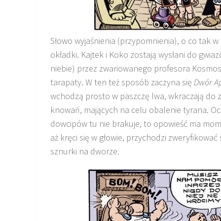
Słowo wyjaśnienia (przypomnienia), o co tak w
okładki. Kajtek i Koko zostają wysłani do gwia
niebie) przez zwariowanego profesora Kosmosi
tarapaty. W ten też sposób zaczyna się
Dwór A
wchodzą prosto w paszczę lwa, wkraczają do 
knowań, mających na celu obalenie tyrana. O
dowcipów tu nie brakuje, to opowieść ma mome
aż kręci się w głowie, przychodzi zweryfikować
sznurki na dworze.