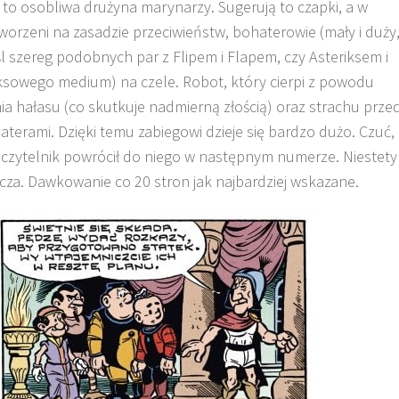
to osobliwa drużyna marynarzy. Sugerują to czapki, a w
worzeni na zasadzie przeciwieństw, bohaterowie (mały i duży
 szereg podobnych par z Flipem i Flapem, czy Asteriksem i
ksowego medium) na czele. Robot, który cierpi z powodu
 hałasu (co skutkuje nadmierną złością) oraz strachu prze
erami. Dzięki temu zabiegowi dzieje się bardzo dużo. Czuć,
 czytelnik powrócił do niego w następnym numerze. Niestety
acza. Dawkowanie co 20 stron jak najbardziej wskazane.