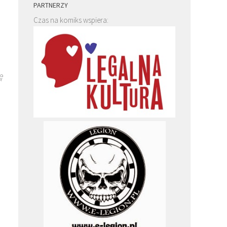
PARTNERZY
Czas na komiks wspiera:
ę