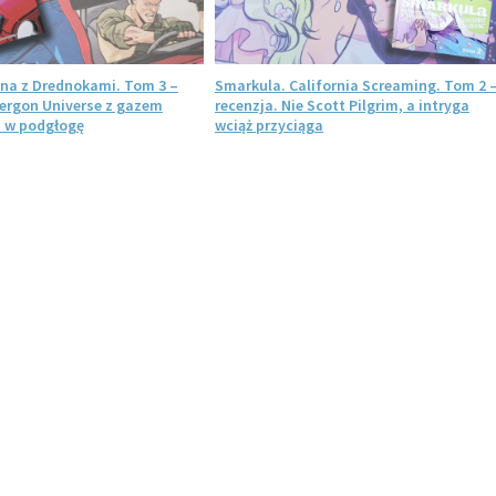
ojna z Drednokami. Tom 3 –
Smarkula. California Screaming. Tom 2 
nergon Universe z gazem
recenzja. Nie Scott Pilgrim, a intryga
 w podgłogę
wciąż przyciąga