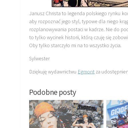
Janusz Christa to legenda polskiego rynku kom
aby rozpoznać jego styl, typowe dla niego krą
rozplanowywania postaci w kadrze. Nie do po
to tylko wycinek historii, którą czuję się zobo
Oby tylko starczyło mi na to wszystko życia.
Sylwester
Dziękuję wydawnictwu
Egmont
za udostępnieni
Podobne posty