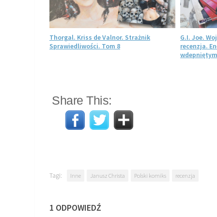
nzja. Polski
Thorgal. Kriss de Valnor. Strażnik
G.I. Joe. W
j formie
Sprawiedliwości. Tom 8
recenzja. E
wdepniętym
Share This:
Tagi:
Inne
Janusz Christa
Polski komiks
recenzja
1 ODPOWIEDŹ