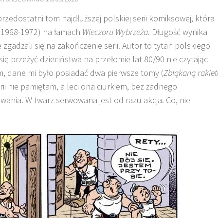
przedostatni tom najdłuższej polskiej serii komiksowej, która
 (1968-1972) na łamach
Wieczoru Wybrzeża
. Długość wynika
 zgadzali się na zakończenie serii. Autor to tytan polskiego
się przeżyć dzieciństwa na przełomie lat 80/90 nie czytając
, dane mi było posiadać dwa pierwsze tomy (
Zbłąkaną rakiet
torii nie pamiętam, a leci ona ciurkiem, bez żadnego
ania. W twarz serwowana jest od razu akcja. Co, nie