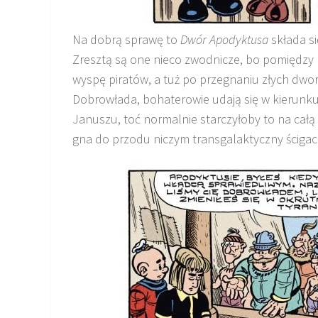
Na dobrą sprawę to
Dwór Apodyktusa
składa si
Zresztą są one nieco zwodnicze, bo pomiędzy
wyspę piratów, a tuż po przegnaniu złych dwo
Dobrowłada, bohaterowie udają się w kierunku
Januszu, toć normalnie starczyłoby to na całą 
gna do przodu niczym transgalaktyczny ścigac