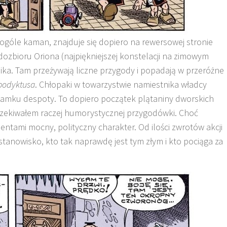
 ogóle kaman, znajduje się dopiero na rewersowej stronie
zdozbioru Oriona (najpiękniejszej konstelacji na zimowym
ka. Tam przeżywają liczne przygody i popadają w przeróżne
podyktusa
. Chłopaki w towarzystwie namiestnika władcy
zamku despoty. To dopiero początek plątaniny dworskich
czekiwałem raczej humorystycznej przygodówki. Choć
ntami mocny, polityczny charakter. Od ilości zwrotów akcji
 stanowisko, kto tak naprawdę jest tym złym i kto pociąga za