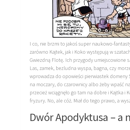
I co, nie brzmi to jakoś super naukowo-fantas
zarówno Kajtek, jak i Koko występują w szatac
Gwiezdną Flotę. Ich przygody umiejscowione s
Las, zamek, bezludna wyspa, bagna, czy morze
wprowadza do opowieści pierwiastek domeny St
na moczary, do czarownicy albo żeby wpaść 
przecież wciągnęło go tam na dobre i Kajtka i K
fryzury. No, ale cóż. Miał do tego prawo, a w
Dwór Apodyktusa – a n