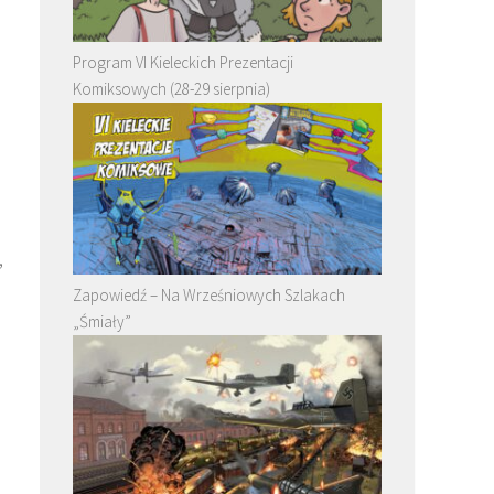
Program VI Kieleckich Prezentacji
Komiksowych (28-29 sierpnia)
,
Zapowiedź – Na Wrześniowych Szlakach
„Śmiały”