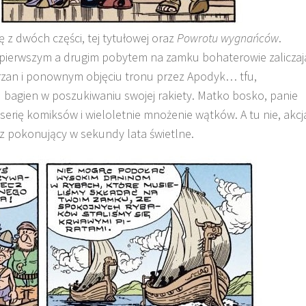
ę z dwóch części, tej tytułowej oraz
Powrotu wygnańców
.
 pierwszym a drugim pobytem na zamku bohaterowie zaliczaj
rzan i ponownym objęciu tronu przez Apodyk… tfu,
 bagien w poszukiwaniu swojej rakiety. Matko bosko, panie
serię komiksów i wieloletnie mnożenie wątków. A tu nie, akcj
z pokonujący w sekundy lata świetlne.