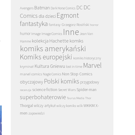
DC
DC
Batman
Avengers
Dark Horse Comics
Egmont
Comics
dla dzieci
fantastyka
Grzegorz Rosiński
fantasy
horror
Inne
humor
Image
Image Comics
Jean Van
.
kolekcja Hachette
komiks
Hamme
komiks amerykański
Komiks europejski
komiks historyczny
Marvel
Kultura Gniewu
kryminał
lost in time
Non Stop Comics
marvel comics
Nagle Comics
Polski komiks
obyczajowy
przygodowy
science fiction
Spider-man
Secret Wars
recenzja
superbohaterowie
Taurus Media
Thor
Thorgal
WKKM
X-
wilczy artykuł
wilczy komiks
wilk
men
zapowiedzi