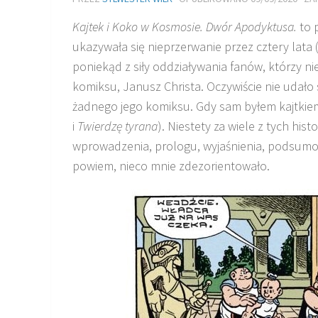
Kajtek i Koko w Kosmosie. Dwór Apodyktusa.
to 
ukazywała się nieprzerwanie przez cztery lata
poniekąd z siły oddziaływania fanów, którzy nie
komiksu, Janusz Christa. Oczywiście nie udało 
żadnego jego komiksu. Gdy sam byłem kajtkiem
i
Twierdzę tyrana
). Niestety za wiele z tych his
wprowadzenia, prologu, wyjaśnienia, podsumow
powiem, nieco mnie zdezorientowało.