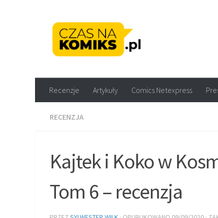
Skip to content
Recenzje komiksów M
Recenzje
Artykuły
Comics Netexpress
Pre
RECENZJA
Kajtek i Koko w Kos
Tom 6 – recenzja
PRZEZ
SYLWESTER WILK
· OPUBLIKOWANO
09/09/2020
· Z