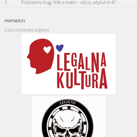
Podziemny krąg. Wilk w matni – wilczy artykuł nr 47
PARTNERZY
Czas na komiks wspiera: