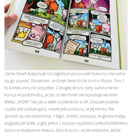
Jamie Smart dysponuje szczególnym poczuciem humoru i nie waha
się go używać. Doceniam, że dzięki temu
Królik kontra Małpa. Tom 1
to komiks inny niż wszystkie. Z drugiej strony żarty autora nie do
końca mi podchodzą, przez co ten tomik nie wywołuje we mnie
efektu „WOW!” tak jak u setek czytelników w UK. Owszem puenta
często jest zaskakująca, nawet jeśli oznacza, że jej nie ma. Nie
sposób się nie uśmiechnąć z tego, że ktoś zauważa, że głowa małpy
wygląda jak tyłek, a gdy jedna z maszyn wydziera człekokształtnemu
dziurę w wiadomym miejscu, ktoś krzyczy, że nie wiadomo, gdzie