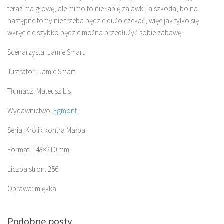
teraz ma głowę, ale mimo to nie łapię zajawki, a szkoda, bo na
następne tomy nie trzeba będzie dużo czekać, więc jak tylko się
wkręcicie szybko będzie można przedłużyć sobie zabawę.
Scenarzysta: Jamie Smart
Ilustrator: Jamie Smart
Tłumacz: Mateusz Lis
Wydawnictwo:
Egmont
Seria: Królik kontra Małpa
Format: 148×210 mm
Liczba stron: 256
Oprawa: miękka
Podobne posty