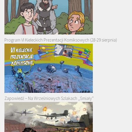
Program VI Kieleckich Prezentacji Komiksowych (28-29 sierpnia)
Zapowiedź – Na Wrześniowych Szlakach „Śmiały”