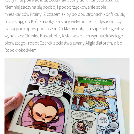
Niemniej zaczyna się podbój i podporządkowanie sobie
mieszkańców krainy. Z czasem ekipy po obu stronach konfliktu się
rozrastają, do Królika dołącza stary weteran Le Lis, dysponujący
siatką podkopów pod lasem. Do Małpy dołącza super inteligentny
wynalazca Skunks, Kaskabóbr, tester wszelkich wynalazków tego
pierwszego i robot Czarek z żelastwa zwany Aligladiatorem, albo
Robokrokodylem.