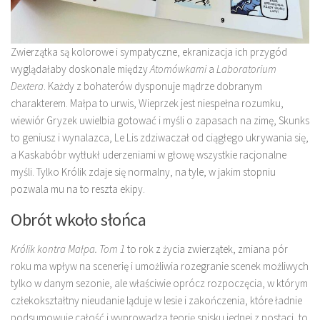
Zwierzątka są kolorowe i sympatyczne, ekranizacja ich przygód
wyglądałaby doskonale między
Atomówkami
a
Laboratorium
Dextera
. Każdy z bohaterów dysponuje mądrze dobranym
charakterem. Małpa to urwis, Wieprzek jest niespełna rozumku,
wiewiór Gryzek uwielbia gotować i myśli o zapasach na zimę, Skunks
to geniusz i wynalazca, Le Lis zdziwaczał od ciągłego ukrywania się,
a Kaskabóbr wytłukł uderzeniami w głowę wszystkie racjonalne
myśli. Tylko Królik zdaje się normalny, na tyle, w jakim stopniu
pozwala mu na to reszta ekipy.
Obrót wkoło słońca
Królik kontra Małpa. Tom 1
to rok z życia zwierzątek, zmiana pór
roku ma wpływ na scenerię i umożliwia rozegranie scenek możliwych
tylko w danym sezonie, ale właściwie oprócz rozpoczęcia, w którym
człekokształtny nieudanie ląduje w lesie i zakończenia, które ładnie
podsumowuje całość i wyprowadza teorię spisku jednej z postaci, to