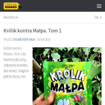
Skip to content
RECENZJA
2
Królik kontra Małpa. Tom 1
PRZEZ
SYLWESTER WILK
·
02/09/2023
Królik kontra
Małpa. Tom 1
to
humorystyczny,
zabawny komiks
dla dzieci. Gagów
jest tu dużo, bo