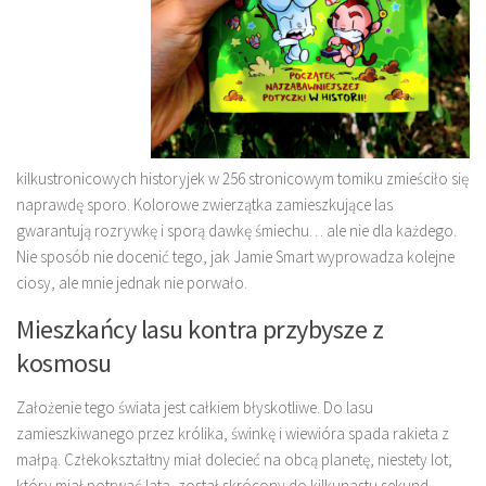
kilkustronicowych historyjek w 256 stronicowym tomiku zmieściło się
naprawdę sporo. Kolorowe zwierzątka zamieszkujące las
gwarantują rozrywkę i sporą dawkę śmiechu… ale nie dla każdego.
Nie sposób nie docenić tego, jak Jamie Smart wyprowadza kolejne
ciosy, ale mnie jednak nie porwało.
Mieszkańcy lasu kontra przybysze z
kosmosu
Założenie tego świata jest całkiem błyskotliwe. Do lasu
zamieszkiwanego przez królika, świnkę i wiewióra spada rakieta z
małpą. Człekokształtny miał dolecieć na obcą planetę, niestety lot,
który miał potrwać lata, został skrócony do kilkunastu sekund.