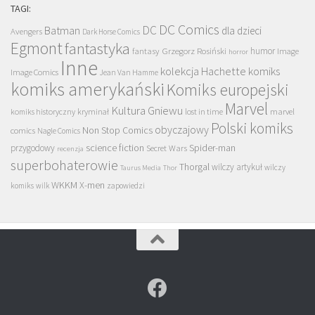
TAGI:
DC Comics
DC
Batman
dla dzieci
Avengers
Dark Horse Comics
Egmont
fantastyka
Grzegorz Rosiński
humor
fantasy
Image
horror
Inne
kolekcja Hachette
komiks
Image Comics
Jean Van Hamme
komiks amerykański
Komiks europejski
Marvel
Kultura Gniewu
komiks historyczny
kryminał
lost in time
marvel
Polski komiks
obyczajowy
Non Stop Comics
comics
Nagle Comics
science fiction
Spider-man
przygodowy
Secret Wars
recenzja
superbohaterowie
Thorgal
wilczy artykuł
wilczy
Taurus Media
Thor
WKKM
X-men
komiks
wilk
zapowiedzi