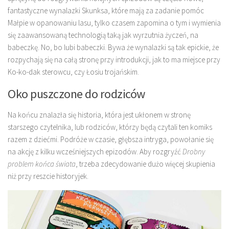
fantastyczne wynalazki Skunksa, które mają za zadanie pomóc
Małpie w opanowaniu lasu, tylko czasem zapomina o tym i wymienia
się zaawansowaną technologią taką jak wyrzutnia życzeń, na
babeczkę. No, bo lubi babeczki. Bywa że wynalazki są tak epickie, że
rozpychają się na całą stronę przy introdukcji, jak to ma miejsce przy
Ko-ko-dak sterowcu, czy Łosiu trojańskim.
Oko puszczone do rodziców
Na końcu znalazła się historia, która jest ukłonem w stronę
starszego czytelnika, lub rodziców, którzy będą czytali ten komiks
razem z dziećmi. Podróże w czasie, głębsza intryga, powołanie się
na akcję z kilku wcześniejszych epizodów. Aby rozgryźć
Drobny
problem końca świata
, trzeba zdecydowanie dużo więcej skupienia
niż przy reszcie historyjek.