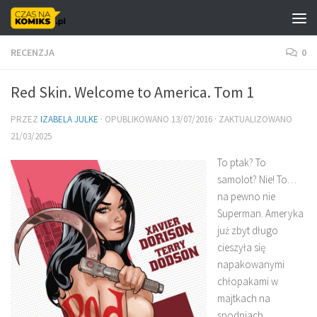
Skip to content
RECENZJA
0
Red Skin. Welcome to America. Tom 1
PRZEZ
IZABELA JULKE
· OPUBLIKOWANO
13/07/2016
· ZAKTUALIZOWANO
21/03/2025
To ptak? To
samolot? Nie! To…
na pewno nie
Superman. Ameryka
już zbyt długo
cieszyła się
napakowanymi
chłopakami w
majtkach na
spodniach.