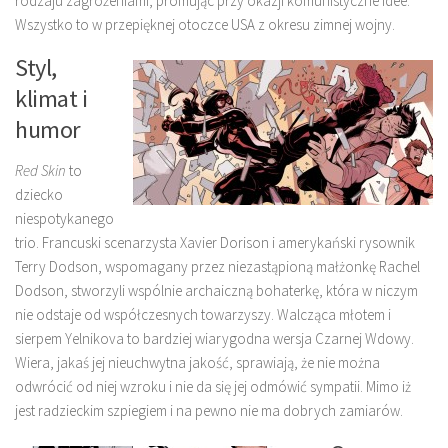
rodzaju zagrożeniami, promując przy okazji komunistyczne idee.
Wszystko to w przepięknej otoczce USA z okresu zimnej wojny.
Styl,
klimat i
humor
Red Skin
to
dziecko
niespotykanego
trio. Francuski scenarzysta Xavier Dorison i amerykański rysownik
Terry Dodson, wspomagany przez niezastąpioną małżonkę Rachel
Dodson, stworzyli wspólnie archaiczną bohaterkę, która w niczym
nie odstaje od współczesnych towarzyszy. Walcząca młotem i
sierpem Yelnikova to bardziej wiarygodna wersja Czarnej Wdowy.
Wiera, jakaś jej nieuchwytna jakość, sprawiają, że nie można
odwrócić od niej wzroku i nie da się jej odmówić sympatii. Mimo iż
jest radzieckim szpiegiem i na pewno nie ma dobrych zamiarów.