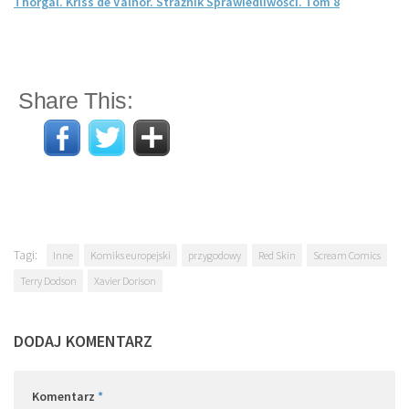
Thorgal. Kriss de Valnor. Strażnik Sprawiedliwości. Tom 8
Share This:
Tagi:
Inne
Komiks europejski
przygodowy
Red Skin
Scream Comics
Terry Dodson
Xavier Dorison
DODAJ KOMENTARZ
Komentarz
*