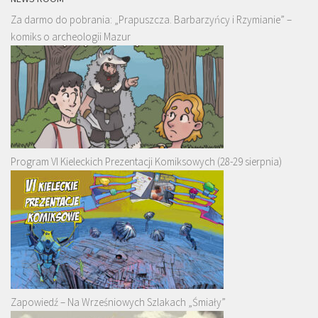
Za darmo do pobrania: „Prapuszcza. Barbarzyńcy i Rzymianie” –
komiks o archeologii Mazur
Program VI Kieleckich Prezentacji Komiksowych (28-29 sierpnia)
Zapowiedź – Na Wrześniowych Szlakach „Śmiały”