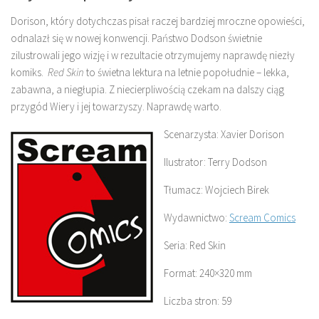
Dorison, który dotychczas pisał raczej bardziej mroczne opowieści,
odnalazł się w nowej konwencji. Państwo Dodson świetnie
zilustrowali jego wizję i w rezultacie otrzymujemy naprawdę niezły
komiks.
Red Skin
to świetna lektura na letnie popołudnie – lekka,
zabawna, a niegłupia. Z niecierpliwością czekam na dalszy ciąg
przygód Wiery i jej towarzyszy. Naprawdę warto.
Scenarzysta: Xavier Dorison
Ilustrator: Terry Dodson
Tłumacz: Wojciech Birek
Wydawnictwo:
Scream Comics
Seria: Red Skin
Format: 240×320 mm
Liczba stron: 59