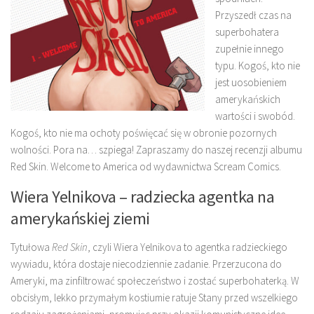
Przyszedł czas na
superbohatera
zupełnie innego
typu. Kogoś, kto nie
jest uosobieniem
amerykańskich
wartości i swobód.
Kogoś, kto nie ma ochoty poświęcać się w obronie pozornych
wolności. Pora na… szpiega! Zapraszamy do naszej recenzji albumu
Red Skin. Welcome to America od wydawnictwa Scream Comics.
Wiera Yelnikova – radziecka agentka na
amerykańskiej ziemi
Tytułowa
Red Skin
, czyli Wiera Yelnikova to agentka radzieckiego
wywiadu, która dostaje niecodziennie zadanie. Przerzucona do
Ameryki, ma zinfiltrować społeczeństwo i zostać superbohaterką. W
obcisłym, lekko przymałym kostiumie ratuje Stany przed wszelkiego