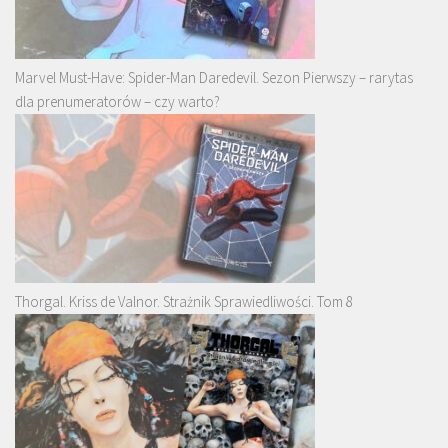
Marvel Must-Have: Spider-Man Daredevil. Sezon Pierwszy – rarytas
dla prenumeratorów – czy warto?
Thorgal. Kriss de Valnor. Strażnik Sprawiedliwości. Tom 8