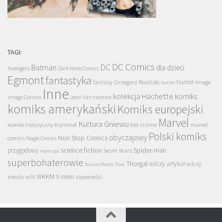
TAGI:
DC Comics
DC
Batman
dla dzieci
Avengers
Dark Horse Comics
Egmont
fantastyka
Grzegorz Rosiński
humor
fantasy
Image
horror
Inne
kolekcja Hachette
komiks
Image Comics
Jean Van Hamme
komiks amerykański
Komiks europejski
Marvel
Kultura Gniewu
komiks historyczny
kryminał
lost in time
marvel
Polski komiks
obyczajowy
Non Stop Comics
comics
Nagle Comics
science fiction
Spider-man
przygodowy
Secret Wars
recenzja
superbohaterowie
Thorgal
wilczy artykuł
wilczy
Taurus Media
Thor
WKKM
X-men
komiks
wilk
zapowiedzi