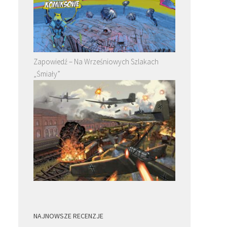
Zapowiedź – Na Wrześniowych Szlakach
„Śmiały”
NAJNOWSZE RECENZJE