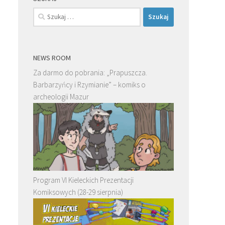
Szukaj:
NEWS ROOM
Za darmo do pobrania: „Prapuszcza.
Barbarzyńcy i Rzymianie” – komiks o
archeologii Mazur
Program VI Kieleckich Prezentacji
Komiksowych (28-29 sierpnia)