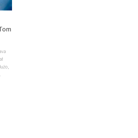
 Tom
ava
ał
dużo,
.