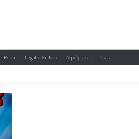
arvel, DC Comics, Image, newsy, konkursy. Wszystko o komiksach
ss Room
Legalna Kultura
Współpraca
O nas