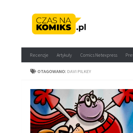
Skip to content
Recenzje komiksów M
Recenzje
Artykuły
Comics Netexpress
Pre
OTAGOWANO:
DAVI PILKEY