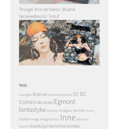
Thorgal. Kriss de Valnor. Strażnik
Sprawiedliwości. Tom 8
TAGI:
DC
DC
Batman
Avengers
Dark Horse Comics
Egmont
Comics
dla dzieci
fantastyka
Grzegorz Rosiński
fantasy
horror
Inne
humor
Image
Image Comics
Jean Van
kolekcja Hachette
komiks
Hamme