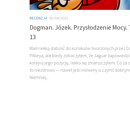
RECENZJA
05/04/2025
Dogman. Józek. Przysłodzenie Mocy.
13
Mam lekką słabość do komiksów tworzonych przez D
Pilkeya, ale kiedy zobaczyłem, że Jaguar zapowiedzi
kolejną jego pozycję, lekko się zmarszczyłem. Co za 
to niezdrowo — nawet jeśli mówimy o czymś dobrym
Niemniej...