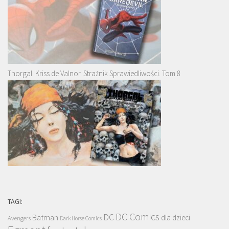
Thorgal. Kriss de Valnor. Strażnik Sprawiedliwości. Tom 8
TAGI:
DC Comics
DC
Batman
dla dzieci
Avengers
Dark Horse Comics