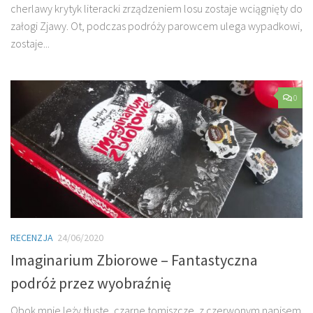
cherlawy krytyk literacki zrządzeniem losu zostaje wciągnięty do
załogi Zjawy. Ot, podczas podróży parowcem ulega wypadkowi,
zostaje...
0
RECENZJA
24/06/2020
Imaginarium Zbiorowe – Fantastyczna
podróż przez wyobraźnię
Obok mnie leży tłuste, czarne tomiszcze, z czerwonym napisem