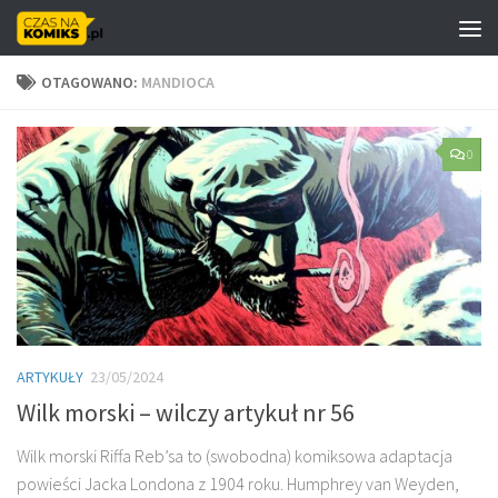
Skip to content
OTAGOWANO:
MANDIOCA
0
ARTYKUŁY
23/05/2024
Wilk morski – wilczy artykuł nr 56
Wilk morski Riffa Reb’sa to (swobodna) komiksowa adaptacja
powieści Jacka Londona z 1904 roku. Humphrey van Weyden,