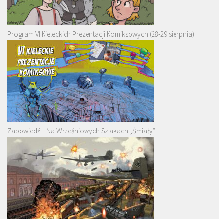
Program VI Kieleckich Prezentacji Komiksowych (28-29 sierpnia)
Zapowiedź – Na Wrześniowych Szlakach „Śmiały”