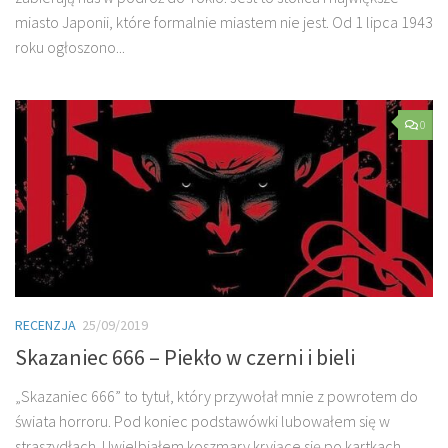
miasto Japonii, które formalnie miastem nie jest. Od 1 lipca 1943
roku ogłoszono...
0
RECENZJA
25/09/2019
Skazaniec 666 – Piekło w czerni i bieli
„Skazaniec 666” to tytuł, który przywołał mnie z powrotem do
świata horroru. Pod koniec podstawówki lubowałem się w
straszydłach. Uwielbiałem koszmary kryjące się po kartkach