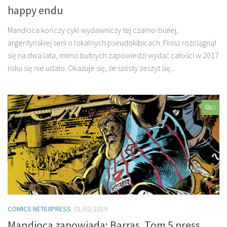
happy endu
Mandioca kończy cykl wydawniczy tej czarno-białej,
argentyńskiej serii o lokalnych pseudokibicach. Finisz rozciągnął
się na dwa lata, mimo butnych zapowiedzi wydać całości w 2017
roku się nie udało. Okazuje się, że szósty zeszyt się...
0
COMICS NETEXPRESS
01/02/2019
Mandioca zapowiada: Barras. Tom 5 press