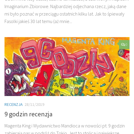
Imaginarium Zbiorowe. Najbardziej odjechana rzecz, jaką dane
mi było poznać w przeciągu ostatnich kilku lat. Jak to śpiewały
Fasolki jakieś 30 lat temu (aż mnie...
0
RECENZJA
28/11/2019
9 godzin recenzja
Magenta King i Wydawnictwo Mandioca w nowości pt. 9 godzin
zabierają nas w podróż do Tokio. Jest to stolica i największe