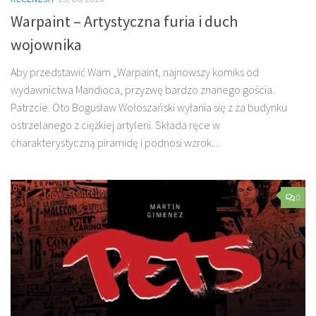
Warpaint – Artystyczna furia i duch
wojownika
Aby przedstawić Wam „Warpaint, najnowszy komiks od
wydawnictwa Mandioca, przyzwę bardzo znanego gościa.
Patrzcie. Oto Bogusław Wołoszański wyłania się z za budynku
ostrzelanego z ciężkiej artylerii. Składa ręce w
charakterystyczną piramidę i podnosi wzrok....
0