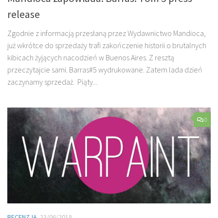
release
Zgodnie z informacją przesłaną przez Wydawnictwo Mandioca,
już wkrótce do sprzedaży trafi zakończenie historii o brutalnych
kibicach żyjących nacodzień w Buenos Aires. Z resztą
przeczytajcie sami. Barras#5 wydrukowane. Zatem lada dzień
zaczynamy sprzedaż. Piąty...
0
RECENZJA
23/06/2018