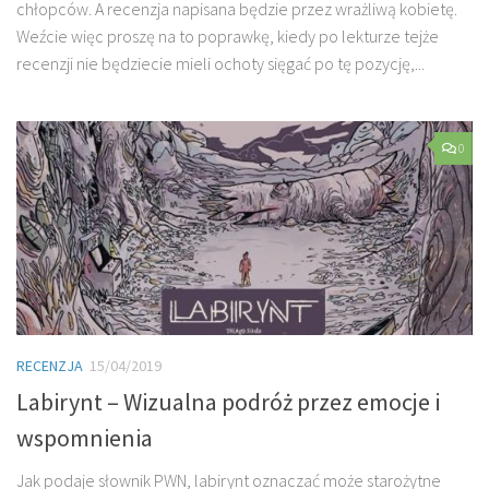
chłopców. A recenzja napisana będzie przez wrażliwą kobietę.
Weźcie więc proszę na to poprawkę, kiedy po lekturze tejże
recenzji nie będziecie mieli ochoty sięgać po tę pozycję,...
0
RECENZJA
15/04/2019
Labirynt – Wizualna podróż przez emocje i
wspomnienia
Jak podaje słownik PWN, labirynt oznaczać może starożytne