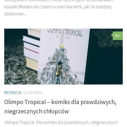
książek (Miasteczko Salem u-wiel-bia-łem), jak i te bardziej
dosłownie...
0
RECENZJA
11/07/2019
Olimpo Tropical – komiks dla prawdziwych,
niegrzecznych chłopców
Olimpo Tropical. Oto komiks dla prawdziwych, niegrzecznych