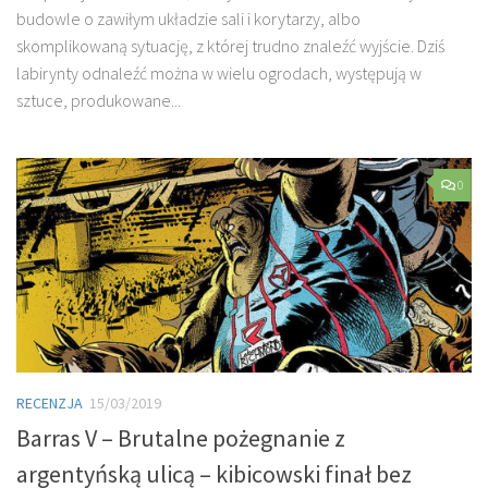
budowle o zawiłym układzie sali i korytarzy, albo
skomplikowaną sytuację, z której trudno znaleźć wyjście. Dziś
labirynty odnaleźć można w wielu ogrodach, występują w
sztuce, produkowane...
0
RECENZJA
15/03/2019
Barras V – Brutalne pożegnanie z
argentyńską ulicą – kibicowski finał bez