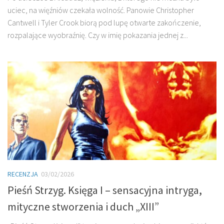
uciec, na więźniów czekała wolność. Panowie Christopher
Cantwell i Tyler Crook biorą pod lupę otwarte zakończenie,
rozpalające wyobraźnię. Czy w imię pokazania jednej z...
RECENZJA
03/02/2026
Pieśń Strzyg. Księga I – sensacyjna intryga,
mityczne stworzenia i duch „XIII”