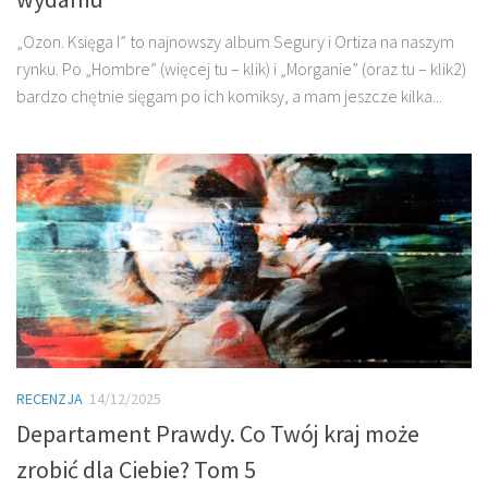
„Ozon. Księga I” to najnowszy album Segury i Ortiza na naszym
rynku. Po „Hombre” (więcej tu – klik) i „Morganie” (oraz tu – klik2)
bardzo chętnie sięgam po ich komiksy, a mam jeszcze kilka...
RECENZJA
14/12/2025
Departament Prawdy. Co Twój kraj może
zrobić dla Ciebie? Tom 5