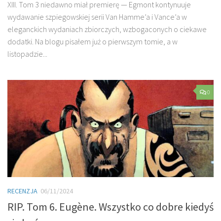
XIII. Tom 3 niedawno miał premierę — Egmont kontynuuje
wydawanie szpiegowskiej serii Van Hamme’a i Vance’a w
eleganckich wydaniach zbiorczych, wzbogaconych o ciekawe
dodatki. Na blogu pisałem już o pierwszym tomie, a w
listopadzie...
0
RECENZJA
06/11/2024
RIP. Tom 6. Eugène. Wszystko co dobre kiedyś