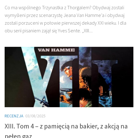
Co ma wspólnego Trzynastka z Thorgalem? Obydwaj zostali
wymyśleni przez scenarzystę Jeana Van Hamme’a i obydwaj
zostali porzuceni w połowie pierwszej dekady XXI wieku. I dla
obu serii pisaniem zajął się Yves Sente. „XIII....
RECENZJA
03/08/2025
XIII. Tom 4 – z pamięcią na bakier, z akcją na
pełen gaz