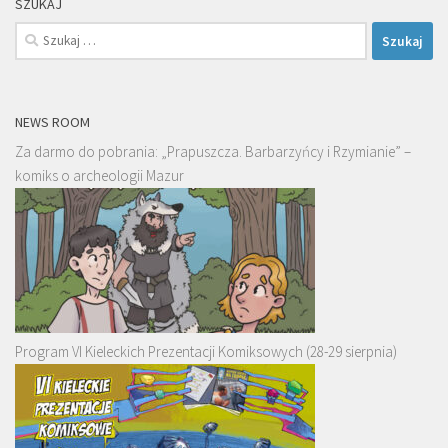
SZUKAJ
Szukaj:
NEWS ROOM
Za darmo do pobrania: „Prapuszcza. Barbarzyńcy i Rzymianie” –
komiks o archeologii Mazur
Program VI Kieleckich Prezentacji Komiksowych (28-29 sierpnia)