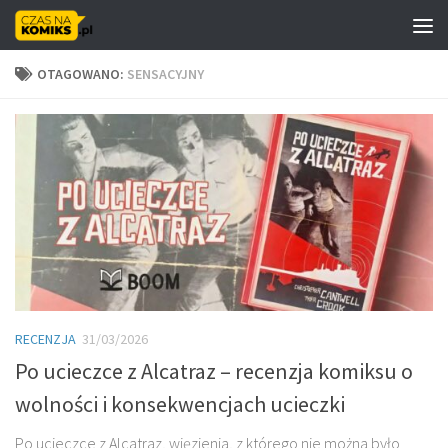
Skip to content
OTAGOWANO:
SENSACYJNY
RECENZJA
31/03/2026
Po ucieczce z Alcatraz – recenzja komiksu o
wolności i konsekwencjach ucieczki
Po ucieczce z Alcatraz, więzienia, z którego nie można było