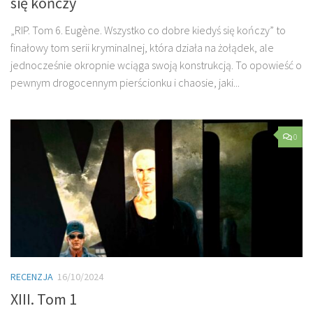
się kończy
„RIP. Tom 6. Eugène. Wszystko co dobre kiedyś się kończy” to
finałowy tom serii kryminalnej, która działa na żołądek, ale
jednocześnie okropnie wciąga swoją konstrukcją. To opowieść o
pewnym drogocennym pierścionku i chaosie, jaki...
0
RECENZJA
16/10/2024
XIII. Tom 1