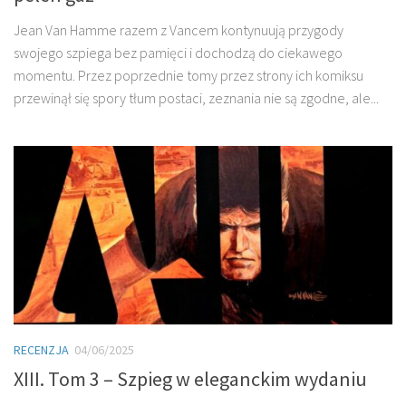
Jean Van Hamme razem z Vancem kontynuują przygody
swojego szpiega bez pamięci i dochodzą do ciekawego
momentu. Przez poprzednie tomy przez strony ich komiksu
przewinął się spory tłum postaci, zeznania nie są zgodne, ale...
RECENZJA
04/06/2025
XIII. Tom 3 – Szpieg w eleganckim wydaniu