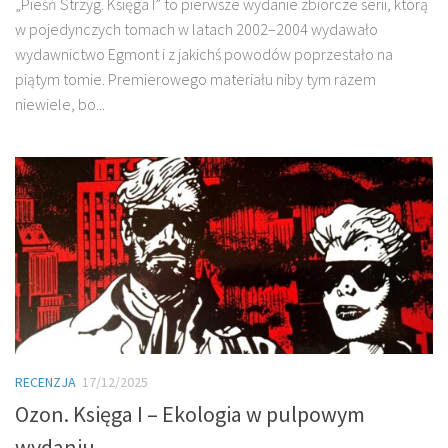
„Pieśń Strzyg. Księga I” to pierwsze wydanie zbiorcze serii, którą
w pojedynczych tomach w latach 2002–2004 wydawało
wydawnictwo Egmont i z jakichś powodów poprzestało na
piątym tomie. Premierowego materiału niby tym razem
niewiele, bo...
RECENZJA
17/12/2025
Ozon. Księga I – Ekologia w pulpowym
wydaniu