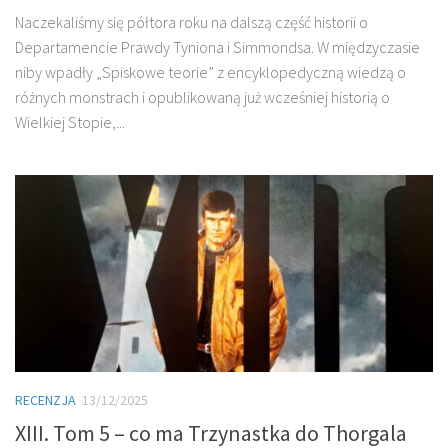
Naczekaliśmy się półtora roku na dalszą część historii o
Departamencie Prawdy Tyniona i Simmondsa. W międzyczasie
niby wpadły „Spiskowe teorie” z encyklopedyczną wiedzą o
różnych monstrach i opublikowaną już wcześniej historią o
Wielkiej Stopie,...
RECENZJA
13/12/2025
XIII. Tom 5 – co ma Trzynastka do Thorgala