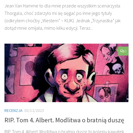
Jean Van Hamme to dla mnie przede wszystkim scenarzysta
Thorgala, choć zdarzyło mi się sięgać po inne jego tytuły
(odkryłem choćby „Western” – KLIK). Jednak „Trzynastka” jak
dotąd mnie omijała, mimo kilku edycji. Teraz...
0
RECENZJA
03/12/2023
RIP. Tom 4. Albert. Modlitwa o bratnią duszę
RIP. Tom 4. Albert. Modlitwa o bratnią duszę to kolejny kawałek