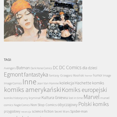
TAGI:
DC Comics
DC
Batman
dla dzieci
Avengers
Dark Horse Comics
Egmont
fantastyka
Grzegorz Rosiński
humor
fantasy
Image
horror
Inne
kolekcja Hachette
komiks
Image Comics
Jean Van Hamme
komiks amerykański
Komiks europejski
Marvel
Kultura Gniewu
komiks historyczny
kryminał
lost in time
marvel
Polski komiks
obyczajowy
Non Stop Comics
comics
Nagle Comics
science fiction
Spider-man
przygodowy
Secret Wars
recenzja