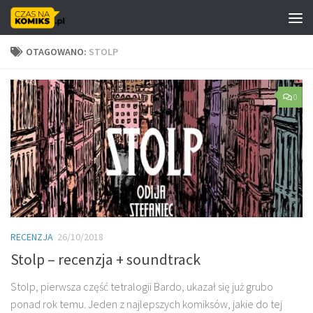
Skip to content
OTAGOWANO:
STOLP
0
RECENZJA
26/10/2018
Stolp – recenzja + soundtrack
Stolp, pierwsza część tetralogii Bardo, ukazał się już grubo
ponad rok temu. Jeden z najlepszych komiksów, jakie do tej