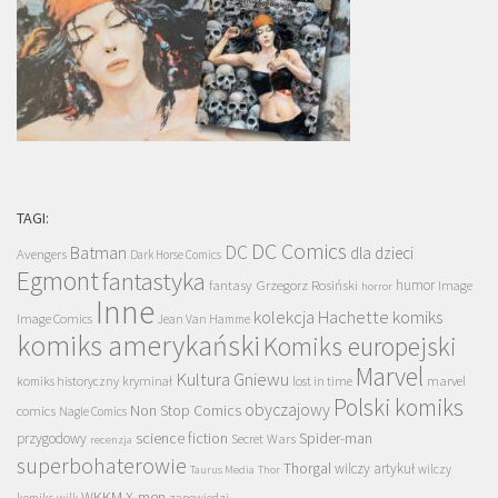
TAGI:
DC Comics
DC
Batman
dla dzieci
Avengers
Dark Horse Comics
Egmont
fantastyka
Grzegorz Rosiński
humor
fantasy
Image
horror
Inne
kolekcja Hachette
komiks
Image Comics
Jean Van Hamme
komiks amerykański
Komiks europejski
Marvel
Kultura Gniewu
komiks historyczny
kryminał
lost in time
marvel
Polski komiks
obyczajowy
Non Stop Comics
comics
Nagle Comics
science fiction
Spider-man
przygodowy
Secret Wars
recenzja
superbohaterowie
Thorgal
wilczy artykuł
wilczy
Taurus Media
Thor
WKKM
X-men