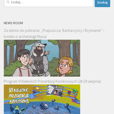
Szukaj:
NEWS ROOM
Za darmo do pobrania: „Prapuszcza. Barbarzyńcy i Rzymianie” –
komiks o archeologii Mazur
Program VI Kieleckich Prezentacji Komiksowych (28-29 sierpnia)