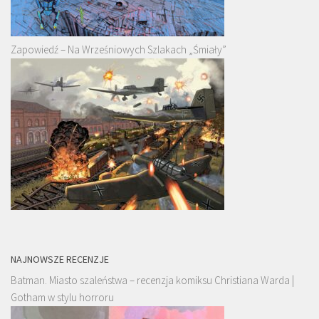
Zapowiedź – Na Wrześniowych Szlakach „Śmiały”
NAJNOWSZE RECENZJE
Batman. Miasto szaleństwa – recenzja komiksu Christiana Warda |
Gotham w stylu horroru