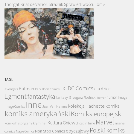
Thorgal. Kriss de Valnor. Strażnik Sprawiedliwości. Tom 8
TAGI:
DC Comics
DC
Batman
dla dzieci
Avengers
Dark Horse Comics
Egmont
fantastyka
Grzegorz Rosiński
humor
fantasy
Image
horror
Inne
kolekcja Hachette
komiks
Image Comics
Jean Van Hamme
komiks amerykański
Komiks europejski
Marvel
Kultura Gniewu
komiks historyczny
kryminał
lost in time
marvel
Polski komiks
obyczajowy
Non Stop Comics
comics
Nagle Comics