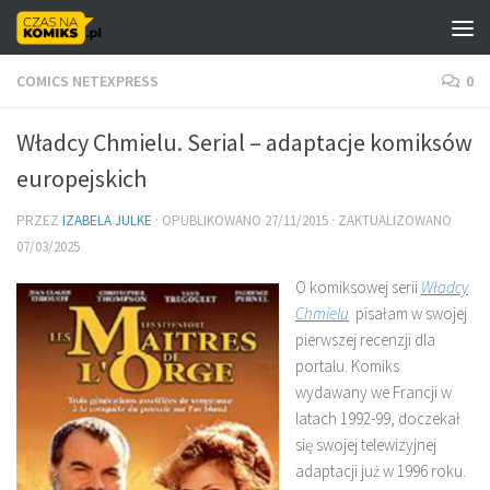
Skip to content
COMICS NETEXPRESS
0
Władcy Chmielu. Serial – adaptacje komiksów
europejskich
PRZEZ
IZABELA JULKE
· OPUBLIKOWANO
27/11/2015
· ZAKTUALIZOWANO
07/03/2025
O komiksowej serii
Władcy
Chmielu
pisałam w swojej
pierwszej recenzji dla
portalu. Komiks
wydawany we Francji w
latach 1992-99, doczekał
się swojej telewizyjnej
adaptacji już w 1996 roku.