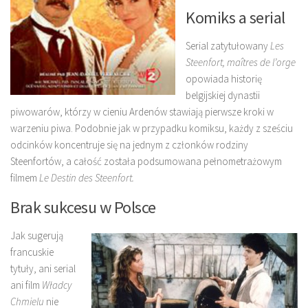
Komiks a serial
Serial zatytułowany
Les
Steenfort, maîtres de l’orge
opowiada historię
belgijskiej dynastii
piwowarów, którzy w cieniu Ardenów stawiają pierwsze kroki w
warzeniu piwa. Podobnie jak w przypadku komiksu, każdy z sześciu
odcinków koncentruje się na jednym z członków rodziny
Steenfortów, a całość została podsumowana pełnometrażowym
filmem
Le Destin des Steenfort.
Brak sukcesu w Polsce
Jak sugerują
francuskie
tytuły, ani serial
ani film
Władcy
Chmielu
nie