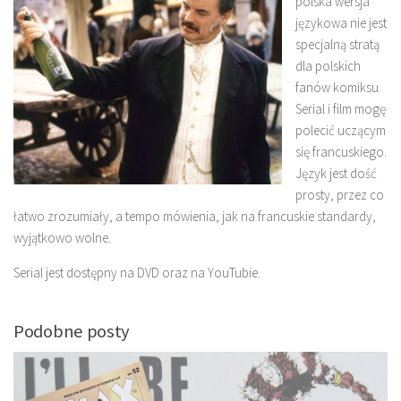
polska wersja
językowa nie jest
specjalną stratą
dla polskich
fanów komiksu.
Serial i film mogę
polecić uczącym
się francuskiego.
Język jest dość
prosty, przez co
łatwo zrozumiały, a tempo mówienia, jak na francuskie standardy,
wyjątkowo wolne.
Serial jest dostępny na DVD oraz na YouTubie.
Podobne posty