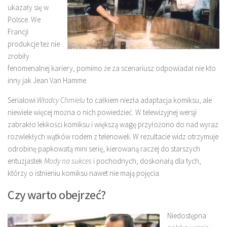
ukazały się w
Polsce. We
Francji
produkcje też nie
zrobiły
fenomenalnej kariery, pomimo że za scenariusz odpowiadał nie kto
inny jak Jean Van Hamme.
Serialowi
Władcy Chmielu
to całkiem niezła adaptacja komiksu, ale
niewiele więcej można o nich powiedzieć. W telewizyjnej wersji
zabrakło lekkości komiksu i większą wagę przyłożono do nad wyraz
rozwlekłych wątków rodem z telenoweli. W rezultacie widz otrzymuje
odrobinę papkowatą mini serię, kierowaną raczej do starszych
entuzjastek
Mody na sukces
i pochodnych, doskonałą dla tych,
którzy o istnieniu komiksu nawet nie mają pojęcia.
Czy warto obejrzeć?
Niedostępna