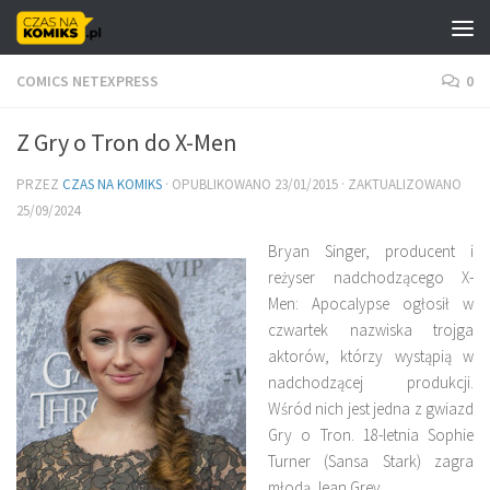
Skip to content
COMICS NETEXPRESS
0
Z Gry o Tron do X-Men
PRZEZ
CZAS NA KOMIKS
· OPUBLIKOWANO
23/01/2015
· ZAKTUALIZOWANO
25/09/2024
Bryan Singer, producent i
reżyser nadchodzącego X-
Men: Apocalypse ogłosił w
czwartek nazwiska trojga
aktorów, którzy wystąpią w
nadchodzącej produkcji.
Wśród nich jest jedna z gwiazd
Gry o Tron. 18-letnia Sophie
Turner (Sansa Stark) zagra
młodą Jean Grey.