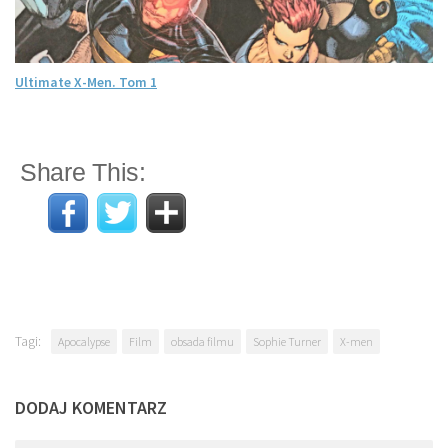
Ultimate X-Men. Tom 1
Share This:
Tagi:
Apocalypse
Film
obsada filmu
Sophie Turner
X-men
DODAJ KOMENTARZ