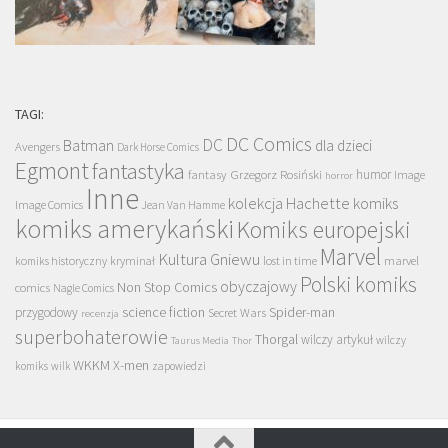
TAGI:
DC Comics
DC
Batman
dla dzieci
Avengers
Dark Horse Comics
Egmont
fantastyka
Grzegorz Rosiński
humor
fantasy
Image
horror
Inne
kolekcja Hachette
komiks
Image Comics
Jean Van Hamme
komiks amerykański
Komiks europejski
Marvel
Kultura Gniewu
komiks historyczny
kryminał
lost in time
marvel
Polski komiks
obyczajowy
Non Stop Comics
comics
Nagle Comics
science fiction
Spider-man
przygodowy
Secret Wars
recenzja
superbohaterowie
Thorgal
wilczy artykuł
wilczy
Taurus Media
Thor
WKKM
X-men
komiks
wilk
zapowiedzi