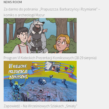
NEWS ROOM
Za darmo do pobrania: „Prapuszcza. Barbarzyńcy i Rzymianie” –
komiks o archeologii Mazur
Program VI Kieleckich Prezentacji Komiksowych (28-29 sierpnia)
Zapowiedź – Na Wrześniowych Szlakach „Śmiały”