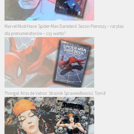
Marvel Must-Have: Spider-Man Daredevil. Sezon Pierwszy – rarytas
dla prenumeratorów – czy warto?
Thorgal. Kriss de Valnor. Strażnik Sprawiedliwości. Tom 8