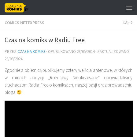
Skip to content
COMICS NETEXPRESS
2
Czas na komiks w Radiu Free
PRZEZ
CZAS NA KOMIKS
· OPUBLIKOWANO
23/05/2014
· ZAKTUALIZOWANO
29/08/2024
Zgodnie z obietnicą publikujemy cztery wejścia antenowe, w których
w ramach audycji „Rozmowy Nieokrzesane” opowiadaliśmy
słuchaczom Radia Free o komiksach, naszej pasji oraz prowadzeniu
bloga