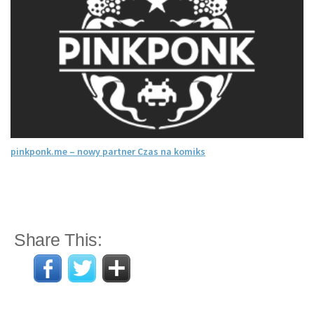
pinkponk.me – nowy partner Czas na komiks
Share This: