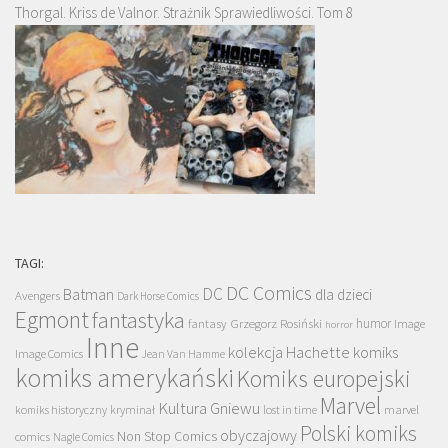
Thorgal. Kriss de Valnor. Strażnik Sprawiedliwości. Tom 8
TAGI:
DC Comics
DC
Batman
dla dzieci
Avengers
Dark Horse Comics
Egmont
fantastyka
Grzegorz Rosiński
humor
fantasy
Image
horror
Inne
kolekcja Hachette
komiks
Image Comics
Jean Van Hamme
komiks amerykański
Komiks europejski
Marvel
Kultura Gniewu
komiks historyczny
kryminał
lost in time
marvel
Polski komiks
obyczajowy
Non Stop Comics
comics
Nagle Comics