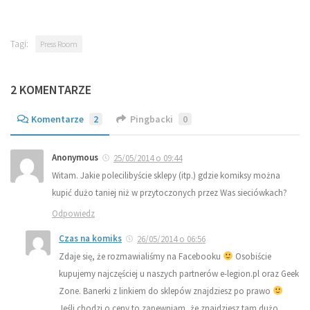
Tagi:
Press Room
2 KOMENTARZE
Komentarze
2
Pingbacki
0
Anonymous
25/05/2014 o 09:44
Witam. Jakie polecilibyście sklepy (itp.) gdzie komiksy można
kupić dużo taniej niż w przytoczonych przez Was sieciówkach?
Odpowiedz
Czas na komiks
26/05/2014 o 06:56
Zdaje się, że rozmawialiśmy na Facebooku
Osobiście
kupujemy najczęściej u naszych partnerów e-legion.pl oraz Geek
Zone. Banerki z linkiem do sklepów znajdziesz po prawo
Jeśli chodzi o ceny to zapewniam, że znajdziesz tam dużo