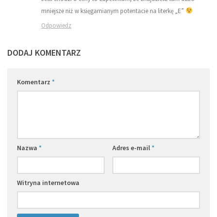
mniejsze niż w księgarnianym potentacie na literkę „E”
Odpowiedz
DODAJ KOMENTARZ
Komentarz
*
Nazwa
*
Adres e-mail
*
Witryna internetowa