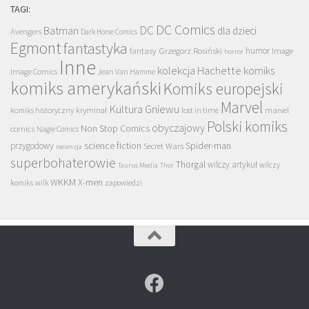
TAGI:
DC Comics
DC
Batman
dla dzieci
Avengers
Dark Horse Comics
Egmont
fantastyka
Grzegorz Rosiński
humor
fantasy
Image
horror
Inne
kolekcja Hachette
komiks
Image Comics
Jean Van Hamme
komiks amerykański
Komiks europejski
Marvel
Kultura Gniewu
komiks historyczny
kryminał
lost in time
marvel
Polski komiks
obyczajowy
Non Stop Comics
comics
Nagle Comics
science fiction
Spider-man
przygodowy
Secret Wars
recenzja
superbohaterowie
Thorgal
wilczy artykuł
wilczy
Taurus Media
Thor
WKKM
X-men
komiks
wilk
zapowiedzi