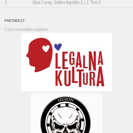
Silas Corey. Siatka Aquilito 2 z 2. Tom 2
PARTNERZY
Czas na komiks wspiera: