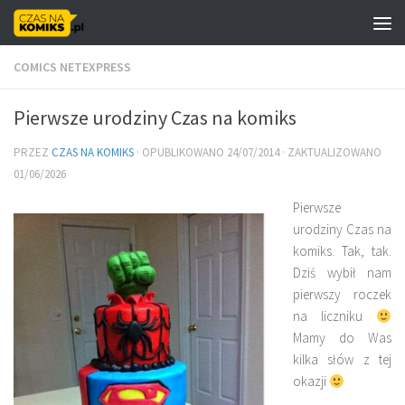
Skip to content
COMICS NETEXPRESS
Pierwsze urodziny Czas na komiks
PRZEZ
CZAS NA KOMIKS
· OPUBLIKOWANO
24/07/2014
· ZAKTUALIZOWANO
01/06/2026
Pierwsze
urodziny Czas na
komiks. Tak, tak.
Dziś wybił nam
pierwszy roczek
na liczniku
Mamy do Was
kilka słów z tej
okazji