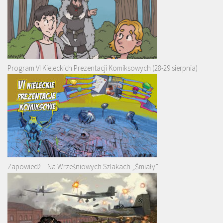
Program VI Kieleckich Prezentacji Komiksowych (28-29 sierpnia)
Zapowiedź – Na Wrześniowych Szlakach „Śmiały”