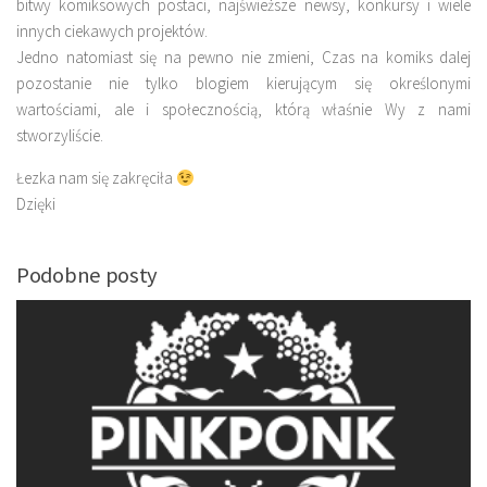
bitwy komiksowych postaci, najświeższe newsy, konkursy i wiele
innych ciekawych projektów.
Jedno natomiast się na pewno nie zmieni, Czas na komiks dalej
pozostanie nie tylko blogiem kierującym się określonymi
wartościami, ale i społecznością, którą właśnie Wy z nami
stworzyliście.
Łezka nam się zakręciła
Dzięki
Podobne posty