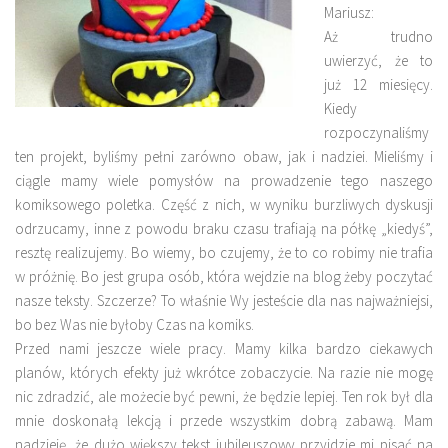
Mariusz:
Aż trudno
uwierzyć, że to
już 12 miesięcy.
Kiedy
rozpoczynaliśmy
ten projekt, byliśmy pełni zarówno obaw, jak i nadziei. Mieliśmy i
ciągle mamy wiele pomysłów na prowadzenie tego naszego
komiksowego poletka. Część z nich, w wyniku burzliwych dyskusji
odrzucamy, inne z powodu braku czasu trafiają na półkę „kiedyś”,
resztę realizujemy. Bo wiemy, bo czujemy, że to co robimy nie trafia
w próżnię. Bo jest grupa osób, która wejdzie na blog żeby poczytać
nasze teksty. Szczerze? To właśnie Wy jesteście dla nas najważniejsi,
bo bez Was nie byłoby Czas na komiks.
Przed nami jeszcze wiele pracy. Mamy kilka bardzo ciekawych
planów, których efekty już wkrótce zobaczycie. Na razie nie mogę
nic zdradzić, ale możecie być pewni, że będzie lepiej. Ten rok był dla
mnie doskonałą lekcją i przede wszystkim dobrą zabawą. Mam
nadzieję, że dużo większy tekst jubileuszowy przyjdzie mi pisać na