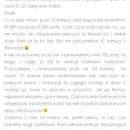
nasze 5-, 10- i dalej- lecie. Piątka!
Paweł:
Co tu dużo mówić, przez 12 miesięcy nasz blog został wyświetlony
85 000 razy przez 15 042 osoby. Część z tych osób zajrzała raz i już
nie wróciła, ale zdecydowana większość to właśnie Wy. I wielkie
dzięki Wam za to bo bez Was nie wytrzymałbym 12 miesięcy z
Mariuszem
A tak na poważnie, przez rok zaserwowaliśmy wam 502 posty na
blogu, z czego aż 103 to recenzje komiksów! Uwierzycie?!
Przeczytaliśmy i zrecenzowaliśmy przez rok 103 komiksy… we
dwóch. To właśnie Wasze zainteresowanie daje nam kopa do
kolejnych działań i motywacje do ciągłego rozwoju. A skoro o
rozwoju już mowa to spójrzmy w przyszłość. Jak już Mariusz
wspomniał planujemy spore zmiany, Czas na komiks będzie jeszcze
łatwiejszy do odnalezienia w sieci i przede wszystkim, będzie jeszcze
lepszy merytorycznie
Zostańcie z nami na kolejny rok, jestem pewny, że cały czas
będziemy mogli zaoferować Wam ciekawe recenzje, emocjonujące