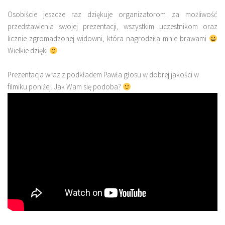
Osobiście jeszcze raz dziękuje organizatorom za możliwość
przedstawienia swojej prezentacji, wszystkim uczestnikom oraz
licznie zgromadzonej widowni, która nagrodziła mnie brawami
Wielkie dzięki
Prezentacja wraz z podkładem Pawła głosu w dobrej jakości w
filmiku poniżej. Jak Wam się podoba?