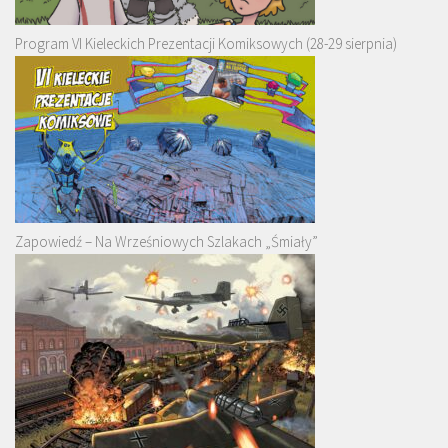
Program VI Kieleckich Prezentacji Komiksowych (28-29 sierpnia)
Zapowiedź – Na Wrześniowych Szlakach „Śmiały”