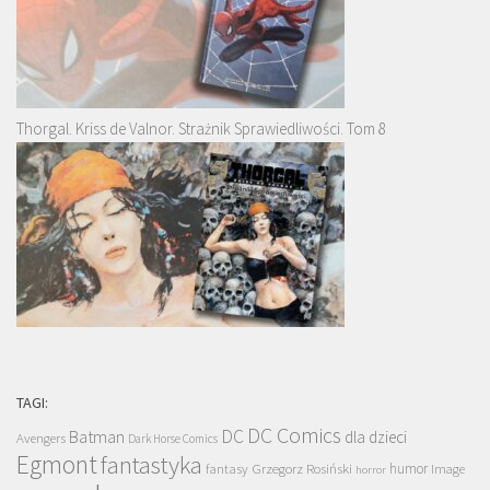
Thorgal. Kriss de Valnor. Strażnik Sprawiedliwości. Tom 8
TAGI:
DC Comics
DC
Batman
dla dzieci
Avengers
Dark Horse Comics
Egmont
fantastyka
Grzegorz Rosiński
humor
fantasy
Image
horror