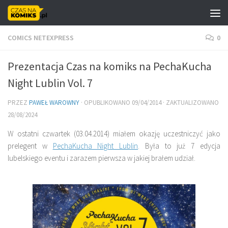
Skip to content
COMICS NETEXPRESS
0
Prezentacja Czas na komiks na PechaKucha
Night Lublin Vol. 7
PRZEZ
PAWEŁ WAROWNY
· OPUBLIKOWANO
09/04/2014
· ZAKTUALIZOWANO
28/08/2024
W ostatni czwartek (03.04.2014) miałem okazję uczestniczyć jako
prelegent w
PechaKucha Night Lublin
. Była to już 7 edycja
lubelskiego eventu i zarazem pierwsza w jakiej brałem udział.