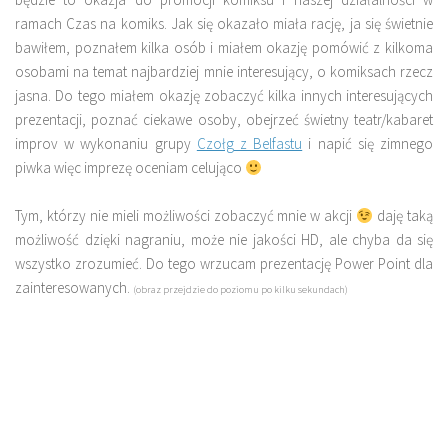
ramach Czas na komiks. Jak się okazało miała rację, ja się świetnie
bawiłem, poznałem kilka osób i miałem okazję pomówić z kilkoma
osobami na temat najbardziej mnie interesujący, o komiksach rzecz
jasna. Do tego miałem okazję zobaczyć kilka innych interesujących
prezentacji, poznać ciekawe osoby, obejrzeć świetny teatr/kabaret
improv w wykonaniu grupy
Czołg z Belfastu
i napić się zimnego
piwka więc imprezę oceniam celująco
Tym, którzy nie mieli możliwości zobaczyć mnie w akcji
daję taką
możliwość dzięki nagraniu, może nie jakości HD, ale chyba da się
wszystko zrozumieć. Do tego wrzucam prezentację Power Point dla
zainteresowanych.
(obraz przejdzie do poziomu po kilku sekundach)