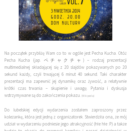
Na początek przybliżę Wam co to w ogóle jest Pecha Kucha. Otóż
Pecha Kucha
(jap. ペチャクチャ) – rodzaj prezentacji
multimedialnej składającej się z 20 slajdów pokazywanych po 20
sekund każdy, czyli trwającej 6 minut 40 sekund. Taki charakter
prezentacji ma zapewnić jej dynamikę oraz żywość, a relatywnie
krótki czas trwania – skupienie i uwagę. Pytania i dyskusja
wstrzymywane są do zakończenia pokazu.
(Wikipedia)
Do lubelskiej edycji wydarzenia zostałem zaproszony przez
koleżankę, która jest jedną z organizatorek. Stwierdziła ona, że mój
udział w wydarzeniu podniesie jego atrakcyjność (hłe hłe :P) a także
będzie to okazja do promocji komiksu i naszej działalności w