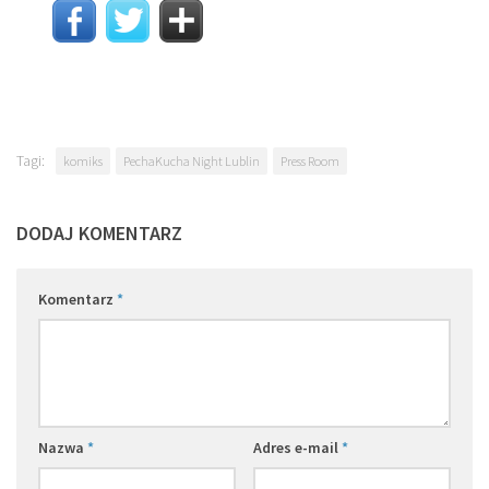
Tagi:
komiks
PechaKucha Night Lublin
Press Room
DODAJ KOMENTARZ
Komentarz
*
Nazwa
*
Adres e-mail
*