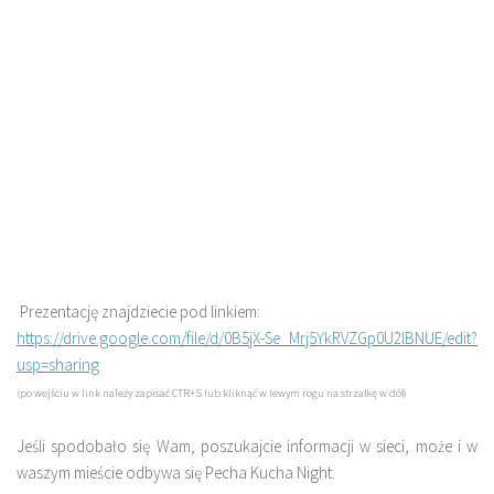
Prezentację znajdziecie pod linkiem:
https://drive.google.com/file/d/0B5jX-Se_Mrj5YkRVZGp0U2lBNUE/edit?
usp=sharing
(po wejściu w link należy zapisać CTR+S lub kliknąć w lewym rogu na strzałkę w dół)
Jeśli spodobało się Wam, poszukajcie informacji w sieci, może i w
waszym mieście odbywa się Pecha Kucha Night.