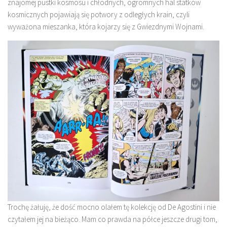
znajomej pustki kosmosu i chłodnych, ogromnych hal statków
kosmicznych pojawiają się potwory z odległych krain, czyli
wyważona mieszanka, która kojarzy się z Gwiezdnymi Wojnami.
Trochę żałuję, że dość mocno olałem tę kolekcję od De Agostini i nie
czytałem jej na bieżąco. Mam co prawda na półce jeszcze drugi tom,