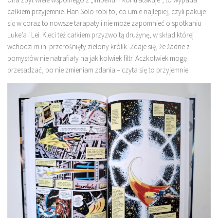
całkiem przyjemnie. Han Solo robi to, co umie najlepiej, czyli pakuje
się w coraz to nowsze tarapaty i nie może zapomnieć o spotkaniu
Luke’a i Lei. Kleci też całkiem przyzwoitą drużynę, w skład której
wchodzi m.in. przerośnięty zielony królik. Zdaje się, że żadne z
pomysłów nie natrafiały na jakikolwiek filtr. Aczkolwiek mogę
przesadzać, bo nie zmieniam zdania – czyta się to przyjemnie.