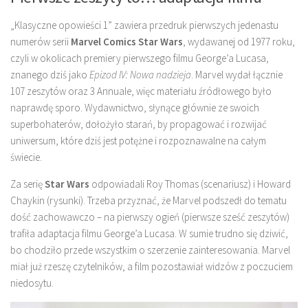
„Klasyczne opowieści 1” zawiera przedruk pierwszych jedenastu
numerów serii
Marvel Comics Star Wars
, wydawanej od 1977 roku,
czyli w okolicach premiery pierwszego filmu George’a Lucasa,
znanego dziś jako
Epizod IV: Nowa nadzieja
. Marvel wydał łącznie
107 zeszytów oraz 3 Annuale, więc materiału źródłowego było
naprawdę sporo. Wydawnictwo, słynące głównie ze swoich
superbohaterów, dołożyło starań, by propagować i rozwijać
uniwersum, które dziś jest potężne i rozpoznawalne na całym
świecie.
Za serię
Star Wars
odpowiadali Roy Thomas (scenariusz) i Howard
Chaykin (rysunki). Trzeba przyznać, że Marvel podszedł do tematu
dość zachowawczo – na pierwszy ogień (pierwsze sześć zeszytów)
trafiła adaptacja filmu George’a Lucasa. W sumie trudno się dziwić,
bo chodziło przede wszystkim o szerzenie zainteresowania. Marvel
miał już rzeszę czytelników, a film pozostawiał widzów z poczuciem
niedosytu.