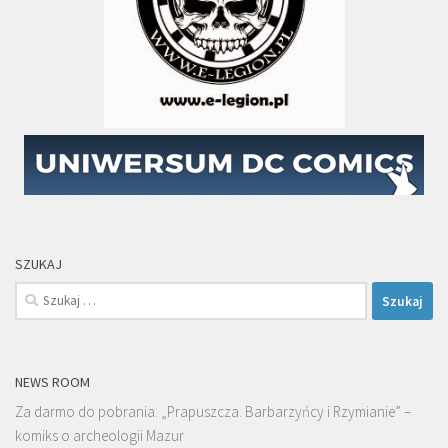
SZUKAJ
Szukaj:
NEWS ROOM
Za darmo do pobrania: „Prapuszcza. Barbarzyńcy i Rzymianie” –
komiks o archeologii Mazur