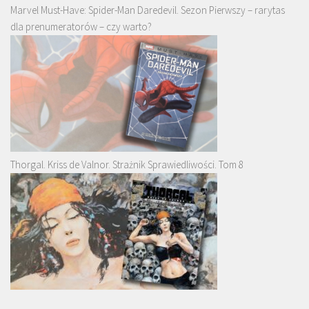
Marvel Must-Have: Spider-Man Daredevil. Sezon Pierwszy – rarytas
dla prenumeratorów – czy warto?
Thorgal. Kriss de Valnor. Strażnik Sprawiedliwości. Tom 8