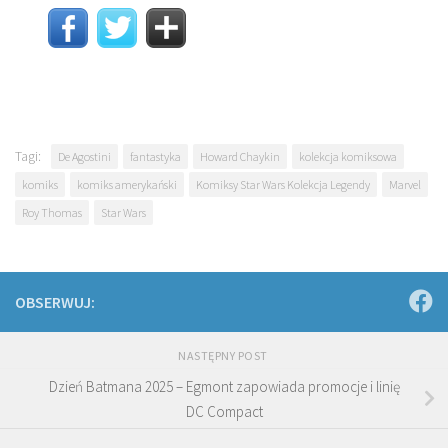
Tagi:
De Agostini
fantastyka
Howard Chaykin
kolekcja komiksowa
komiks
komiks amerykański
Komiksy Star Wars Kolekcja Legendy
Marvel
Roy Thomas
Star Wars
OBSERWUJ:
NASTĘPNY POST
Dzień Batmana 2025 – Egmont zapowiada promocje i linię
DC Compact