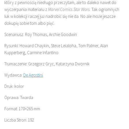
który z pewnością niedługo przeczytam, ale to daleko nawet do
wyczerpania materiału z
Marvel Comics Star Wars
. Tak ogromnych
luk w kolekcji raczej już nadrobić się nie da. No ale może jeszcze
dokupię sobie tom albo pięć.
Scenariusz: Roy Thomas, Archie Goodwin
Rysunki: Howard Chaykin, Steve Leialoha, Tom Palmer, Alan
Kupperberg, Carmine Infantino
Tłumaczenie: Grzegorz Gryc, Katarzyna Dwornik
Wydawca:
De Agostini
Druk: kolor
Oprawa: Twarda
Format: 170×265 mm
Liczba Stron: 192