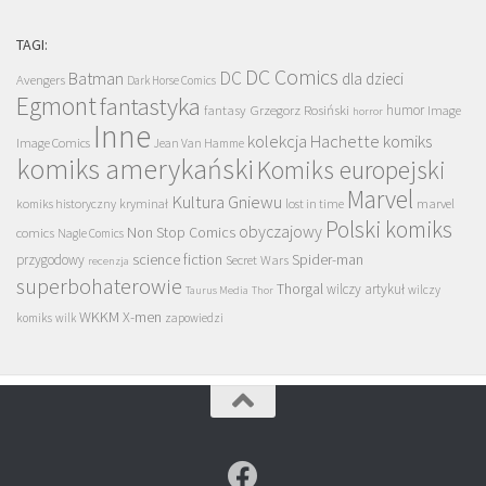
TAGI:
DC Comics
DC
Batman
dla dzieci
Avengers
Dark Horse Comics
Egmont
fantastyka
Grzegorz Rosiński
humor
fantasy
Image
horror
Inne
kolekcja Hachette
komiks
Image Comics
Jean Van Hamme
komiks amerykański
Komiks europejski
Marvel
Kultura Gniewu
komiks historyczny
kryminał
lost in time
marvel
Polski komiks
obyczajowy
Non Stop Comics
comics
Nagle Comics
science fiction
Spider-man
przygodowy
Secret Wars
recenzja
superbohaterowie
Thorgal
wilczy artykuł
wilczy
Taurus Media
Thor
WKKM
X-men
komiks
wilk
zapowiedzi