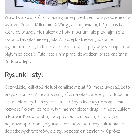
Wśród statków, które pojawiają się w przestrzeni, oczywiście można
wyłowić Sokoła Millenium i X-Wingi, ale pojawia się też jednostka,
która co prawda nie należy do floty Imperium, ale przynajmniej z
kształtu tak właśnie wygląda. A raczej będzie wyglądała, bo
ogromne niszczyciele o kształcie ostrosłupa pojawiły się dopiero w
piątym epizodzie. Tutaj latają nim piraci dowodzeni przez kapitana…
Rudobrodego.
Rysunki i styl
Oczywiście, jeśli ktoś nie lubi komiksów z lat 70., może uważać, że to
brzydki komiks. Mnie warstwa graficzna właściwie leży i podoba mi
się przede wszystkim dynamika, choćby sekwencyjne połączenie
rozważań o tym, co robi w tym momencie ten drugi – między Lukiem
a Hanem. Kreska w obrębie tego albumu nieco się zmienia, co
najprawdopodobniej wynika z terminów i potrzeby zatrudniania
dodatkowych twórców, ale styl pozostaje niezmienny. Oprócz