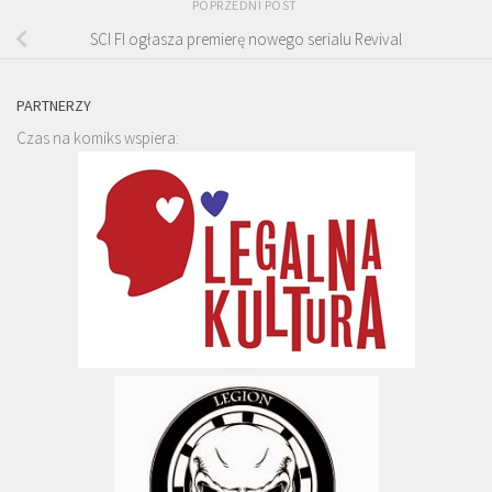
POPRZEDNI POST
SCI FI ogłasza premierę nowego serialu Revival
PARTNERZY
Czas na komiks wspiera: