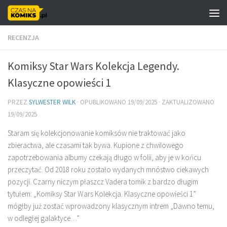
Skip to content
RECENZJA
Komiksy Star Wars Kolekcja Legendy.
Klasyczne opowieści 1
PRZEZ
SYLWESTER WILK
· OPUBLIKOWANO
19/09/2025
· ZAKTUALIZOWANO
19/09/2025
Staram się kolekcjonowanie komiksów nie traktować jako
zbieractwa, ale czasami tak bywa. Kupione z chwilowego
zapotrzebowania albumy czekają długo w folii, aby je w końcu
przeczytać. Od 2018 roku zostało wydanych mnóstwo ciekawych
pozycji. Czarny niczym płaszcz Vadera tomik z bardzo długim
tytułem: „Komiksy Star Wars Kolekcja. Klasyczne opowieści 1”
mógłby już zostać wprowadzony klasycznym intrem „Dawno temu,
w odległej galaktyce…”