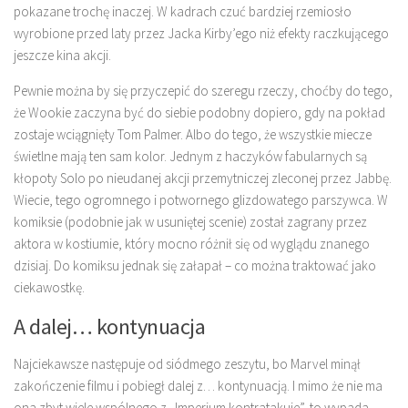
pokazane trochę inaczej. W kadrach czuć bardziej rzemiosło
wyrobione przed laty przez Jacka Kirby’ego niż efekty raczkującego
jeszcze kina akcji.
Pewnie można by się przyczepić do szeregu rzeczy, choćby do tego,
że Wookie zaczyna być do siebie podobny dopiero, gdy na pokład
zostaje wciągnięty Tom Palmer. Albo do tego, że wszystkie miecze
świetlne mają ten sam kolor. Jednym z haczyków fabularnych są
kłopoty Solo po nieudanej akcji przemytniczej zleconej przez Jabbę.
Wiecie, tego ogromnego i potwornego glizdowatego parszywca. W
komiksie (podobnie jak w usuniętej scenie) został zagrany przez
aktora w kostiumie, który mocno różnił się od wyglądu znanego
dzisiaj. Do komiksu jednak się załapał – co można traktować jako
ciekawostkę.
A dalej… kontynuacja
Najciekawsze następuje od siódmego zeszytu, bo Marvel minął
zakończenie filmu i pobiegł dalej z… kontynuacją. I mimo że nie ma
ona zbyt wiele wspólnego z „Imperium kontratakuje”, to wypada