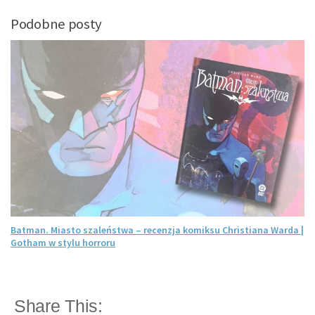
Podobne posty
Batman. Miasto szaleństwa – recenzja komiksu Christiana Warda |
Gotham w stylu horroru
Share This: