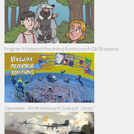
Program VI Kieleckich Prezentacji Komiksowych (28-29 sierpnia)
Zapowiedź – Na Wrześniowych Szlakach „Śmiały”